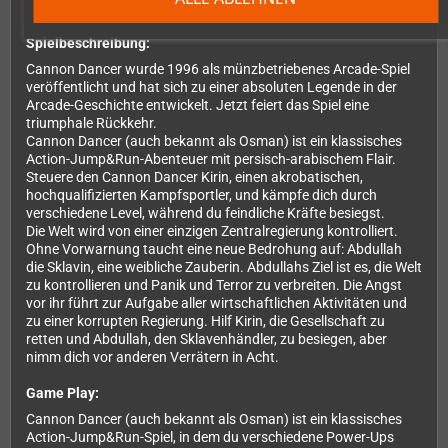
Spielbeschreibung:
Cannon Dancer wurde 1996 als münzbetriebenes Arcade-Spiel
veröffentlicht und hat sich zu einer absoluten Legende in der
Arcade-Geschichte entwickelt. Jetzt feiert das Spiel eine
triumphale Rückkehr.
Cannon Dancer (auch bekannt als Osman) ist ein klassisches
Action-Jump&Run-Abenteuer mit persisch-arabischem Flair.
Steuere den Cannon Dancer Kirin, einen akrobatischen,
hochqualifizierten Kampfsportler, und kämpfe dich durch
verschiedene Level, während du feindliche Kräfte besiegst.
Die Welt wird von einer einzigen Zentralregierung kontrolliert.
Ohne Vorwarnung taucht eine neue Bedrohung auf: Abdullah
die Sklavin, eine weibliche Zauberin. Abdullahs Ziel ist es, die Welt
zu kontrollieren und Panik und Terror zu verbreiten. Die Angst
vor ihr führt zur Aufgabe aller wirtschaftlichen Aktivitäten und
zu einer korrupten Regierung. Hilf Kirin, die Gesellschaft zu
retten und Abdullah, den Sklavenhändler, zu besiegen, aber
nimm dich vor anderen Verrätern in Acht.
Game Play:
Cannon Dancer (auch bekannt als Osman) ist ein klassisches
Action-Jump&Run-Spiel, in dem du verschiedene Power-Ups