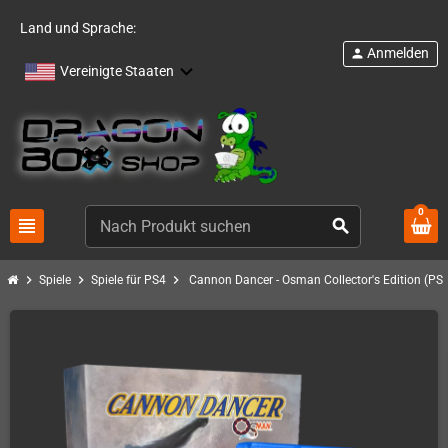
Land und Sprache:
Anmelden
person
Vereinigte Staaten
0
view_headline
search
chevron_right
chevron_right
chevron_right
Spiele
Spiele für PS4
Cannon Dancer - Osman Collector's Edition (PS