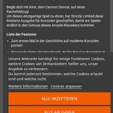
Begib dich mit Kirin, dem Cannon Dancer, auf einen
Rachefeldzug!
Um dieses einzigartige Spiel zu ehren, hat Strictly Limited diese
limitierte Ausgabe für Konsolen geschaffen, damit wir Spieler
endlich in den Genuss dieses Arcade-Klassikers kommen.
Liste der Features:
Zum ersten Mal in der Geschichte auf moderne Konsolen
portiert
Klassische Retro-Spielmechanik, die für ihre Geschwindigkeit
und Wendigkeit gelobt wird
Unsere Webseite benötigt für einige Funktionen Cookies,
weitere Cookies von Drittanbietern helfen uns, unser
Rückspulfunktion
Angebot zu verbessern.
Funktion zum Speichern und Laden
Du kannst jederzeit bestimmen, welche Cookies erlaubt
Insgesamt sechs Stages, die an verschiedenen exotischen
sind und welche nicht.
Orten spielen
Weitere Informationen
Cookies anpassen
Drei verschiedene Arten von Power-Ups
Jede Menge Endgegner und Feinde
ALLE AKZEPTIEREN
Verschiedene wunderbare Retro-Szenarien und Grafiken mit
hellen und sogar psychedelischen Farben, die sich auf den
Endboss jeder Etappe beziehen
ALLE ABLEHNEN