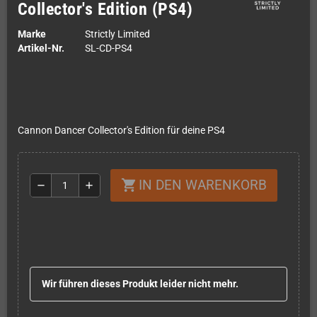
Collector's Edition (PS4)
Marke
Strictly Limited
Artikel-Nr.
SL-CD-PS4
Cannon Dancer Collector's Edition für deine PS4
IN DEN WARENKORB
shopping_cart
remove
add
Wir führen dieses Produkt leider nicht mehr.