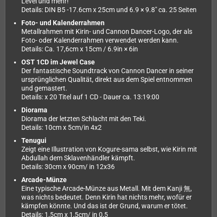
Level und mehr!
Details: DIN B5 -17.6cm x 25cm und 6.9 × 9.8" ca. 25 Seiten
Foto- und Kalenderrahmen
Metallrahmen mit Kirin- und Cannon Dancer-Logo, der als
Foto- oder Kalenderrahmen verwendet werden kann.
Details: Ca. 17,6cm x 15cm / 6.9in × 6in
OST 1CD im Jewel Case
Der fantastische Soundtrack von Cannon Dancer in seiner
ursprünglichen Qualität, direkt aus dem Spiel entnommen
und gemastert.
Details: x 20 Titel auf 1 CD - Dauer ca. 13:19:00
Diorama
Diorama der letzten Schlacht mit den Teki.
Details: 10cm x 5cm/in 4x2
Tenugui
Zeigt eine Illustration von Kogure-sama selbst, wie Kirin mit
Abdullah dem Sklavenhändler kämpft.
Details: 30cm x 90cm/ in 12x36
Arcade-Münze
Eine typische Arcade-Münze aus Metall. Mit dem Kanji 無,
was nichts bedeutet. Denn Kirin hat nichts mehr, wofür er
kämpfen könnte. Und das ist der Grund, warum er tötet.
Details: 1,5cm x 1,5cm/ in 0,5