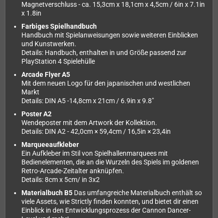
Magnetverschluss - ca. 15,3cm x 18,1cm x 4,5cm / 6in x 7.1in
x 1.8in
Farbiges Spielhandbuch
Handbuch mit Spielanweisungen sowie weiteren Einblicken
und Kunstwerken.
Details: Handbuch, enthalten in und Größe passend zur
PlayStation 4 Spielehülle
Arcade Flyer A5
Mit dem neuen Logo für den japanischen und westlichen
Markt
Details: DIN A5 -14,8cm x 21cm / 6.9in x 9.8"
Poster A2
Wendeposter mit dem Artwork der Kollektion.
Details: DIN A2 - 42,0cm × 59,4cm / 16,5in × 23,4in
Marqueeaufkleber
Ein Aufkleber im Stil von Spielhallenmarquees mit
Bedienelementen, die an die Wurzeln des Spiels im goldenen
Retro-Arcade-Zeitalter anknüpfen.
Details: 8cm x 5cm/ in 3x2
Materialbuch B5
Das umfangreiche Materialbuch enthält so
viele Assets, wie Strictly finden konnten, und bietet dir einen
Einblick in den Entwicklungsprozess der Cannon Dancer-