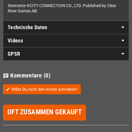
©extreme ©CITY CONNECTION CO., LTD. Published by Clear
River Games AB.
Technische Daten
Videos
GPSR
Kommentare
(0)
chat
Willst Du nicht den ersten schreiben?
edit
OFT ZUSAMMEN GEKAUFT