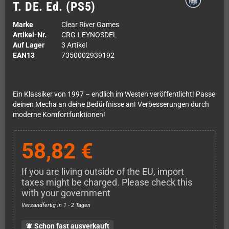
T. DE. Ed. (PS5)
Marke
Clear River Games
Artikel-Nr.
CRG-LEYNOSDEL
Auf Lager
3 Artikel
EAN13
7350002939192
Ein Klassiker von 1997 – endlich im Westen veröffentlicht! Passe
deinen Mecha an deine Bedürfnisse an! Verbesserungen durch
moderne Komfortfunktionen!
58,82 €
If you are living outside of the EU, import
taxes might be charged. Please check this
with your government
Versandfertig in 1 - 2 Tagen
Schon fast ausverkauft
notifications_active