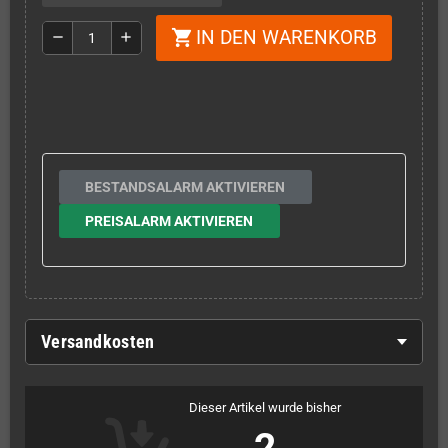
IN DEN WARENKORB
shopping_cart
remove
add
BESTANDSALARM AKTIVIEREN
PREISALARM AKTIVIEREN
Versandkosten
Dieser Artikel wurde bisher