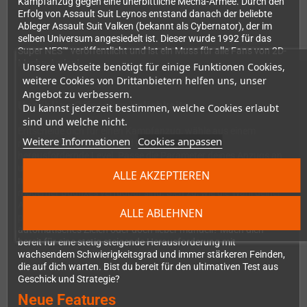
Kampfanzug gegen eine unerbittliche Mecha-Armee. Durch den
Erfolg von Assault Suit Leynos entstand danach der beliebte
Ableger Assault Suit Valken (bekannt als Cybernator), der im
selben Universum angesiedelt ist. Dieser wurde 1992 für das
Super NES™ veröffentlicht und ist ein Muss für alle Fans von 2D-
Mecha-Action!
Unsere Webseite benötigt für einige Funktionen Cookies,
weitere Cookies von Drittanbietern helfen uns, unser
Angebot zu verbessern.
Unzählige Offensivmöglichkeiten
Du kannst jederzeit bestimmen, welche Cookies erlaubt
sind und welche nicht.
Entscheide dich für einen Kampfanzug, wähle aus einem
Weitere Informationen
Cookies anpassen
riesigen Waffenarsenal und kämpfe dich durch 7
herausfordernde Level. Passe die Parameter deines Anzugs an
und maximiere somit deine Chancen auf einen Sieg. Schalte
ALLE AKZEPTIEREN
noch stärkere Waffen frei, darunter einige, die erst aufgrund
moderner Bugfixes verfügbar sind. Sieh zu, wie die Wahl deiner
Ausrüstung dein Sichtfeld beeinflusst und der Kamerazoom sich
ALLE ABLEHNEN
perfekt an diese Situation anpasst. Du hast du Wahl:
automatisches Zielen oder doch lieber manuell? Mach dich
bereit für eine stetig steigende Herausforderung mit
wachsendem Schwierigkeitsgrad und immer stärkeren Feinden,
die auf dich warten. Bist du bereit für den ultimativen Test aus
Geschick und Strategie?
Neue Features