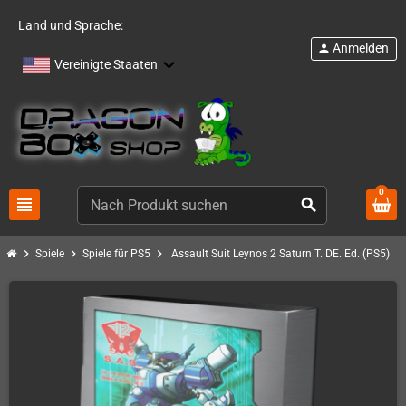
Land und Sprache:
Anmelden
person
Vereinigte Staaten
0
view_headline
search
chevron_right
chevron_right
chevron_right
Spiele
Spiele für PS5
Assault Suit Leynos 2 Saturn T. DE. Ed. (PS5)