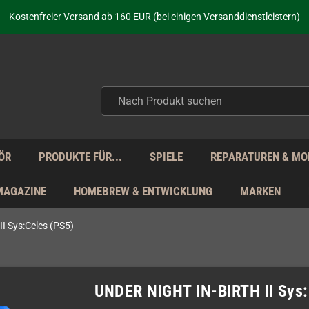
aufen nicht nur - wir KENNEN unsere Produkte. Du brauchst Hilfe? Dann f
Kostenfreier Versand ab 160 EUR (bei einigen Versanddienstleistern)
Seit über 20 Jahren Deine Anlaufstelle für neue Retro-Hardware!
Täglicher Versand Mo - Fr aus Deutschland - zollfrei innerhalb der EU!
aufen nicht nur - wir KENNEN unsere Produkte. Du brauchst Hilfe? Dann f
Kostenfreier Versand ab 160 EUR (bei einigen Versanddienstleistern)
Seit über 20 Jahren Deine Anlaufstelle für neue Retro-Hardware!
Täglicher Versand Mo - Fr aus Deutschland - zollfrei innerhalb der EU!
aufen nicht nur - wir KENNEN unsere Produkte. Du brauchst Hilfe? Dann f
ÖR
PRODUKTE FÜR...
SPIELE
REPARATUREN & MO
MAGAZINE
HOMEBREW & ENTWICKLUNG
MARKEN
I Sys:Celes (PS5)
UNDER NIGHT IN-BIRTH II Sys: