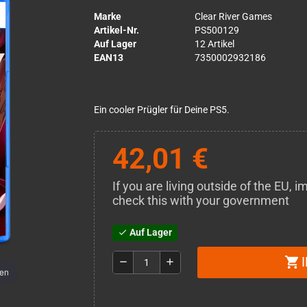
Marke
Clear River Games
Artikel-Nr.
PS500129
Auf Lager
12 Artikel
EAN13
7350002932186
Ein cooler Prügler für Deine PS5.
42,01 €
If you are living outside of the EU,
check this with your government
Auf Lager
check
shopping_cart
remove
add
men