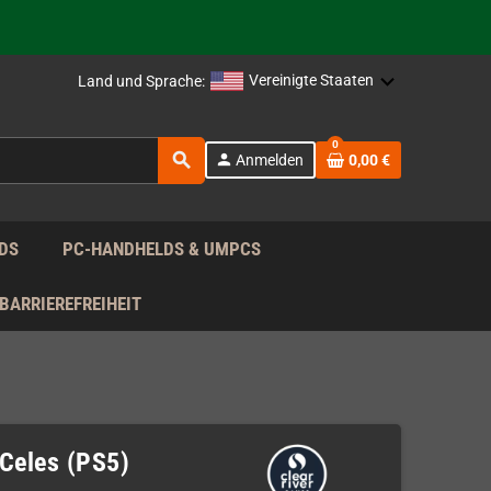
rag nach!
Vereinigte Staaten
Land und Sprache:
rag nach!
0
search
person
Anmelden
0,00 €
rag nach!
DS
PC-HANDHELDS & UMPCS
BARRIEREFREIHEIT
Celes (PS5)