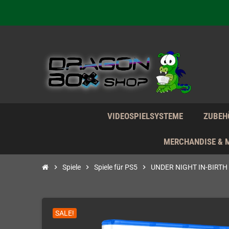
Wir verk
Wir verk
Wir verk
VIDEOSPIELSYSTEME
ZUBEH
MERCHANDISE & 
chevron_right
Spiele
chevron_right
Spiele für PS5
chevron_right
UNDER NIGHT IN-BIRTH I
SALE!