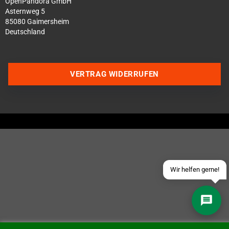
OpenPandora GmbH
Asternweg 5
85080 Gaimersheim
Deutschland
Über WhatsApp schreiben
VERTRAG WIDERRUFEN
Über Telegram schreiben
Discord Server beitreten
Facebook Messenger
Schick uns eine eMail
Wir helfen gerne!