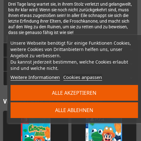
Drei Tage lang wartet sie, in ihrem Stolz verletzt und gelangweilt,
bis ihr klar wird: Wenn sie noch nicht zurückgekehrt sind, muss
ihnen etwas zugestoßen sein! In aller Eile schnappt sie sich die
letzte Erfindung ihrer Eltern, die Froschkanone, und macht sich
auf den Weg zu den Ruinen, um sie zu retten und zu beweisen,
dass sie genauso fähig ist wie sie!
Unsere Webseite benötigt für einige Funktionen Cookies,
weitere Cookies von Drittanbietern helfen uns, unser
Technische Daten
Angebot zu verbessern.
Du kannst jederzeit bestimmen, welche Cookies erlaubt
Videos
sind und welche nicht.
Weitere Informationen
Cookies anpassen
GPSR
ALLE AKZEPTIEREN
Vielleicht wäre das auch was für Dich
ALLE ABLEHNEN