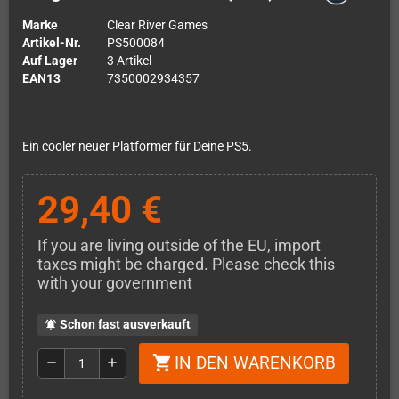
Marke
Clear River Games
Artikel-Nr.
PS500084
Auf Lager
3 Artikel
EAN13
7350002934357
Ein cooler neuer Platformer für Deine PS5.
29,40 €
If you are living outside of the EU, import
taxes might be charged. Please check this
with your government
Schon fast ausverkauft
notifications_active
IN DEN WARENKORB
shopping_cart
remove
add