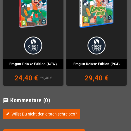
Frogun Deluxe Edition (NSW)
Frogun Deluxe Edition (PS4)
24,40 €
29,40 €
29,40 €
Kommentare
(0)
chat
Willst Du nicht den ersten schreiben?
edit