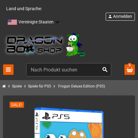
Land und Sprache:
Anmelden
person
Vereinigte Staaten
0
view_headline
search
chevron_right
chevron_right
chevron_right
Spiele
Spiele für PS5
Frogun Deluxe Edition (PS5)
SALE!