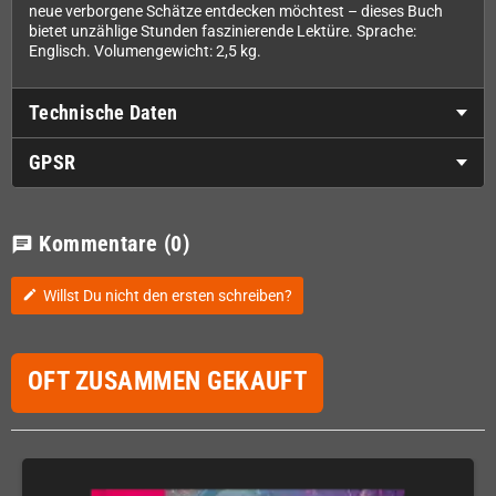
neue verborgene Schätze entdecken möchtest – dieses Buch
bietet unzählige Stunden faszinierende Lektüre. Sprache:
Englisch. Volumengewicht: 2,5 kg.
Technische Daten
GPSR
Kommentare
(0)
chat
Willst Du nicht den ersten schreiben?
edit
OFT ZUSAMMEN GEKAUFT