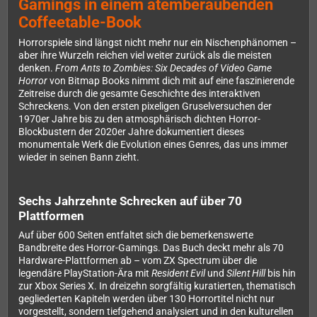
Gamings in einem atemberaubenden
Coffeetable-Book
Horrorspiele sind längst nicht mehr nur ein Nischenphänomen –
aber ihre Wurzeln reichen viel weiter zurück als die meisten
denken.
From Ants to Zombies: Six Decades of Video Game
Horror
von Bitmap Books nimmt dich mit auf eine faszinierende
Zeitreise durch die gesamte Geschichte des interaktiven
Schreckens. Von den ersten pixeligen Gruselversuchen der
1970er Jahre bis zu den atmosphärisch dichten Horror-
Blockbustern der 2020er Jahre dokumentiert dieses
monumentale Werk die Evolution eines Genres, das uns immer
wieder in seinen Bann zieht.
Sechs Jahrzehnte Schrecken auf über 70
Plattformen
Auf über 600 Seiten entfaltet sich die bemerkenswerte
Bandbreite des Horror-Gamings. Das Buch deckt mehr als 70
Hardware-Plattformen ab – vom ZX Spectrum über die
legendäre PlayStation-Ära mit
Resident Evil
und
Silent Hill
bis hin
zur Xbox Series X. In dreizehn sorgfältig kuratierten, thematisch
gegliederten Kapiteln werden über 130 Horrortitel nicht nur
vorgestellt, sondern tiefgehend analysiert und in den kulturellen