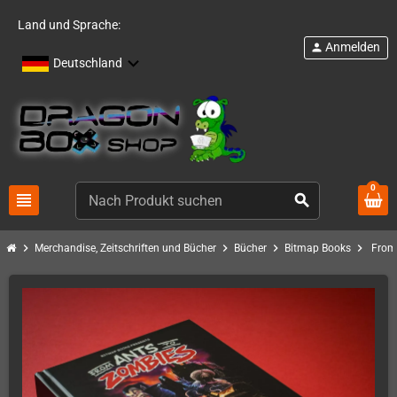
Land und Sprache:
Anmelden
person
Deutschland
0
view_headline
search
chevron_right
chevron_right
chevron_right
chevron_right
Merchandise, Zeitschriften und Bücher
Bücher
Bitmap Books
From