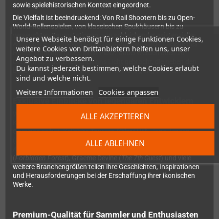
sowie spielehistorischen Kontext eingeordnet.
Die Vielfalt ist beeindruckend: Von Rail Shootern bis zu Open-
World-Rollenspielen, von klassischen Spukhäusern bis zu
verseuchten Raumstationen, von schleichender existenzieller
Unsere Webseite benötigt für einige Funktionen Cookies,
Angst bis zu intensiven Gewaltausbrüchen – jede Facette des
weitere Cookies von Drittanbietern helfen uns, unser
Horror-Gamings findet ihren Platz. Dabei werden auch zu
Angebot zu verbessern.
Unrecht übersehene Perlen ans Licht gebracht, die neben den
Du kannst jederzeit bestimmen, welche Cookies erlaubt
bekannten Klassikern ihre verdiente Würdigung erhalten.
sind und welche nicht.
Weitere Informationen
Cookies anpassen
Exklusive Einblicke von legendären Entwicklern
Was dieses Buch besonders macht, sind die exklusiven
ALLE AKZEPTIEREN
Kommentare und Einblicke von den Pionieren des Horror-
Gamings selbst. Keiichiro Toyama (
Silent Hill
), Jane Jensen
(
Gabriel Knight
), Ken Levine (
System Shock 2
), Sandy White (
Ant
ALLE ABLEHNEN
Attack
), David Riordan (
It Came from the Desert
), Paul Norman
(
Forbidden Forest
), Graeme Devine (
The 7th Guest
) und viele
weitere Branchengrößen teilen ihre Geschichten, Inspirationen
und Herausforderungen bei der Erschaffung ihrer ikonischen
Werke.
Premium-Qualität für Sammler und Enthusiasten