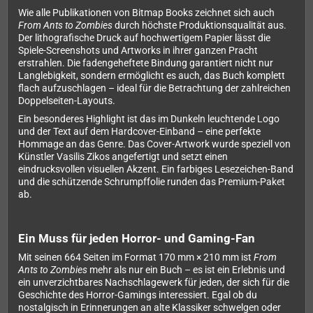
Wie alle Publikationen von Bitmap Books zeichnet sich auch
From Ants to Zombies
durch höchste Produktionsqualität aus.
Der lithografische Druck auf hochwertigem Papier lässt die
Spiele-Screenshots und Artworks in ihrer ganzen Pracht
erstrahlen. Die fadengeheftete Bindung garantiert nicht nur
Langlebigkeit, sondern ermöglicht es auch, das Buch komplett
flach aufzuschlagen – ideal für die Betrachtung der zahlreichen
Doppelseiten-Layouts.
Ein besonderes Highlight ist das im Dunkeln leuchtende Logo
und der Text auf dem Hardcover-Einband – eine perfekte
Hommage an das Genre. Das Cover-Artwork wurde speziell von
Künstler Vasilis Zikos angefertigt und setzt einen
eindrucksvollen visuellen Akzent. Ein farbiges Lesezeichen-Band
und die schützende Schrumpffolie runden das Premium-Paket
ab.
Ein Muss für jeden Horror- und Gaming-Fan
Mit seinen 664 Seiten im Format 170 mm × 210 mm ist
From
Ants to Zombies
mehr als nur ein Buch – es ist ein Erlebnis und
ein unverzichtbares Nachschlagewerk für jeden, der sich für die
Geschichte des Horror-Gamings interessiert. Egal ob du
nostalgisch in Erinnerungen an alte Klassiker schwelgen oder