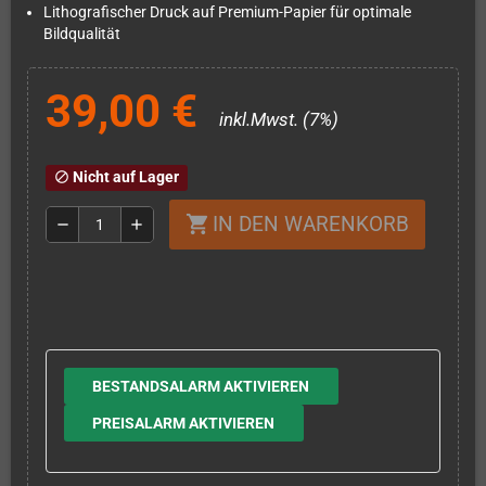
Lithografischer Druck auf Premium-Papier für optimale
Bildqualität
39,00 €
inkl.Mwst. (7%)
Nicht auf Lager
block
IN DEN WARENKORB
shopping_cart
remove
add
BESTANDSALARM AKTIVIEREN
PREISALARM AKTIVIEREN