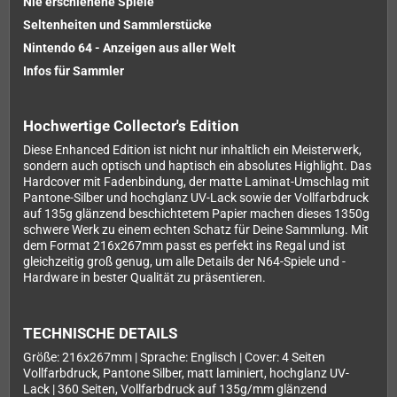
Nie erschienene Spiele
Seltenheiten und Sammlerstücke
Nintendo 64 - Anzeigen aus aller Welt
Infos für Sammler
Hochwertige Collector's Edition
Diese Enhanced Edition ist nicht nur inhaltlich ein Meisterwerk,
sondern auch optisch und haptisch ein absolutes Highlight. Das
Hardcover mit Fadenbindung, der matte Laminat-Umschlag mit
Pantone-Silber und hochglanz UV-Lack sowie der Vollfarbdruck
auf 135g glänzend beschichtetem Papier machen dieses 1350g
schwere Werk zu einem echten Schatz für Deine Sammlung. Mit
dem Format 216x267mm passt es perfekt ins Regal und ist
gleichzeitig groß genug, um alle Details der N64-Spiele und -
Hardware in bester Qualität zu präsentieren.
TECHNISCHE DETAILS
Größe: 216x267mm | Sprache: Englisch | Cover: 4 Seiten
Vollfarbdruck, Pantone Silber, matt laminiert, hochglanz UV-
Lack | 360 Seiten, Vollfarbdruck auf 135g/mm glänzend