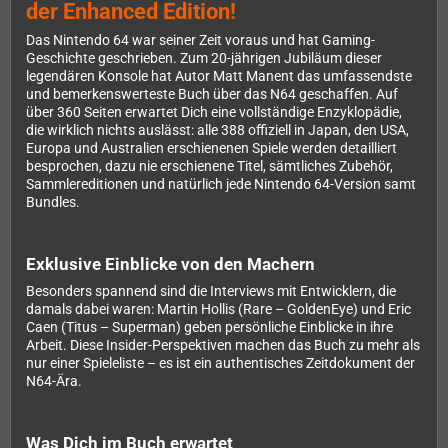
der Enhanced Edition!
Das Nintendo 64 war seiner Zeit voraus und hat Gaming-
Geschichte geschrieben. Zum 20-jährigen Jubiläum dieser
legendären Konsole hat Autor Matt Manent das umfassendste
und bemerkenswerteste Buch über das N64 geschaffen. Auf
über 360 Seiten erwartet Dich eine vollständige Enzyklopädie,
die wirklich nichts auslässt: alle 388 offiziell in Japan, den USA,
Europa und Australien erschienenen Spiele werden detailliert
besprochen, dazu nie erschienene Titel, sämtliches Zubehör,
Sammlereditionen und natürlich jede Nintendo 64-Version samt
Bundles.
Exklusive Einblicke von den Machern
Besonders spannend sind die Interviews mit Entwicklern, die
damals dabei waren: Martin Hollis (Rare – GoldenEye) und Eric
Caen (Titus – Superman) geben persönliche Einblicke in ihre
Arbeit. Diese Insider-Perspektiven machen das Buch zu mehr als
nur einer Spieleliste – es ist ein authentisches Zeitdokument der
N64-Ära.
Was Dich im Buch erwartet