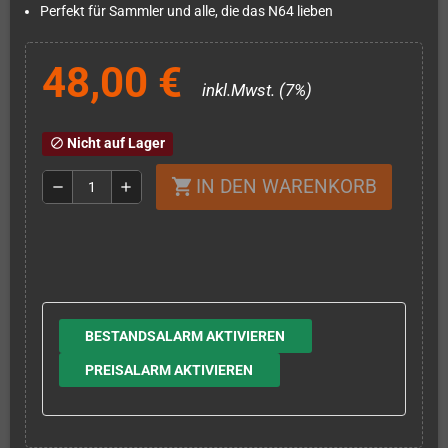
Perfekt für Sammler und alle, die das N64 lieben
48,00 €
inkl.Mwst. (7%)
Nicht auf Lager
block
IN DEN WARENKORB
shopping_cart
remove
add
BESTANDSALARM AKTIVIEREN
PREISALARM AKTIVIEREN