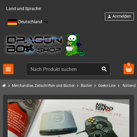
Land und Sprache:
Anmelden
person
Deutschland
0
view_headline
search
chevron_right
chevron_right
chevron_right
chevron_right
Merchandise, Zeitschriften und Bücher
Bücher
Geeks-Line
Nintend