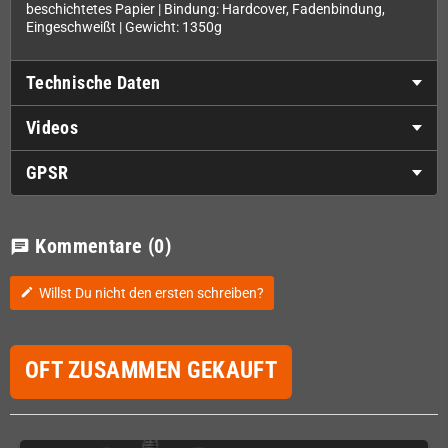
beschichtetes Papier | Bindung: Hardcover, Fadenbindung,
Eingeschweißt | Gewicht: 1350g
Technische Daten
Videos
GPSR
Kommentare
(0)
chat
Willst Du nicht den ersten schreiben?
edit
OFT ZUSAMMEN GEKAUFT