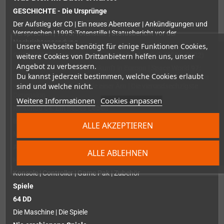
GESCHICHTE - Die Ursprünge
Der Aufstieg der CD | Ein neues Abenteuer | Ankündigungen und
Versprechen | 1995: Totenstille | Statusbericht vor der
Nachrichtensendung
Unsere Webseite benötigt für einige Funktionen Cookies,
GESCHICHTE - Nintendo 64 - Endlich erhältlich (1996-2002)
weitere Cookies von Drittanbietern helfen uns, unser
Angebot zu verbessern.
Auf dem Weg in die USA | Ankunft in Europa | Space World 97:
Du kannst jederzeit bestimmen, welche Cookies erlaubt
Eine Vision der Zukunft | 64DD Enttäuschungen | Link, der Retter
sind und welche nicht.
von Nintendo 64 | Das Ende einer Ära | Die vierundsechzigste
Dimension
Weitere Informationen
Cookies anpassen
Nintendo 64: Ein neues Leben
Interviews
ALLE AKZEPTIEREN
Martin Hollis – GoldenEye / Rare | Eric Caen - Titus
Aus der Sicht der Entwickler
ALLE ABLEHNEN
Hardware
Konsole | Controller | Game Pak | Zubehör
Spiele
64 DD
Die Maschine | Die Spiele