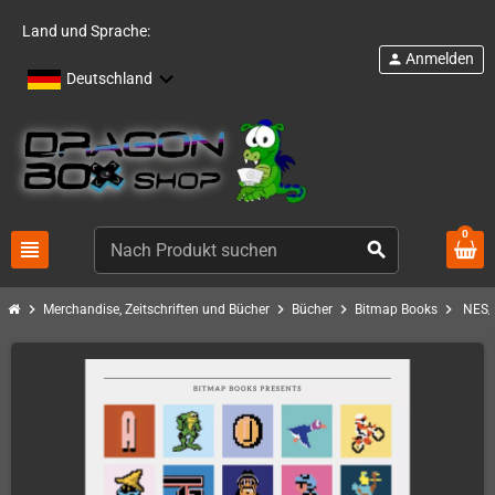
Land und Sprache:
Anmelden
person
Deutschland
0
view_headline
search
chevron_right
chevron_right
chevron_right
chevron_right
Merchandise, Zeitschriften und Bücher
Bücher
Bitmap Books
NES/