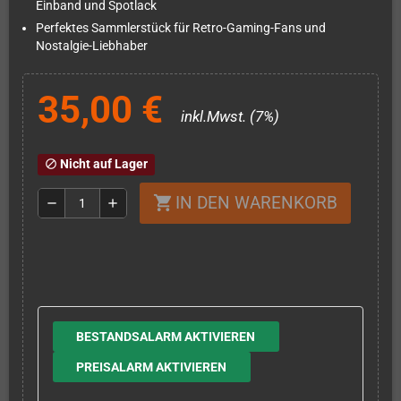
Einband und Spotlack
Perfektes Sammlerstück für Retro-Gaming-Fans und
Nostalgie-Liebhaber
35,00 €
inkl.Mwst. (7%)
Nicht auf Lager
block
IN DEN WARENKORB
shopping_cart
remove
add
BESTANDSALARM AKTIVIEREN
PREISALARM AKTIVIEREN