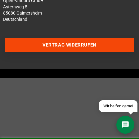
OpenPandora GmbH
Asternweg 5
85080 Gaimersheim
Deutschland
VERTRAG WIDERRUFEN
Über WhatsApp schreiben
Über Telegram schreiben
Discord Server beitreten
Facebook Messenger
Schick uns eine eMail
Wir helfen gerne!