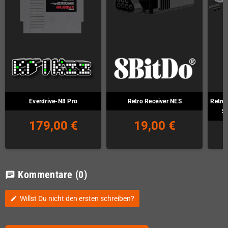
Everdrive-N8 Pro
Retro Receiver NES
Retro
S
179,00 €
19,00 €
Kommentare
(0)
chat
Willst Du nicht den ersten schreiben?
edit