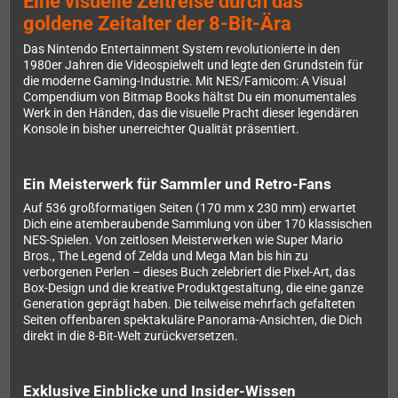
Eine visuelle Zeitreise durch das
goldene Zeitalter der 8-Bit-Ära
Das Nintendo Entertainment System revolutionierte in den
1980er Jahren die Videospielwelt und legte den Grundstein für
die moderne Gaming-Industrie. Mit NES/Famicom: A Visual
Compendium von Bitmap Books hältst Du ein monumentales
Werk in den Händen, das die visuelle Pracht dieser legendären
Konsole in bisher unerreichter Qualität präsentiert.
Ein Meisterwerk für Sammler und Retro-Fans
Auf 536 großformatigen Seiten (170 mm x 230 mm) erwartet
Dich eine atemberaubende Sammlung von über 170 klassischen
NES-Spielen. Von zeitlosen Meisterwerken wie Super Mario
Bros., The Legend of Zelda und Mega Man bis hin zu
verborgenen Perlen – dieses Buch zelebriert die Pixel-Art, das
Box-Design und die kreative Produktgestaltung, die eine ganze
Generation geprägt haben. Die teilweise mehrfach gefalteten
Seiten offenbaren spektakuläre Panorama-Ansichten, die Dich
direkt in die 8-Bit-Welt zurückversetzen.
Exklusive Einblicke und Insider-Wissen