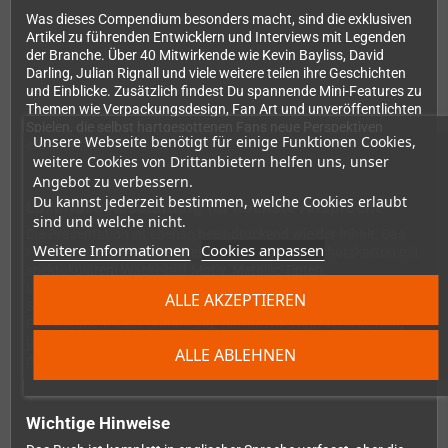
Was dieses Compendium besonders macht, sind die exklusiven
Artikel zu führenden Entwicklern und Interviews mit Legenden
der Branche. Über 40 Mitwirkende wie Kevin Bayliss, David
Darling, Julian Rignall und viele weitere teilen ihre Geschichten
und Einblicke. Zusätzlich findest Du spannende Mini-Features zu
Themen wie Verpackungsdesign, Fan Art und unveröffentlichten
Spielen, die selbst hartgesottenen Fans neue Perspektiven
Unsere Webseite benötigt für einige Funktionen Cookies,
eröffnen.
weitere Cookies von Drittanbietern helfen uns, unser
Angebot zu verbessern.
Du kannst jederzeit bestimmen, welche Cookies erlaubt
Luxuriöse Ausstattung für höchste Ansprüche
sind und welche nicht.
Die Präsentation ist ebenso beeindruckend wie der Inhalt: Das
Weitere Informationen
Cookies anpassen
Hardcover-Buch kommt in einem 3 mm dicken Schutzkarton mit
spektakulärem Wackelbild-Motiv. Metallic-Tinten,
Lithographiedruck in höchster Qualität, genähter Einband und
ALLE AKZEPTIEREN
Spotlack-Veredelung machen dieses Buch zu einem echten
Prunkstück in jeder Sammlung. Die hochwertige Verarbeitung
garantiert, dass Du diesen Schatz viele Jahre lang immer wieder
ALLE ABLEHNEN
durchblättern kannst.
Wichtige Hinweise