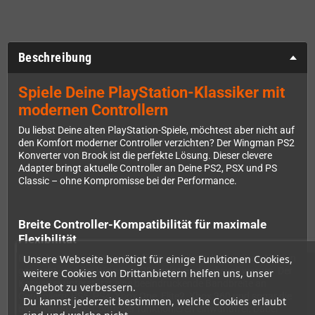
Beschreibung
Spiele Deine PlayStation-Klassiker mit
modernen Controllern
Du liebst Deine alten PlayStation-Spiele, möchtest aber nicht auf
den Komfort moderner Controller verzichten? Der Wingman PS2
Konverter von Brook ist die perfekte Lösung. Dieser clevere
Adapter bringt aktuelle Controller an Deine PS2, PSX und PS
Classic – ohne Kompromisse bei der Performance.
Breite Controller-Kompatibilität für maximale
Flexibilität
Unsere Webseite benötigt für einige Funktionen Cookies,
Brook hat sich als Spezialist für Controller-Adapter einen Namen
gemacht, und der Wingman PS2 zeigt eindrucksvoll warum. Der
weitere Cookies von Drittanbietern helfen uns, unser
Konverter unterstützt eine beeindruckende Bandbreite an
Angebot zu verbessern.
Controllern: PS5, PS4, Xbox One, Elite2, Xbox 360 und sogar die
Du kannst jederzeit bestimmen, welche Cookies erlaubt
beliebten 8BitDo-Controller funktionieren einwandfrei. Dabei