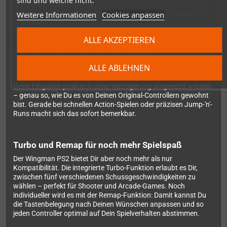
sind und welche nicht.
spielt es keine Rolle, ob Du Original-Controller oder hochwertige
Weitere Informationen
Cookies anpassen
Drittanbieter-Varianten nutzt – der Wingman PS2 erkennt sie
zuverlässig.
ALLE AKZEPTIEREN
Gaming ohne spürbare Verzögerung
ALLE ABLEHNEN
Besonders wichtig für Retro-Gaming-Fans: Der Adapter arbeitet
mit modernster Low-Latency-Technologie. Das bedeutet, dass
Deine Eingaben praktisch ohne Verzögerung umgesetzt werden
– genau so, wie Du es von Deinen Original-Controllern gewohnt
bist. Gerade bei schnellen Action-Spielen oder präzisen Jump-'n'-
Runs macht sich das sofort bemerkbar.
Turbo und Remap für noch mehr Spielspaß
Der Wingman PS2 bietet Dir aber noch mehr als nur
Kompatibilität. Die integrierte Turbo-Funktion erlaubt es Dir,
zwischen fünf verschiedenen Schussgeschwindigkeiten zu
wählen – perfekt für Shooter und Arcade-Games. Noch
individueller wird es mit der Remap-Funktion: Damit kannst Du
die Tastenbelegung nach Deinen Wünschen anpassen und so
jeden Controller optimal auf Dein Spielverhalten abstimmen.