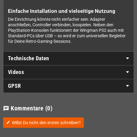
Einfache Installation und vielseitige Nutzung
Die Einrichtung könnte nicht einfacher sein: Adapter
anschließen, Controller verbinden, losspielen. Neben den
PlayStation-Konsolen funktioniert der Wingman PS2 auch mit
Standard-PCs über USB – so wird er zum universellen Begleiter
für Deine Retro-Gaming-Sessions.
Technische Daten
Videos
GPSR
Kommentare
(0)
chat
Willst Du nicht den ersten schreiben?
edit