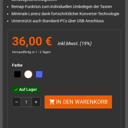
Remap-Funktion zum individuellen Umbelegen der Tasten
Minimale Latenz dank fortschrittlicher Konverter-Technologie
Unterstützt auch Standard-PCs über USB-Anschluss
36,00 €
inkl.Mwst. (19%)
Versandfertig in 1 - 2 Tagen
Farbe
Auf Lager
check
IN DEN WARENKORB
shopping_cart
remove
add