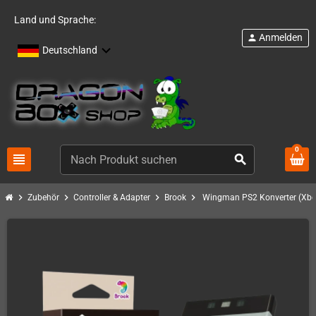
Land und Sprache:
Anmelden
person
Deutschland
0
view_headline
search
chevron_right
chevron_right
chevron_right
chevron_right
Zubehör
Controller & Adapter
Brook
Wingman PS2 Konverter (Xbo