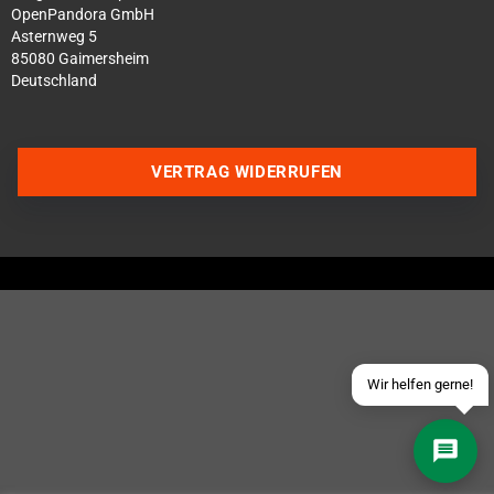
OpenPandora GmbH
Asternweg 5
85080 Gaimersheim
Deutschland
VERTRAG WIDERRUFEN
Über WhatsApp schreiben
Über Telegram schreiben
Discord Server beitreten
Facebook Messenger
Schick uns eine eMail
Wir helfen gerne!