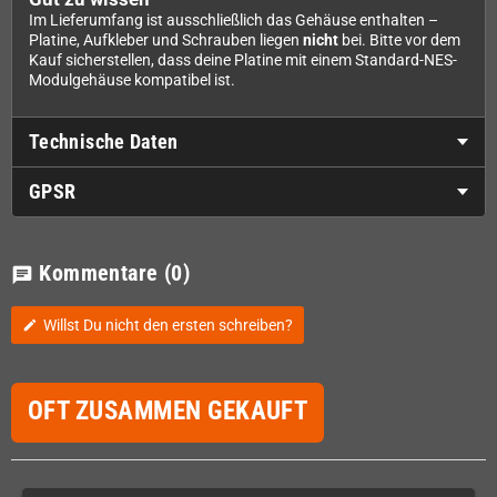
Im Lieferumfang ist ausschließlich das Gehäuse enthalten –
Platine, Aufkleber und Schrauben liegen
nicht
bei. Bitte vor dem
Kauf sicherstellen, dass deine Platine mit einem Standard-NES-
Modulgehäuse kompatibel ist.
Technische Daten
GPSR
Kommentare
(0)
chat
Willst Du nicht den ersten schreiben?
edit
OFT ZUSAMMEN GEKAUFT