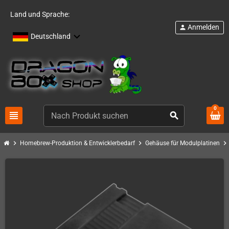
Land und Sprache:
Anmelden
person
Deutschland
0
view_headline
search
chevron_right
chevron_right
chevron_right
Homebrew-Produktion & Entwicklerbedarf
Gehäuse für Modulplatinen