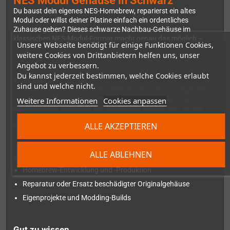
NES Modul Gehäuse in Schwarz
Du baust dein eigenes NES-Homebrew, reparierst ein altes
Modul oder willst deiner Platine einfach ein ordentliches
Zuhause geben? Dieses schwarze Nachbau-Gehäuse im
klassischen NES-Modul-Format macht genau das möglich –
Unsere Webseite benötigt für einige Funktionen Cookies,
sauber, stabil und sofort einsatzbereit.
weitere Cookies von Drittanbietern helfen uns, unser
Angebot zu verbessern.
Du kannst jederzeit bestimmen, welche Cookies erlaubt
Was ist das?
sind und welche nicht.
Ein schwarzes Reproduction-Gehäuse, das sich am originalen
NES-Kartuschendesign orientiert. Es ist für Standard-NES-
Weitere Informationen
Cookies anpassen
Modulplatinen ausgelegt und eignet sich überall dort, wo ein
original Gehäuse fehlt, beschädigt ist oder schlicht nie existiert
ALLE AKZEPTIEREN
hat.
ALLE ABLEHNEN
Wofür eignet es sich?
Homebrew-Entwicklung und -Produktion
Reparatur oder Ersatz beschädigter Originalgehäuse
Eigenprojekte und Modding-Builds
Gut zu wissen