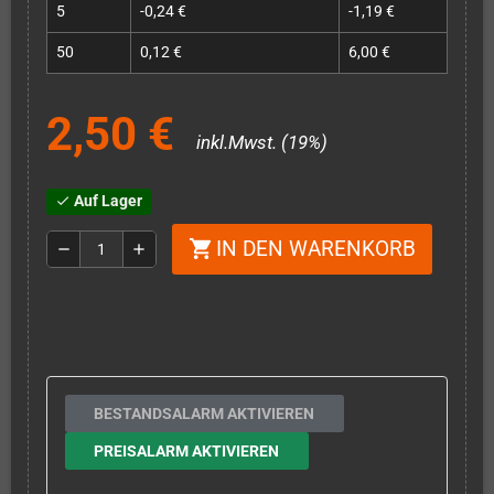
5
-0,24 €
-1,19 €
50
0,12 €
6,00 €
2,50 €
inkl.Mwst. (19%)
Auf Lager
check
IN DEN WARENKORB
shopping_cart
remove
add
BESTANDSALARM AKTIVIEREN
PREISALARM AKTIVIEREN