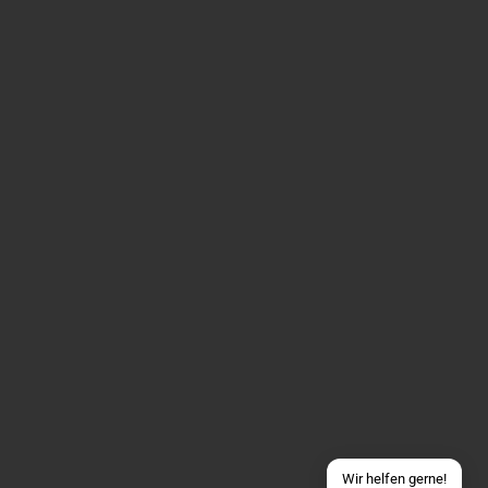
Über WhatsApp schreiben
Über Telegram schreiben
Discord Server beitreten
Facebook Messenger
Schick uns eine eMail
Wir helfen gerne!