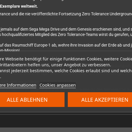
0 Exemplare weltweit.
erance und die nie veröffentlichte Fortsetzung Zero Tolerance Underground,
ie jemals auf dem Sega Mega Drive und dem Genesis erschienen sind, und sp
ls hochqualifiziertes Mitglied des Zero Tolerance-Teams wirst du gerufen
uf das Raumschiff Europe-1 ab, wehre ihre Invasion auf der Erde ab und ja
hn-Mission!
re Webseite benötigt für einige Funktionen Cookies, weitere Cooki
Drittanbietern helfen uns, unser Angebot zu verbessern.
ein, die du dir aussuchen kannst, jeder mit einer anderen Ausrüstung und
annst jederzeit bestimmen, welche Cookies erlaubt sind und welch
einen Flammenwerfer oder einen Raketenwerfer, um dein vielseitiges Arse
.
 sich über verschiedene Gebiete erstrecken
ere Informationen
Cookies anpassen
ts zu aktivieren, oder rase durch die Levels, wenn du den Nervenkitzel s
ALLE ABLEHNEN
ALLE AKZEPTIEREN