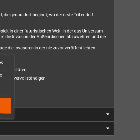
 die genau dort beginnt, wo der erste Teil endet!
ielt in einer futuristischen Welt, in der das Universum
, um die Invasion der Außerirdischen abzuwehren und die
ge die Invasoren in der nie zuvor veröffentlichten
es
 Spezialitäten
e
nal zu vervollständigen
uchst