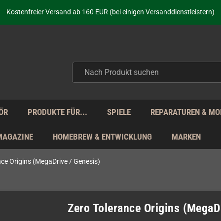
aufen nicht nur - wir KENNEN unsere Produkte. Du brauchst Hilfe? Dann f
Kostenfreier Versand ab 160 EUR (bei einigen Versanddienstleistern)
Seit über 20 Jahren Deine Anlaufstelle für neue Retro-Hardware!
Täglicher Versand Mo - Fr aus Deutschland - zollfrei innerhalb der EU!
aufen nicht nur - wir KENNEN unsere Produkte. Du brauchst Hilfe? Dann f
Kostenfreier Versand ab 160 EUR (bei einigen Versanddienstleistern)
Seit über 20 Jahren Deine Anlaufstelle für neue Retro-Hardware!
Täglicher Versand Mo - Fr aus Deutschland - zollfrei innerhalb der EU!
aufen nicht nur - wir KENNEN unsere Produkte. Du brauchst Hilfe? Dann f
ÖR
PRODUKTE FÜR...
SPIELE
REPARATUREN & MO
MAGAZINE
HOMEBREW & ENTWICKLUNG
MARKEN
nce Origins (MegaDrive / Genesis)
Zero Tolerance Origins (MegaD