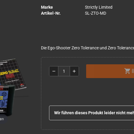
Marke
Strictly Limited
Artikel-Nr.
SL-ZTO-MD
Die Ego-Shooter Zero Tolerance und Zero Toleran
shopping_cart
remove
add
Wir führen dieses Produkt leider nicht meh
men