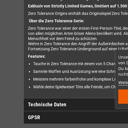
Exklusiv von Strictly Limited Games, limitiert auf 1.50
Zero Tolerance Origins enthält das Originalspiel Zero Tol
Über die Zero Tolerance Serie:
Zero Tolerance war einer der ersten First-Person-Titel, d
von allen möglichen Arten böser Aliens bevölkert wird. A
Menschheit vor dem Feind zu schützen.
Wehre in Zero Tolerance den Angriff der Außerirdischen a
Fortsetzung Zero Tolerance Underground auf einer U-Ba
Features:
Unse
von 
Tauche in Zero Tolerance mit einem von 5 Charakteren 
Du k
Sammle Waffen und Ausrüstung wie eine Schrotflinte, 
nicht
Meistere mehrere farbenfrohe und komplexe Level, die
Weit
Wähle deine Spielweise! Töte alle Feinde, um Checkpoin
Technische Daten
GPSR