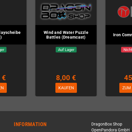
layscheibe
Wind and Water Puzzle
Iron Com
)
Battles (Dreamcast)
ger
Auf Lager
Nicht
 €
8,00 €
45
EN
KAUFEN
ZUM
INFORMATION
DragonBox Shop
OpenPandora GmbH