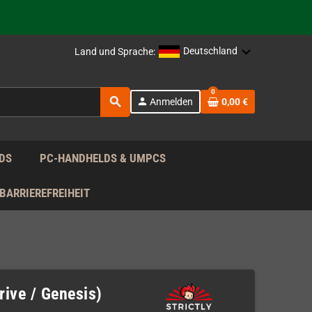
rag nach!
Deutschland
Land und Sprache:
rag nach!
0
search
person
Anmelden
0,00 €
rag nach!
DS
PC-HANDHELDS & UMPCS
BARRIEREFREIHEIT
rive / Genesis)