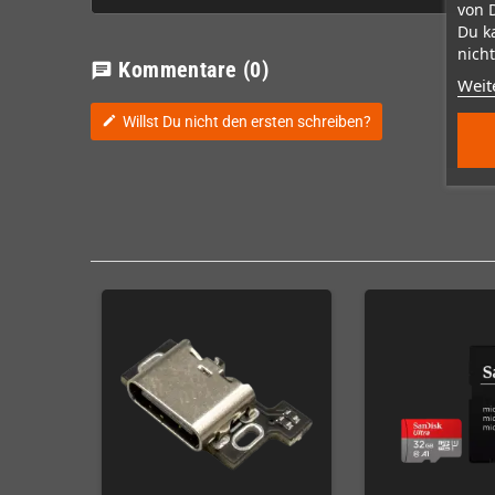
von 
Du k
nicht
Kommentare
(0)
chat
Weit
Willst Du nicht den ersten schreiben?
edit