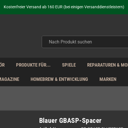
aufen nicht nur - wir KENNEN unsere Produkte. Du brauchst Hilfe? Dann f
Kostenfreier Versand ab 160 EUR (bei einigen Versanddienstleistern)
Seit über 20 Jahren Deine Anlaufstelle für neue Retro-Hardware!
Täglicher Versand Mo - Fr aus Deutschland - zollfrei innerhalb der EU!
aufen nicht nur - wir KENNEN unsere Produkte. Du brauchst Hilfe? Dann f
Kostenfreier Versand ab 160 EUR (bei einigen Versanddienstleistern)
Seit über 20 Jahren Deine Anlaufstelle für neue Retro-Hardware!
Täglicher Versand Mo - Fr aus Deutschland - zollfrei innerhalb der EU!
aufen nicht nur - wir KENNEN unsere Produkte. Du brauchst Hilfe? Dann f
ÖR
PRODUKTE FÜR...
SPIELE
REPARATUREN & MO
MAGAZINE
HOMEBREW & ENTWICKLUNG
MARKEN
Blauer GBASP-Spacer