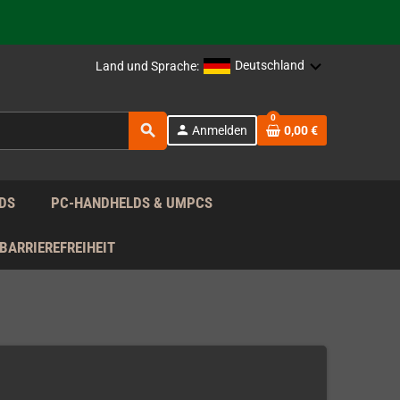
rag nach!
Deutschland
Land und Sprache:
rag nach!
0
search
person
Anmelden
0,00 €
rag nach!
DS
PC-HANDHELDS & UMPCS
BARRIEREFREIHEIT