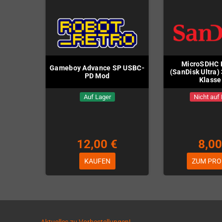
MicroSDHC 
Gameboy Advance SP USBC-
(SanDisk Ultra
PD Mod
Klasse
Auf Lager
Nicht auf
12,00 €
8,00
KAUFEN
ZUM PRO