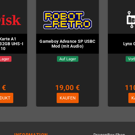
Karte A1
Gameboy Advance SP USBC
) 32GB UHS-I
Lynx 
Mod (mit Audio)
 10
 Lager
Auf Lager
Vorb
 €
19,00 €
11
DUKT
KAUFEN
K