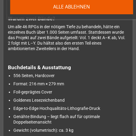
ALLE ABLEHNEN
Warum zwei Bände?
Um alle 46 RPGs in der nötigen Tiefe zu behandeln, hätte ein
einzelnes Buch über 1.000 Seiten umfasst. Stattdessen wurde
das Projekt auf zwei Bände aufgeteilt: Vol. 1 deckt A–K ab, Vol.
2 folgt mit L–Y. Du hältst also den ersten Teil eines
ambitionierten Zweiteilers in der Hand.
Buchdetails & Ausstattung
556 Seiten, Hardcover
Format: 216 mm × 279 mm
Foil-geprägtes Cover
Goldenes Lesezeichenband
Edge-to-Edge Hochqualitäts-Lithografie-Druck
Genähte Bindung – liegt flach auf für optimale
Doppelseitenansicht
Gewicht (volumetrisch): ca. 3 kg