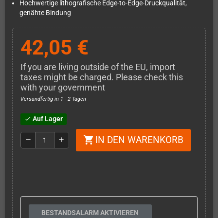
Hochwertige lithografische Edge-to-Edge-Druckqualität,
genähte Bindung
42,05 €
If you are living outside of the EU, import
taxes might be charged. Please check this
with your government
Versandfertig in 1 - 2 Tagen
Auf Lager
check
IN DEN WARENKORB
shopping_cart
remove
add
BESTANDSALARM AKTIVIEREN