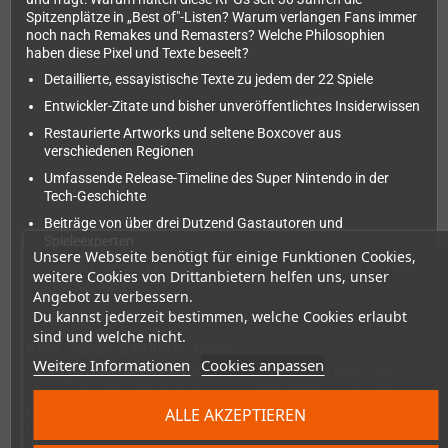
Spitzenplätze in „Best of"-Listen? Warum verlangen Fans immer
noch nach Remakes und Remasters? Welche Philosophien
haben diese Pixel und Texte beseelt?
Detaillierte, essayistische Texte zu jedem der 22 Spiele
Entwickler-Zitate und bisher unveröffentlichtes Insiderwissen
Restaurierte Artworks und seltene Boxcover aus
verschiedenen Regionen
Umfassende Release-Timeline des Super Nintendo in der
Tech-Geschichte
Beiträge von über drei Dutzend Gastautoren und
Spieleexperten
Unsere Webseite benötigt für einige Funktionen Cookies,
Vorwort von
Alex Donaldson
, Gründer von RPG Site und dem
weitere Cookies von Drittanbietern helfen uns, unser
Mist Network
Angebot zu verbessern.
Du kannst jederzeit bestimmen, welche Cookies erlaubt
sind und welche nicht.
Kein Japan-Exklusiv-Book
Weitere Informationen
Cookies anpassen
Wichtig zu wissen: Das Buch konzentriert sich auf SNES-RPGs,
die ursprünglich
außerhalb Japans
veröffentlicht wurden. Japan-
Exklusivtitel wie Dragon Quest V, Final Fantasy V oder Live A
ALLE AKZEPTIEREN
Live sind daher nicht enthalten – der Fokus liegt bewusst auf
dem westlich veröffentlichten Kanon.