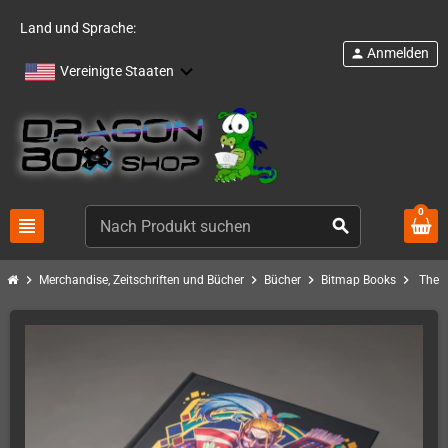
Land und Sprache:
Anmelden
person
Vereinigte Staaten
0
view_headline
search
chevron_right
chevron_right
chevron_right
chevron_right
Merchandise, Zeitschriften und Bücher
Bücher
Bitmap Books
The D