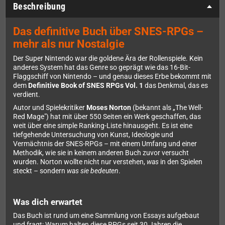
Beschreibung
Das definitive Buch über SNES-RPGs –
mehr als nur Nostalgie
Der Super Nintendo war die goldene Ära der Rollenspiele. Kein
anderes System hat das Genre so geprägt wie das 16-Bit-
Flaggschiff von Nintendo – und genau dieses Erbe bekommt mit
dem
Definitive Book of SNES RPGs Vol. 1
das Denkmal, das es
verdient.
Autor und Spielekritiker
Moses Norton
(bekannt als „The Well-
Red Mage") hat mit über 550 Seiten ein Werk geschaffen, das
weit über eine simple Ranking-Liste hinausgeht. Es ist eine
tiefgehende Untersuchung von Kunst, Ideologie und
Vermächtnis der SNES-RPGs – mit einem Umfang und einer
Methodik, wie sie in keinem anderen Buch zuvor versucht
wurden. Norton wollte nicht nur verstehen,
was
in den Spielen
steckt – sondern
was sie bedeuten
.
Was dich erwartet
Das Buch ist rund um eine Sammlung von Essays aufgebaut
und fragt: Warum halten diese RPGs seit 30 Jahren die