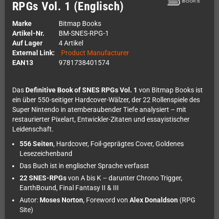
RPGs Vol. 1 (Englisch)
Marke
Bitmap Books
Artikel-Nr.
BM-SNES-RPG-1
Auf Lager
4 Artikel
External Link:
Product Manufacturer
EAN13
9781738401574
Das
Definitive Book of SNES RPGs Vol. 1
von Bitmap Books ist
ein über 550-seitiger Hardcover-Wälzer, der 22 Rollenspiele des
Super Nintendo in atemberaubender Tiefe analysiert – mit
restaurierter Pixelart, Entwickler-Zitaten und essayistischer
Leidenschaft.
556 Seiten
, Hardcover, Foil-geprägtes Cover, Goldenes
Lesezeichenband
Das Buch ist in englischer Sprache verfasst
22 SNES-RPGs
von A bis K – darunter Chrono Trigger,
EarthBound, Final Fantasy II & III
Autor:
Moses Norton
, Foreword von
Alex Donaldson
(RPG
Site)