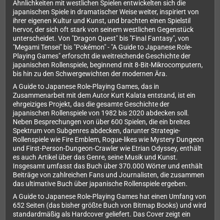
Ähnlichkeiten mit westlichen Spielen entwickelten sich die
japanischen Spiele in dramatischer Weise weiter, inspiriert von
ihrer eigenen Kultur und Kunst, und brachten einen Spielstil
hervor, der sich oft stark von seinem westlichen Gegenstück
unterscheidet. Von "Dragon Quest" bis "Final Fantasy", von
"Megami Tensei" bis "Pokémon" - "A Guide to Japanese Role-
Playing Games" erforscht die weitreichende Geschichte der
japanischen Rollenspiele, beginnend mit 8-Bit-Mikrocomputern,
bis hin zu den Schwergewichten der modernen Ära.
A Guide to Japanese Role-Playing Games, das in
Zusammenarbeit mit dem Autor Kurt Kalata entstand, ist ein
ehrgeiziges Projekt, das die gesamte Geschichte der
japanischen Rollenspiele von 1982 bis 2020 abdecken soll.
Neben Besprechungen von über 600 Spielen, die ein breites
Spektrum von Subgenres abdecken, darunter Strategie-
Rollenspiele wie Fire Emblem, Rogue-likes wie Mystery Dungeon
und First-Person-Dungeon-Crawler wie Etrian Odyssey, enthält
es auch Artikel über das Genre, seine Musik und Kunst.
Insgesamt umfasst das Buch über 370.000 Wörter und enthält
Beiträge von zahlreichen Fans und Journalisten, die zusammen
das ultimative Buch über japanische Rollenspiele ergeben.
A Guide to Japanese Role-Playing Games hat einen Umfang von
652 Seiten (das bisher größte Buch von Bitmap Books) und wird
standardmäßig als Hardcover geliefert. Das Cover zeigt ein