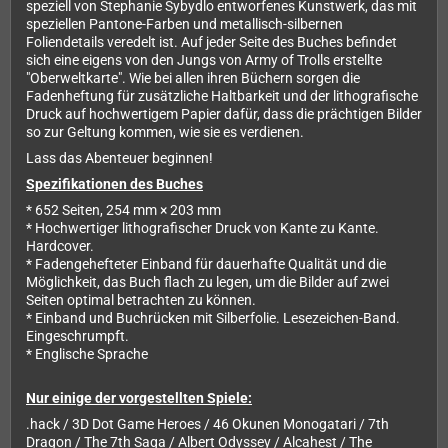
speziell von Stephanie Sybydlo entworfenes Kunstwerk, das mit
speziellen Pantone-Farben und metallisch-silbernen
Foliendetails veredelt ist. Auf jeder Seite des Buches befindet
sich eine eigens von den Jungs von Army of Trolls erstellte
"Oberweltkarte". Wie bei allen ihren Büchern sorgen die
Fadenheftung für zusätzliche Haltbarkeit und der lithografische
Druck auf hochwertigem Papier dafür, dass die prächtigen Bilder
so zur Geltung kommen, wie sie es verdienen.
Lass das Abenteuer beginnen!
Spezifikationen des Buches
* 652 Seiten, 254 mm × 203 mm
* Hochwertiger lithografischer Druck von Kante zu Kante.
Hardcover.
* Fadengehefteter Einband für dauerhafte Qualität und die
Möglichkeit, das Buch flach zu legen, um die Bilder auf zwei
Seiten optimal betrachten zu können.
* Einband und Buchrücken mit Silberfolie. Lesezeichen-Band.
Eingeschrumpft.
* Englische Sprache
Nur einige der vorgestellten Spiele:
.hack / 3D Dot Game Heroes / 46 Okunen Monogatari / 7th
Dragon / The 7th Saga / Albert Odyssey / Alcahest / The