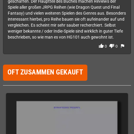
geschaffen. Der Hauptteil des Buches machen Reviews der
Spiele aller großen JRPG Reihen (wie Dragon Quest und Final
Fantasy) und vielen weiteren Spielen des Genres aus. Besonders
interessant hierbei, pro Reihe bauen sie oft aufeinander auf und
vergleichen. Es scheint mir sehr sauber recherchiert. Selbst
weniger bekannte / oder Indie-Spiele sind wirklich in guter Tiefe
beschrieben, so wie man es von HG101 auch gewohnt ist.
thumb_up
thumb_down
flag
0
0
OFT ZUSAMMEN GEKAUFT