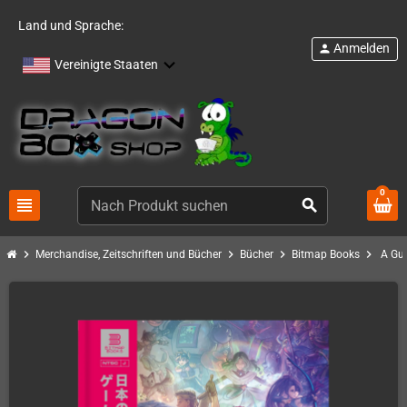
Land und Sprache:
Anmelden
person
Vereinigte Staaten
0
view_headline
search
chevron_right
chevron_right
chevron_right
chevron_right
Merchandise, Zeitschriften und Bücher
Bücher
Bitmap Books
A Gu