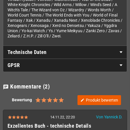
White Knight Chronicles / Wild Arms / Willow / Wind's Seed / A
Witch's Tale / The Wizard von Oz / Wizardry / Words Worth /
World Court Tennis / The World Ends with You / World of Final
Fantasy / Xak / Xanadu / Xanadu Next / Xenoblade Chronicles /
Xenogears / Xenosaga / Xerd no Densetsu / Yakuza / Yggdra
Union / Yo-kai Watch / Ys / Yume Meikyuu / Zanki Zero / Zavas /
Zeliard / Z.H.P. / Zill O'll / Zwei.
Technische Daten
GPSR
Kommentare
(2)
chat
Bewertung
Produkt bewerten
edit
Von Yannick D.
14.11.22, 22:20
Exzellentes Buch - technische Details