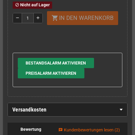
Nicht auf Lager
block
IN DEN WARENKORB
shopping_cart
remove
add
BESTANDSALARM AKTIVIEREN
PREISALARM AKTIVIEREN
Versandkosten
Bewertung
Kundenbewertungen lesen
(2)
chat