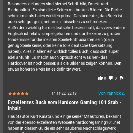
Besonders gelungen sind hierbei Schriftbild, Druck -und
Bindqualität. Es sind dicke Seiten mit bunten Bildern. Die Farbe
scheint mir als Laien wirklich prima. Das bedeutet, das Buch ist
auch sehr gut geeignet um ein bisschen zu schmöckern.
Außerdem wichtig für die deutsche Leserschaft, das verwendete
Englisch ist relativ simpel gehalten und dürfte keine zu großen
Hindernisse für die meisten Spiele-Enthusiasten sein (da ja
genug Spiele keine, oder keine tolle deutsche Übersetzung
haben). Alles in allem ein wirklich tolles Buch, dass sich super
edel anfühlt. Es macht auch optisch echt was her - das
Hardcover ist noch besser, als die Bilder es zeigen können. Den
etwas höheren Preis ist es definitiv wert.
thumb_up
thumb_down
flag
0
0
Von Yannick D.
14.11.22, 22:13
Exzellentes Buch vom Hardcore Gaming 101 Stab -
Inhalt
Hauptautor Kurt Kalata und einige seiner Mitautoren, bekannt
von der ebenso exzellenten Webseite hardcoregaming101.net
haben in diesem Guide ein sehr sauberes Nachschlagswerk