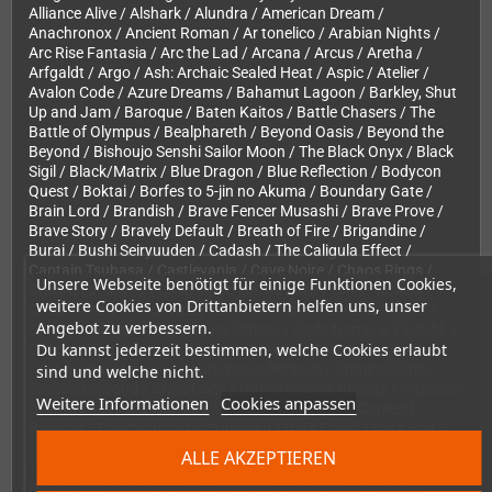
Alliance Alive / Alshark / Alundra / American Dream /
Anachronox / Ancient Roman / Ar tonelico / Arabian Nights /
Arc Rise Fantasia / Arc the Lad / Arcana / Arcus / Aretha /
Arfgaldt / Argo / Ash: Archaic Sealed Heat / Aspic / Atelier /
Avalon Code / Azure Dreams / Bahamut Lagoon / Barkley, Shut
Up and Jam / Baroque / Baten Kaitos / Battle Chasers / The
Battle of Olympus / Bealphareth / Beyond Oasis / Beyond the
Beyond / Bishoujo Senshi Sailor Moon / The Black Onyx / Black
Sigil / Black/Matrix / Blue Dragon / Blue Reflection / Bodycon
Quest / Boktai / Borfes to 5-jin no Akuma / Boundary Gate /
Brain Lord / Brandish / Brave Fencer Musashi / Brave Prove /
Brave Story / Bravely Default / Breath of Fire / Brigandine /
Burai / Bushi Seiryuuden / Cadash / The Caligula Effect /
Captain Tsubasa / Castlevania / Cave Noire / Chaos Rings /
Unsere Webseite benötigt für einige Funktionen Cookies,
Children of Mana / Chikyuu Senshi Rayieza / Chitei Tanken /
weitere Cookies von Drittanbietern helfen uns, unser
Chou Mahou Tairiku Wozz / Chrono Cross / Chrono Trigger /
Angebot zu verbessern.
CIMA / Cladun / Cleopatra no Mahou / Code Name: S.T.E.A.M. /
Du kannst jederzeit bestimmen, welche Cookies erlaubt
Conception / Contact / Cosmic Fantasy / Cosmic Soldier /
Cosmic Star Heroine / Courageous Perseus / Criminal Girls /
sind und welche nicht.
Crimson Shroud / CrossCode / Cruise Chaser Blassty / Crusader
Weitere Informationen
Cookies anpassen
of Centy / Crystal Warriors / Crystalis / Crystar / Curse of
Babylon / Danchizuma no Yuuwaku / Dark Cloud / Dark Half /
Dark Kingdom / Dark Lord / Dark Rose Valkyrie / Dark Savior /
ALLE AKZEPTIEREN
The Dark Spire / Dark Wizard / Dawn of Mana / Death Bringer /
Death end re;Quest / Deep Dungeon / Defenders of Oasis /