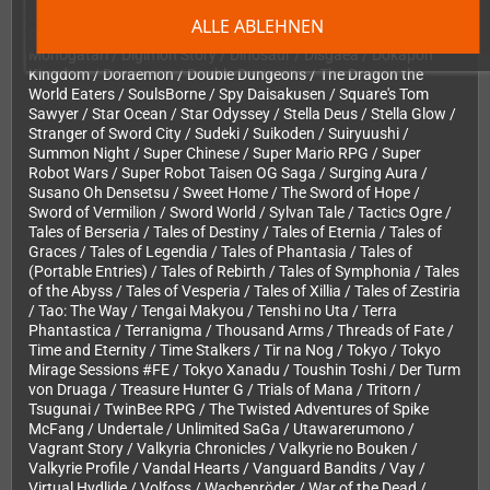
Demikids / DeSpiria / Destiny of an Emperor / Devil Children /
ALLE ABLEHNEN
Devil Survivor / Devil Summoner / Digan no Maseki / Digital Devil
Monogatari / Digimon Story / Dinosaur / Disgaea / Dokapon
Kingdom / Doraemon / Double Dungeons / The Dragon the
World Eaters / SoulsBorne / Spy Daisakusen / Square's Tom
Sawyer / Star Ocean / Star Odyssey / Stella Deus / Stella Glow /
Stranger of Sword City / Sudeki / Suikoden / Suiryuushi /
Summon Night / Super Chinese / Super Mario RPG / Super
Robot Wars / Super Robot Taisen OG Saga / Surging Aura /
Susano Oh Densetsu / Sweet Home / The Sword of Hope /
Sword of Vermilion / Sword World / Sylvan Tale / Tactics Ogre /
Tales of Berseria / Tales of Destiny / Tales of Eternia / Tales of
Graces / Tales of Legendia / Tales of Phantasia / Tales of
(Portable Entries) / Tales of Rebirth / Tales of Symphonia / Tales
of the Abyss / Tales of Vesperia / Tales of Xillia / Tales of Zestiria
/ Tao: The Way / Tengai Makyou / Tenshi no Uta / Terra
Phantastica / Terranigma / Thousand Arms / Threads of Fate /
Time and Eternity / Time Stalkers / Tir na Nog / Tokyo / Tokyo
Mirage Sessions #FE / Tokyo Xanadu / Toushin Toshi / Der Turm
von Druaga / Treasure Hunter G / Trials of Mana / Tritorn /
Tsugunai / TwinBee RPG / The Twisted Adventures of Spike
McFang / Undertale / Unlimited SaGa / Utawarerumono /
Vagrant Story / Valkyria Chronicles / Valkyrie no Bouken /
Valkyrie Profile / Vandal Hearts / Vanguard Bandits / Vay /
Virtual Hydlide / Volfoss / Wachenröder / War of the Dead /