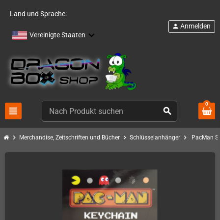
Land und Sprache:
Anmelden
person
Vereinigte Staaten
0
view_headline
search
chevron_right
chevron_right
chevron_right
Merchandise, Zeitschriften und Bücher
Schlüsselanhänger
PacMan Sc