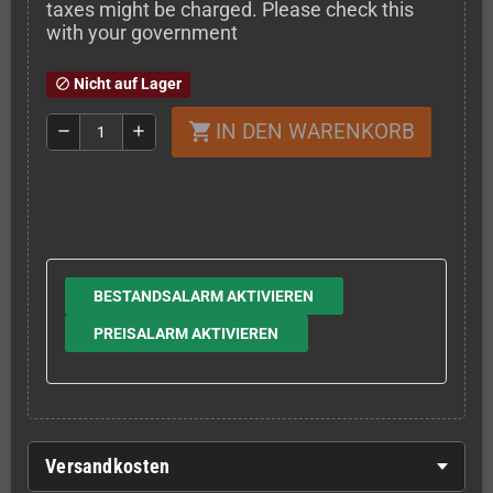
taxes might be charged. Please check this
with your government
Nicht auf Lager
block
IN DEN WARENKORB
shopping_cart
remove
add
BESTANDSALARM AKTIVIEREN
PREISALARM AKTIVIEREN
Versandkosten