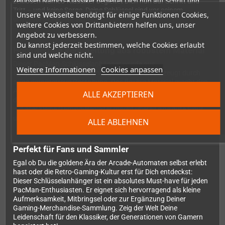
zeitlosen Namco-Klassiker begleitet Dich nun auf Schritt und
Tritt – und keine Sorge, Deine Schlüssel sind vor seinem
Unsere Webseite benötigt für einige Funktionen Cookies,
unstillbaren Appetit sicher!
weitere Cookies von Drittanbietern helfen uns, unser
Angebot zu verbessern.
Du kannst jederzeit bestimmen, welche Cookies erlaubt
Hochwertige Verarbeitung aus robustem Material
sind und welche nicht.
Dieser PacMan-Schlüsselanhänger wurde aus
Weitere Informationen
Cookies anpassen
strapazierfähigem Weich-PVC gefertigt und überzeugt durch
seine detailgetreue Gestaltung. Das flexible Material macht den
Anhänger besonders widerstandsfähig gegen die Belastungen
ALLE AKZEPTIEREN
des Alltags. Ob am Autoschlüssel, Hausschlüssel oder Rucksack
– dieser kleine Gaming-Begleiter macht überall eine gute Figur
und sorgt garantiert für nostalgische Blicke.
ALLE ABLEHNEN
Perfekt für Fans und Sammler
Egal ob Du die goldene Ära der Arcade-Automaten selbst erlebt
hast oder die Retro-Gaming-Kultur erst für Dich entdeckst:
Dieser Schlüsselanhänger ist ein absolutes Must-have für jeden
PacMan-Enthusiasten. Er eignet sich hervorragend als kleine
Aufmerksamkeit, Mitbringsel oder zur Ergänzung Deiner
Gaming-Merchandise-Sammlung. Zeig der Welt Deine
Leidenschaft für den Klassiker, der Generationen von Gamern