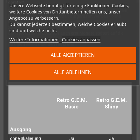
darstellt.
Unsere Webseite benötigt für einige Funktionen Cookies,
Das tolle daran ist: Da es sich um ein Software-Update handelt,
weitere Cookies von Drittanbietern helfen uns, unser
kann die Basic-Version jederzeit aufgerüstet werden - ohne
Angebot zu verbessern.
Umbau erneute Öffnung der Konsole.
Du kannst jederzeit bestimmen, welche Cookies erlaubt
So kann jeder austesten, ob die Basic-Version ausreicht - und
sind und welche nicht.
dann jederzeit (problemlos auch erst Monate später) auf die
Weitere Informationen
Cookies anpassen
Shiny upgraden.
Das geht direkt über den Hersteller
hier:
https://www.pixelfx.co/retro-gem-shiny-upgrade
ALLE AKZEPTIEREN
Hier ein Vergleich der Basic-Version zur Shiny-
ALLE ABLEHNEN
Version:
Retro G.E.M.
Retro G.E.M.
Basic
Shiny
Ausgang
ohne Skalierung
Ja
Ja