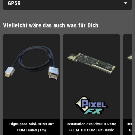
GPSR
Vielleicht wäre das auch was für Dich
HighSpeed Mini-HDMI auf
Installation des PixelFX Retro
Insta
HDMI Kabel (1m)
G.E.M. DC HDMI Kit (Basic
G.E