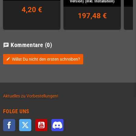
Version) (inkl. Installation)
4,20 €
197,48 €
Kommentare
(0)
chat
Willst Du nicht den ersten schreiben?
edit
Aktuelles zu Vorbestellungen!
FOLGE UNS
Facebook
Twitter
YouTube
Discord