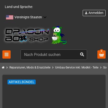
Land und Sprache:
Anmelden
person
Vereinigte Staaten
0
view_headline
search
chevron_right
chevron_right
chevron_right
Reparaturen, Mods & Ersatzteile
Umbau-Service inkl. Modkit - Teile
Son
ARTIKELBÜNDEL