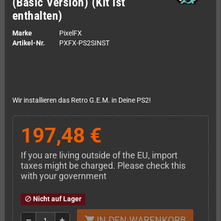
(Basic Version) (Kit ist
enthalten)
Marke
PixelFX
Artikel-Nr.
PXFX-PS2SINST
Wir installieren das Retro G.E.M. in Deine PS2!
197,48 €
If you are living outside of the EU, import
taxes might be charged. Please check this
with your government
Nicht auf Lager
block
IN DEN WARENKORB
shopping_cart
remove
add