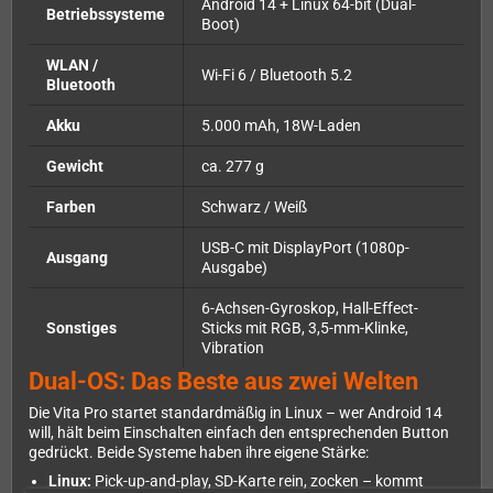
Android 14 + Linux 64-bit (Dual-
Betriebssysteme
Boot)
WLAN /
Wi-Fi 6 / Bluetooth 5.2
Bluetooth
Akku
5.000 mAh, 18W-Laden
Gewicht
ca. 277 g
Farben
Schwarz / Weiß
USB-C mit DisplayPort (1080p-
Ausgang
Ausgabe)
6-Achsen-Gyroskop, Hall-Effect-
Sonstiges
Sticks mit RGB, 3,5-mm-Klinke,
Vibration
Dual-OS: Das Beste aus zwei Welten
Die Vita Pro startet standardmäßig in Linux – wer Android 14
will, hält beim Einschalten einfach den entsprechenden Button
gedrückt. Beide Systeme haben ihre eigene Stärke:
Linux:
Pick-up-and-play, SD-Karte rein, zocken – kommt