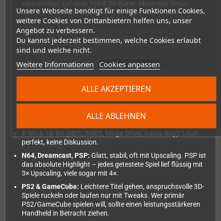
vorinstalliert auf einer 16GB SD-Karte. Minimaler Setup-
Unsere Webseite benötigt für einige Funktionen Cookies,
Aufwand. Ideal für klassische Emulation. Community-
weitere Cookies von Drittanbietern helfen uns, unser
Firmware wie
KNULLI
oder
ROCKNIX
sind von Tag 1
Angebot zu verbessern.
verfügbar und heben die Erfahrung nochmal an.
Du kannst jederzeit bestimmen, welche Cookies erlaubt
Android 14:
Volle Flexibilität – Emulator deiner Wahl
sind und welche nicht.
installieren, Frontends einrichten, sideloaden was das Herz
begehrt. Kein Google Play vorinstalliert, aber problemlos per
Weitere Informationen
Cookies anpassen
Sideload nachrüstbar. Community-Firmware
GammaOS
ist
ebenfalls erhältlich.
ALLE AKZEPTIEREN
Was läuft gut – und was nicht?
Hier wird ehrlich Tacheles geredet, denn das Gerät hat klare
ALLE ABLEHNEN
Stärken
und
eine bekannte Schwachstelle:
8-Bit & 16-Bit (NES, SNES, Mega Drive, Game Boy):
Läuft
perfekt, keine Diskussion.
N64, Dreamcast, PSP:
Glatt, stabil, oft mit Upscaling. PSP ist
das absolute Highlight – jedes getestete Spiel lief flüssig mit
3× Upscaling, viele sogar mit 4×.
PS2 & GameCube:
Leichtere Titel gehen, anspruchsvolle 3D-
Spiele ruckeln oder laufen nur mit Tweaks. Wer primär
PS2/GameCube spielen will, sollte einen leistungsstärkeren
Handheld in Betracht ziehen.