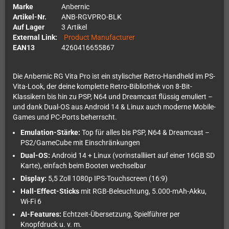
Marke
Anbernic
Artikel-Nr.
ANB-RGVPRO-BLK
Auf Lager
3 Artikel
External Link:
Product Manufacturer
EAN13
4260416655867
Die Anbernic RG Vita Pro ist ein stylischer Retro-Handheld im PS-
Vita-Look, der deine komplette Retro-Bibliothek von 8-Bit-
Klassikern bis hin zu PSP, N64 und Dreamcast flüssig emuliert –
und dank Dual-OS aus Android 14 & Linux auch moderne Mobile-
Games und PC-Ports beherrscht.
Emulation-Stärke:
Top für alles bis PSP, N64 & Dreamcast –
PS2/GameCube mit Einschränkungen
Dual-OS:
Android 14 + Linux (vorinstalliiert auf einer 16GB SD
Karte), einfach beim Booten wechselbar
Display:
5,5 Zoll 1080p IPS-Touchscreen (16:9)
Hall-Effect-Sticks
mit RGB-Beleuchtung, 5.000-mAh-Akku,
Wi-Fi 6
AI-Features:
Echtzeit-Übersetzung, Spielführer per
Knopfdruck u. v. m.