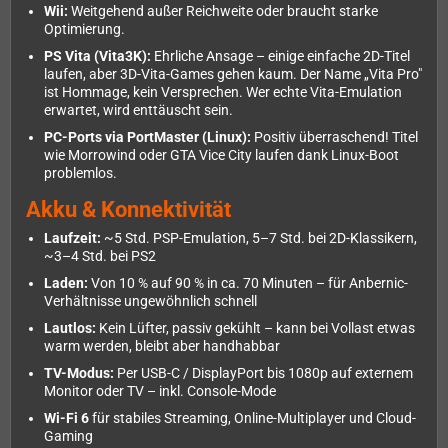
Wii:
Weitgehend außer Reichweite oder braucht starke
Optimierung.
PS Vita (Vita3K):
Ehrliche Ansage – einige einfache 2D-Titel
laufen, aber 3D-Vita-Games gehen kaum. Der Name „Vita Pro"
ist Hommage, kein Versprechen. Wer echte Vita-Emulation
erwartet, wird enttäuscht sein.
PC-Ports via PortMaster (Linux):
Positiv überraschend! Titel
wie Morrowind oder GTA Vice City laufen dank Linux-Boot
problemlos.
Akku & Konnektivität
Laufzeit:
~5 Std. PSP-Emulation, 5–7 Std. bei 2D-Klassikern,
~3–4 Std. bei PS2
Laden:
Von 10 % auf 90 % in ca. 70 Minuten – für Anbernic-
Verhältnisse ungewöhnlich schnell
Lautlos:
Kein Lüfter, passiv gekühlt – kann bei Vollast etwas
warm werden, bleibt aber handhabbar
TV-Modus:
Per USB-C / DisplayPort bis 1080p auf externem
Monitor oder TV – inkl. Console-Mode
Wi-Fi 6
für stabiles Streaming, Online-Multiplayer und Cloud-
Gaming