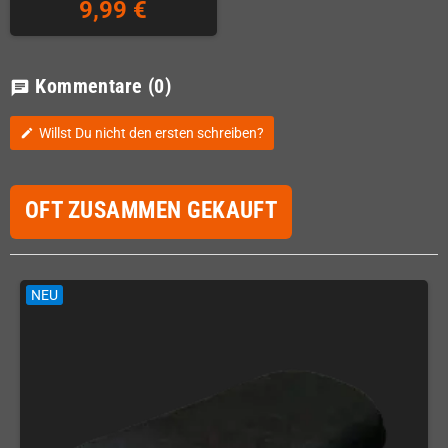
9,99 €
Kommentare
(0)
chat
Willst Du nicht den ersten schreiben?
edit
OFT ZUSAMMEN GEKAUFT
NEU