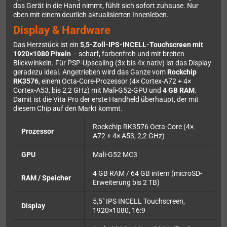
das Gerät in die Hand nimmt, fühlt sich sofort zuhause. Nur
eben mit einem deutlich aktualisierten Innenleben.
Display & Hardware
Das Herzstück ist ein
5,5-Zoll-IPS-INCELL-Touchscreen mit
1920×1080 Pixeln
– scharf, farbenfroh und mit breiten
Blickwinkeln. Für PSP-Upscaling (3x bis 4x nativ) ist das Display
geradezu ideal. Angetrieben wird das Ganze vom
Rockchip
RK3576
, einem Octa-Core-Prozessor (4× Cortex-A72 + 4×
Cortex-A53, bis 2,2 GHz) mit Mali-G52-GPU und
4 GB RAM
.
Damit ist die Vita Pro der erste Handheld überhaupt, der mit
diesem Chip auf den Markt kommt.
Rockchip RK3576 Octa-Core (4×
Prozessor
A72 + 4× A53, 2,2 GHz)
GPU
Mali-G52 MC3
4 GB RAM / 64 GB intern (microSD-
RAM / Speicher
Erweiterung bis 2 TB)
5,5" IPS INCELL Touchscreen,
Display
1920×1080, 16:9