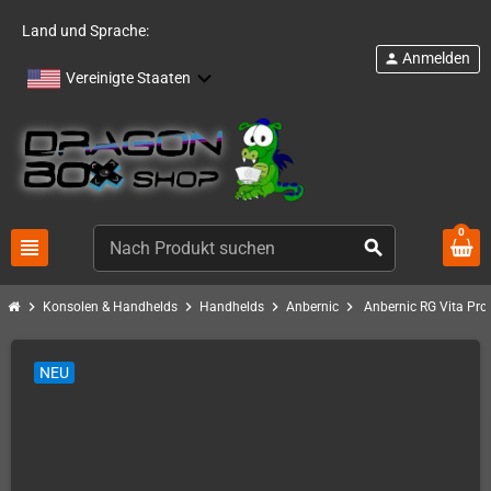
Land und Sprache:
Anmelden
person
Vereinigte Staaten
0
view_headline
search
chevron_right
chevron_right
chevron_right
chevron_right
Konsolen & Handhelds
Handhelds
Anbernic
Anbernic RG Vita Pro 
NEU