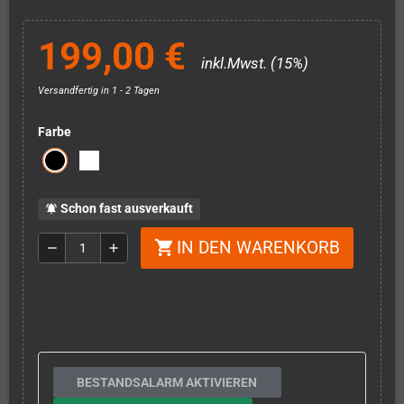
199,00 €
inkl.Mwst. (15%)
Versandfertig in 1 - 2 Tagen
Farbe
Schon fast ausverkauft
notifications_active
IN DEN WARENKORB
shopping_cart
remove
add
BESTANDSALARM AKTIVIEREN