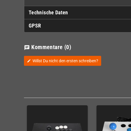
Technische Daten
GPSR
Kommentare
(0)
chat
Willst Du nicht den ersten schreiben?
edit