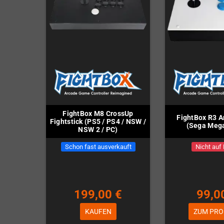
FightBox M8 CrossUp
FightBox R3 A
Fightstick (PS5 / PS4 / NSW /
(Sega Mega
NSW 2 / PC)
Schon fast ausverkauft
Nicht auf
199,00 €
99,0
KAUFEN
ZUM PRO