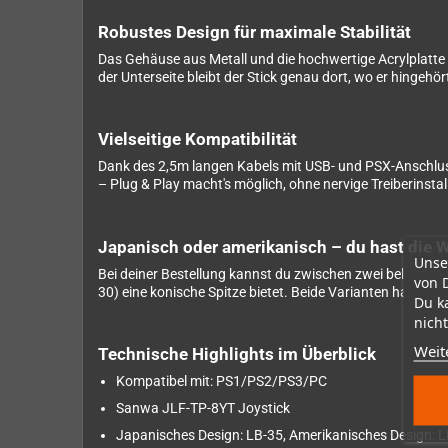
Robustes Design für maximale Stabilität
Das Gehäuse aus Metall und die hochwertige Acrylplatte
der Unterseite bleibt der Stick genau dort, wo er hingehö
Vielseitige Kompatibilität
Dank des 2,5m langen Kabels mit USB- und PSX-Anschluss
– Plug & Play macht's möglich, ohne nervige Treiberinstal
Japanisch oder amerikanisch – du hast die 
Unse
Bei deiner Bestellung kannst du zwischen zwei beliebte
von 
30) eine konische Spitze bietet. Beide Varianten haben ihr
Du k
nicht
Weit
Technische Highlights im Überblick
Kompatibel mit: PS1/PS2/PS3/PC
Sanwa JLF-TP-8YT Joystick
Japanisches Design: LB-35, Amerikanisches Design: 