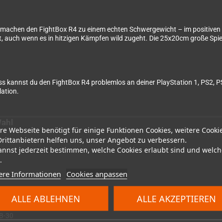
 machen den FightBox R4 zu einem echten Schwergewicht – im positiven S
rt, auch wenn es in hitzigen Kämpfen wild zugeht. Die 25x20cm große Spiel
 kannst du den FightBox R4 problemlos an deiner PlayStation 1, PS2, P
lation.
Wahl
re Webseite benötigt für einige Funktionen Cookies, weitere Cooki
n Designs wählen: Das japanische Layout (LB-35) kommt mit einer Kugelsp
Drittanbietern helfen uns, unser Angebot zu verbessern.
e treuen Fans – probier aus, was dir besser liegt!
annst jederzeit bestimmen, welche Cookies erlaubt sind und welch
.
ere Informationen
Cookies anpassen
ALLE ABLEHNEN
ALLE AKZEPTIEREN
LB-30