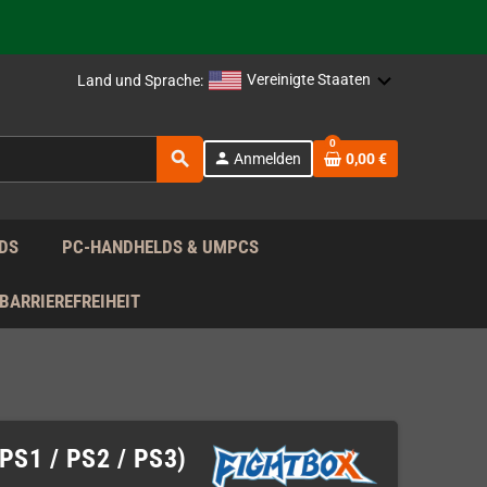
rag nach!
Vereinigte Staaten
Land und Sprache:
rag nach!
0
search
person
Anmelden
0,00 €
rag nach!
DS
PC-HANDHELDS & UMPCS
BARRIEREFREIHEIT
 PS1 / PS2 / PS3)