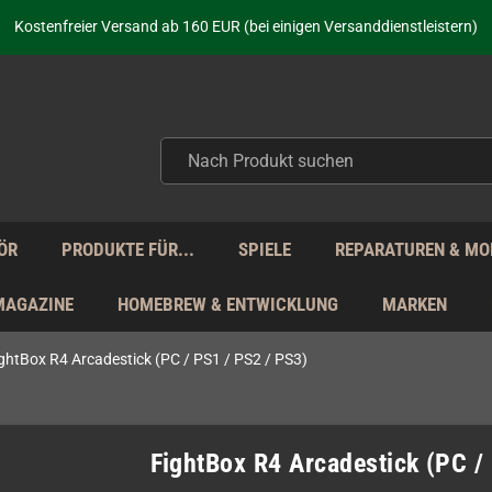
aufen nicht nur - wir KENNEN unsere Produkte. Du brauchst Hilfe? Dann f
Kostenfreier Versand ab 160 EUR (bei einigen Versanddienstleistern)
Seit über 20 Jahren Deine Anlaufstelle für neue Retro-Hardware!
Täglicher Versand Mo - Fr aus Deutschland - zollfrei innerhalb der EU!
aufen nicht nur - wir KENNEN unsere Produkte. Du brauchst Hilfe? Dann f
Kostenfreier Versand ab 160 EUR (bei einigen Versanddienstleistern)
Seit über 20 Jahren Deine Anlaufstelle für neue Retro-Hardware!
Täglicher Versand Mo - Fr aus Deutschland - zollfrei innerhalb der EU!
aufen nicht nur - wir KENNEN unsere Produkte. Du brauchst Hilfe? Dann f
ÖR
PRODUKTE FÜR...
SPIELE
REPARATUREN & MO
MAGAZINE
HOMEBREW & ENTWICKLUNG
MARKEN
ghtBox R4 Arcadestick (PC / PS1 / PS2 / PS3)
FightBox R4 Arcadestick (PC /