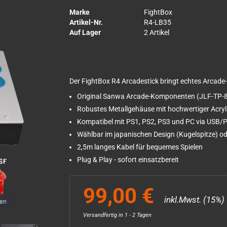
Marke
FightBox
Artikel-Nr.
R4-LB35
Auf Lager
2 Artikel
Der FightBox R4 Arcadestick bringt echtes Arcade-
Original Sanwa Arcade-Komponenten (JLF-TP-8
Robustes Metallgehäuse mit hochwertiger Acryl
Kompatibel mit PS1, PS2, PS3 und PC via USB/
Wählbar im japanischen Design (Kugelspitze) od
2,5m langes Kabel für bequemes Spielen
Plug & Play - sofort einsatzbereit
99,00 €
inkl.Mwst. (15%)
men
Versandfertig in 1 - 2 Tagen