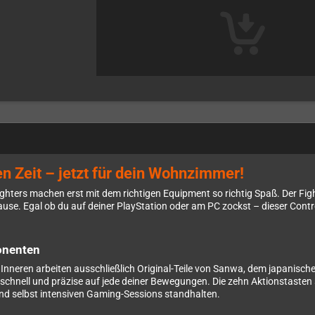
en Zeit – jetzt für dein Wohnzimmer!
ighters machen erst mit dem richtigen Equipment so richtig Spaß. Der Fig
se. Egal ob du auf deiner PlayStation oder am PC zockst – dieser Contro
onenten
nneren arbeiten ausschließlich Original-Teile von Sanwa, dem japanisch
tzschnell und präzise auf jede deiner Bewegungen. Die zehn Aktionstaste
 und selbst intensiven Gaming-Sessions standhalten.