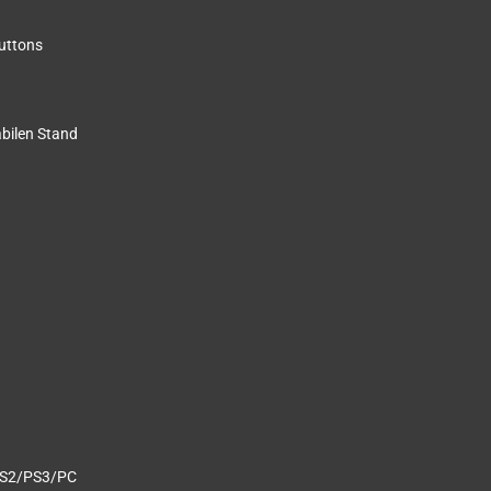
uttons
abilen Stand
 PS2/PS3/PC