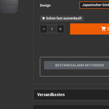
Japanischer Stic
Design
Schon fast ausverkauft
notifications_active
shopping_cart
remove
add
BESTANDSALARM AKTIVIEREN
Versandkosten