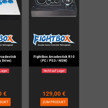
rcadestick
FightBox Arcadestick R10
 Drive)
(PC / PS3 / NSW)
 Lager
Nicht auf Lager
0 €
129,00 €
DUKT
ZUM PRODUKT