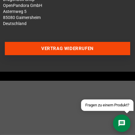
OpenPandora GmbH
Asternweg 5
85080 Gaimersheim
Deutschland
Über WhatsApp schreiben
VERTRAG WIDERRUFEN
Über Telegram schreiben
Discord Server beitreten
Facebook Messenger
Schick uns eine eMail
Fragen zu einem Produkt?