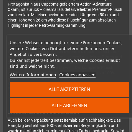
Protagonistin aus Capcoms gefeiertem Action-Adventure
Okami, ist zurück – diesmal als detailverliebter Premium-Plüsch
von itemlab. Mit einer beeindruckenden Länge von 50 cm und
einer Höhe von 26 cm wird diese Plüschfigur zum absoluten
Highlight in jeder Retro-Gaming-Sammlung.
Unsere Webseite benötigt für einige Funktionen Cookies,
Nachhaltige Qualität trifft Gaming-Nostalgie
weitere Cookies von Drittanbietern helfen uns, unser
Was diesen Amaterasu-Plüsch besonders macht, ist nicht nur
Angebot zu verbessern.
die authentische Gestaltung mit liebevoll gestickten Pfoten und
Du kannst jederzeit bestimmen, welche Cookies erlaubt
dem charakteristischen abnehmbaren Reflektor – es ist auch
sind und welche nicht.
das Engagement für unsere Umwelt. Der komplette Plüsch
wurde aus recyceltem Polyester hergestellt und ist zu 100%
Weitere Informationen
Cookies anpassen
klimaneutral zertifiziert. Alle entstandenen
Kohlenstoffemissionen wurden durch das internationale Projekt
ALLE AKZEPTIEREN
Plastic Bank kompensiert, das gleichzeitig Plastikmüll aus den
Ozeanen entfernt.
ALLE ABLEHNEN
Umweltfreundlich bis ins Detail
Auch bei der Verpackung setzt itemlab auf Nachhaltigkeit: Das
Hangtag besteht aus FSC-zertifiziertem Recyclingkarton und
wurde mit pflanzlichen, mineralölfreien Farben bedruckt. So wird