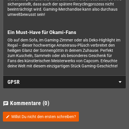
sichergestellt, dass auch der spätere Recyclingprozess nicht
beeinträchtigt wird. Gaming-Merchandise kann also durchaus
umweltbewusst sein!
Ein Must-Have für Okami-Fans
Ob auf dem Sofa, im Gaming-Zimmer oder als Deko-Highlight im
Regal – dieser hochwertige Amaterasu-Plüsch verbreitet den
heiligen Glanz der Sonnengöttin in deinem Zuhause. Perfekt
zum Kuscheln, Sammeln oder als besonderes Geschenk für
Fans des künstlerischen Meisterwerks von Capcom. Erleuchte
deine Welt mit diesem einzigartigen Stück Gaming-Geschichte!
GPSR
Kommentare
(0)
chat
Willst Du nicht den ersten schreiben?
edit