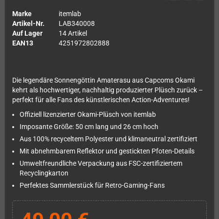
Marke
itemlab
Artikel-Nr.
LAB340008
Auf Lager
14 Artikel
EAN13
4251972802888
Die legendäre Sonnengöttin Amaterasu aus Capcoms Okami
kehrt als hochwertiger, nachhaltig produzierter Plüsch zurück –
perfekt für alle Fans des künstlerischen Action-Adventures!
Offiziell lizenzierter Okami-Plüsch von itemlab
Imposante Größe: 50 cm lang und 26 cm hoch
Aus 100% recyceltem Polyester und klimaneutral zertifiziert
Mit abnehmbarem Reflektor und gestickten Pfoten-Details
Umweltfreundliche Verpackung aus FSC-zertifiziertem
Recyclingkarton
Perfektes Sammlerstück für Retro-Gaming-Fans