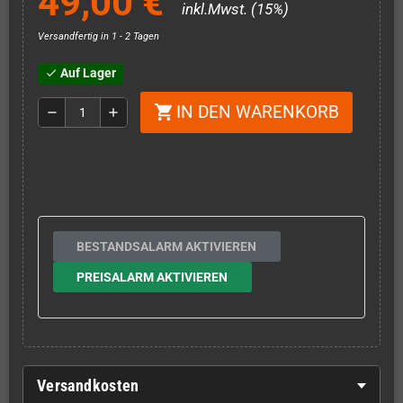
49,00 €
inkl.Mwst. (15%)
Versandfertig in 1 - 2 Tagen
Auf Lager
check
IN DEN WARENKORB
shopping_cart
remove
add
BESTANDSALARM AKTIVIEREN
PREISALARM AKTIVIEREN
Versandkosten