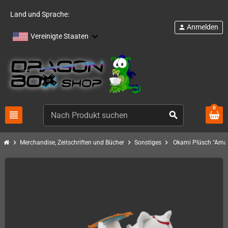
Land und Sprache:
Anmelden
person
Vereinigte Staaten
0
view_headline
search
chevron_right
chevron_right
chevron_right
Merchandise, Zeitschriften und Bücher
Sonstiges
Okami Plüsch "Ama