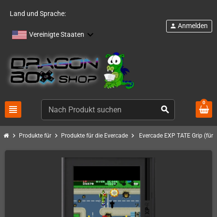
Land und Sprache:
Anmelden
person
Vereinigte Staaten
0
view_headline
search
chevron_right
chevron_right
chevron_right
Produkte für
Produkte für die Evercade
Evercade EXP TATE Grip (für