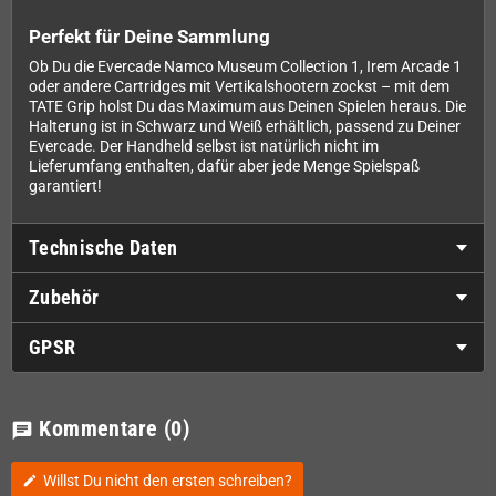
Perfekt für Deine Sammlung
Ob Du die Evercade Namco Museum Collection 1, Irem Arcade 1
oder andere Cartridges mit Vertikalshootern zockst – mit dem
TATE Grip holst Du das Maximum aus Deinen Spielen heraus. Die
Halterung ist in Schwarz und Weiß erhältlich, passend zu Deiner
Evercade. Der Handheld selbst ist natürlich nicht im
Lieferumfang enthalten, dafür aber jede Menge Spielspaß
garantiert!
Technische Daten
Zubehör
GPSR
Kommentare
(0)
chat
Willst Du nicht den ersten schreiben?
edit