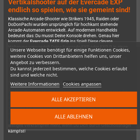
Vertikalshooter auf der Evercade EXP
endlich so spielen, wie sie gemeint sind!
Klassische Arcade-Shooter wie Strikers 1945, Raiden oder
DoDonPachi wurden ursprünglich für hochkant stehende
Arcade-Automaten entwickelt. Auf modernen Handhelds
bedeutet das: Du musst Deine Konsole drehen. Genau hier
kommt der
Evercade TATE Grip
ins Spiel! Diese clevere
Halterung verwandelt Deine Evercade EXP oder EXP-R in einen
Unsere Webseite benötigt für einige Funktionen Cookies,
ergonomischen Controller mit zwei komfortablen Griffen,
weitere Cookies von Drittanbietern helfen uns, unser
sodass Du TATE-Spiele endlich so genießen kannst, wie es sich
Angebot zu verbessern.
gehört.
Du kannst jederzeit bestimmen, welche Cookies erlaubt
sind und welche nicht.
Einfach einsetzen und loszocken
Weitere Informationen
Cookies anpassen
Die Handhabung könnte nicht simpler sein: Evercade EXP oder
EXP-R in den TATE Grip einsetzen, und schon hast Du zwei
ALLE AKZEPTIEREN
perfekt geformte Handgriffe, die auch bei längeren Gaming-
Sessions für entspanntes Spielen sorgen. Die controllerförmige
Halterung mit ihren zwei stabilen Stützen gibt Deinem Handheld
ALLE ABLEHNEN
sicheren Halt und liegt dabei angenehm in der Hand. Kein
lästiges Verkrampfen mehr, wenn Du Dich durch Geschosshagel
kämpfst!