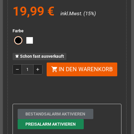
19,99 €
inkl.Mwst. (15%)
Farbe
Schon fast ausverkauft
notifications_active
IN DEN WARENKORB
shopping_cart
remove
add
BESTANDSALARM AKTIVIEREN
PREISALARM AKTIVIEREN