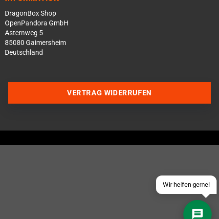
DragonBox Shop
OpenPandora GmbH
Asternweg 5
85080 Gaimersheim
Deutschland
Über WhatsApp schreiben
VERTRAG WIDERRUFEN
Über Telegram schreiben
Discord Server beitreten
Facebook Messenger
Schick uns eine eMail
Wir helfen gerne!