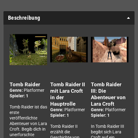
Beschreibung
Tomb Raider
Tomb Raider II
Tomb Raider
Genre:
Platformer
mit Lara Croft
III: Die
Spieler: 1
in der
Abenteuer von
Hauptrolle
Lara Croft
Tomb Raider ist das
Genre:
Platformer
Genre:
Platformer
erste
Spieler: 1
Spieler: 1
veröffentlichte
Abenteuer von Lara
Tomb Raider II
In Tomb Raider III
Croft. Begib dich in
erzählt die
begibt sich Lara
unerforschte
Geschichte von
Croft auf ein