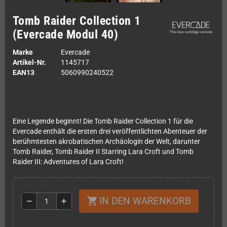
Tomb Raider Collection 1
(Evercade Modul 40)
Marke
Evercade
Artikel-Nr.
1145717
EAN13
5060990240522
Eine Legende beginnt! Die Tomb Raider Collection 1 für die
Evercade enthält die ersten drei veröffentlichten Abenteuer der
berühmtesten akrobatischen Archäologin der Welt, darunter
Tomb Raider, Tomb Raider II Starring Lara Croft und Tomb
Raider III: Adventures of Lara Croft!
IN DEN WARENKORB
shopping_cart
remove
add