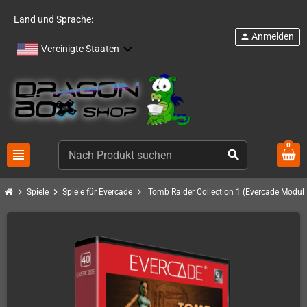
Land und Sprache:
Anmelden
person
Vereinigte Staaten
0
view_headline
search
chevron_right
chevron_right
chevron_right
Spiele
Spiele für Evercade
Tomb Raider Collection 1 (Evercade Modul