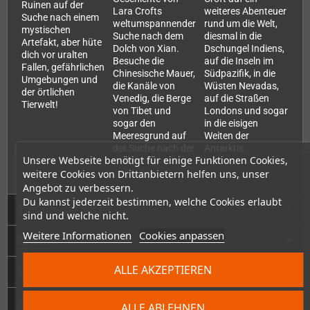
Ruinen auf der
Lara Crofts
weiteres Abenteuer
Suche nach einem
weltumspannender
rund um die Welt,
mystischen
Suche nach dem
diesmal in die
Artefakt, aber hüte
Dolch von Xian.
Dschungel Indiens,
dich vor uralten
Besuche die
auf die Inseln im
Fallen, gefährlichen
Chinesische Mauer,
Südpazifik, in die
Umgebungen und
die Kanäle von
Wüsten Nevadas,
der örtlichen
Venedig, die Berge
auf die Straßen
Tierwelt!
von Tibet und
Londons und sogar
sogar den
in die eisigen
Meeresgrund auf
Weiten der
der Suche nach der
Antarktis.
Unsere Webseite benötigt für einige Funktionen Cookies,
Wahrheit hinter der
Legende.
weitere Cookies von Drittanbietern helfen uns, unser
Angebot zu verbessern.
Du kannst jederzeit bestimmen, welche Cookies erlaubt
Technische Daten
sind und welche nicht.
Weitere Informationen
Cookies anpassen
Zubehör
ALLE AKZEPTIEREN
Videos
GPSR
ALLE ABLEHNEN