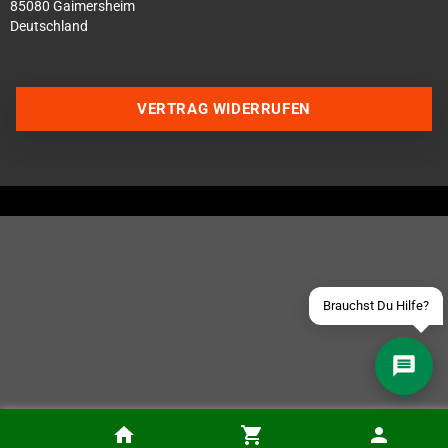
85080 Gaimersheim
Deutschland
VERTRAG WIDERRUFEN
Über WhatsApp schreiben
Über Telegram schreiben
Discord Server beitreten
Facebook Messenger
Schick uns eine eMail
Brauchst Du Hilfe?
Amiga Future Ausgabe 181, inkl. Cover-CD (Deutsch / Englisch)