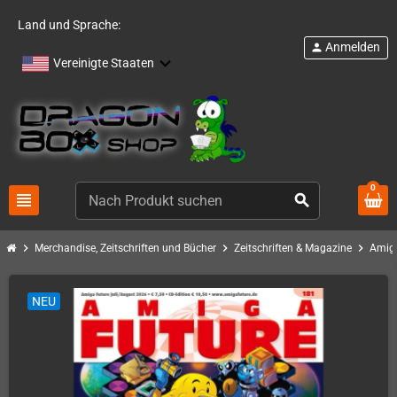
Land und Sprache:
Anmelden
person
Vereinigte Staaten
0
view_headline
search
chevron_right
chevron_right
chevron_right
Merchandise, Zeitschriften und Bücher
Zeitschriften & Magazine
Amiga
NEU