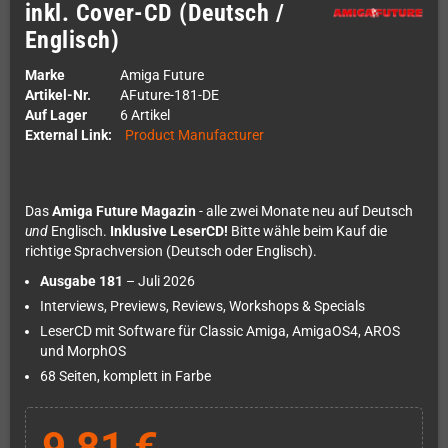
inkl. Cover-CD (Deutsch /
Englisch)
Marke
Amiga Future
Artikel-Nr.
AFuture-181-DE
Auf Lager
6 Artikel
External Link:
Product Manufacturer
Das
Amiga Future Magazin
- alle zwei Monate neu auf Deutsch
und
Englisch.
Inklusive LeserCD!
Bitte wähle beim Kauf die
richtige Sprachversion (Deutsch oder Englisch).
Ausgabe 181
– Juli 2026
Interviews, Previews, Reviews, Workshops & Specials
LeserCD mit Software für Classic Amiga, AmigaOS4, AROS
und MorphOS
68 Seiten, komplett in Farbe
9,81 €