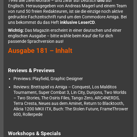
1998 alle zwei Monate – und zwar auf Deutsch
und
auf
Englisch. Herausgegeben von Andreas Magerl und einem Team
von rund 50 freien Redakteuren, ist sie die einzige noch aktive
gedruckte Fachzeitschrift rund um den Commodore Amiga. Bei
uns bekommst du das Heft
inklusive LeserCD
.
Wichtig:
Das Magazin erscheint in einer deutschen und einer
englischen Ausgabe – bitte wähle beim Kauf die für dich
passende Sprachversion aus!
Ausgabe 181 – Inhalt
Reviews & Previews
Previews: Playfield, Graphic Designer
Reviews: Brettspiel vs Amiga – Conquest, Los Malditos
Tournament, Super Combat 3, Lin City, Dunjons, Two Worlds
– Two Stories, The Osiris Files, Tango Zero, ARC4NERDS,
Terra Cresta, Neues aus dem Aminet, Return to Blacktooth,
Alicia 1200 MKII ITX, Buch: The Stolen Future, FrameThrower
600, Rollerpede
Workshops & Specials