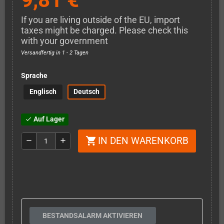
If you are living outside of the EU, import
taxes might be charged. Please check this
with your government
Versandfertig in 1 - 2 Tagen
Sprache
Englisch
Deutsch
Auf Lager
check
IN DEN WARENKORB
shopping_cart
remove
add
BESTANDSALARM AKTIVIEREN