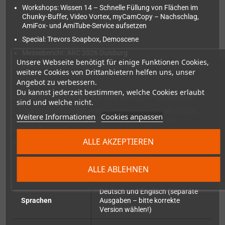
Workshops: Wissen 14 – Schnelle Füllung von Flächen im
Chunky-Buffer, Video Vortex, myCamCopy – Nachschlag,
AmiFox- und AmiTube-Service aufsetzen
Special: Trevors Soapbox, Demoscene
Messebericht: ARC 2026 Duisburg
Unsere Webseite benötigt für einige Funktionen Cookies,
Interview: Axel Friedrich (Kaboomania)
weitere Cookies von Drittanbietern helfen uns, unser
Angebot zu verbessern.
Du kannst jederzeit bestimmen, welche Cookies erlaubt
LeserCD – Software für alle Amiga-Plattformen
sind und welche nicht.
Die beiliegende LeserCD enthält Software für Classic Amiga,
Weitere Informationen
Cookies anpassen
AmigaOS 4, AROS und MorphOS. Klicke unten für die
vollständige Liste.
ALLE AKZEPTIEREN
LeserCD-Inhalt einblenden
Das Magazin auf einen Blick
ALLE ABLEHNEN
Erscheinungsweise
alle 2 Monate
Deutsch und Englisch (separate
Sprachen
Ausgaben – bitte korrekte
Version wählen!)