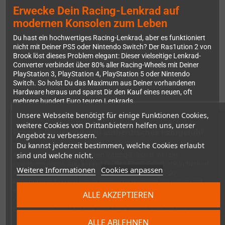
Erwecke Dein Racing-Lenkrad auf
modernen Konsolen zum Leben
Du hast ein hochwertiges Racing-Lenkrad, aber es funktioniert
nicht mit Deiner PS5 oder Nintendo Switch? Der Ras1ution 2 von
Brook löst dieses Problem elegant: Dieser vielseitige Lenkrad-
Converter verbindet über 80% aller Racing-Wheels mit Deiner
PlayStation 3, PlayStation 4, PlayStation 5 oder Nintendo
Switch. So holst Du das Maximum aus Deiner vorhandenen
Hardware heraus und sparst Dir den Kauf eines neuen, oft
mehrere hundert Euro teuren Lenkrads.
Unsere Webseite benötigt für einige Funktionen Cookies,
weitere Cookies von Drittanbietern helfen uns, unser
Präzise Steuerung und authentisches Fahrgefühl
Angebot zu verbessern.
Du kannst jederzeit bestimmen, welche Cookies erlaubt
Der Ras1ution 2 bietet Dir nicht nur Kompatibilität, sondern
sind und welche nicht.
auch volle Kontrolle über Dein Racing-Erlebnis. Mit der
exklusiven Brook-App kannst Du das Force-Feedback individuell
Weitere Informationen
Cookies anpassen
anpassen und den Lenkbereich präzise einstellen. So
konfigurierst Du Dein Setup genau nach Deinen Vorlieben und
erreichst maximale Immersion in Deinen Lieblings-Rennspielen.
ALLE AKZEPTIEREN
Ob Simulation oder Arcade-Racer – mit den richtigen
Einstellungen holst Du das Beste aus jedem Spiel heraus.
ALLE ABLEHNEN