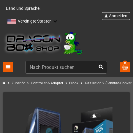
Land und Sprache:
Anmelden
person
Vereinigte Staaten
0
view_headline
search
chevron_right
chevron_right
chevron_right
chevron_right
Zubehör
Controller & Adapter
Brook
Ras1ution 2 (Lenkrad-Convert