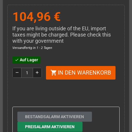
104,96 €
If you are living outside of the EU, import
taxes might be charged. Please check this
with your government
Versandfertig in 1 - 2 Tagen
Auf Lager
check
IN DEN WARENKORB
shopping_cart
remove
add
BESTANDSALARM AKTIVIEREN
PREISALARM AKTIVIEREN