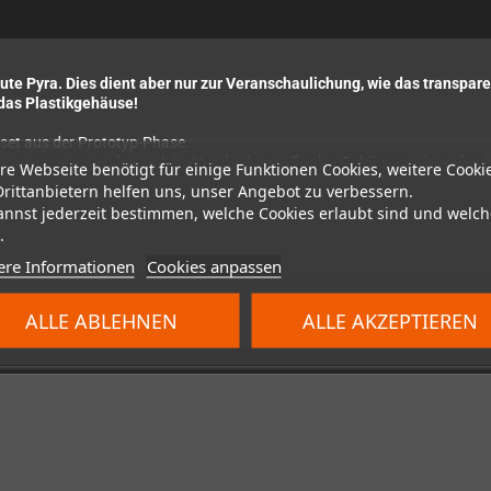
e Pyra. Dies dient aber nur zur Veranschaulichung, wie das transpar
 das Plastikgehäuse!
eset aus der Prototyp-Phase.
timiert, ansonsten hat sich im Vergleich zum finalen Gehäuse nicht viel 
re Webseite benötigt für einige Funktionen Cookies, weitere Cooki
Drittanbietern helfen uns, unser Angebot zu verbessern.
k-Fehler (Farbveränderungen, etc.)
annst jederzeit bestimmen, welche Cookies erlaubt sind und welch
.
e das Gehäuse in ihre Vitrine stellen wollen.
ere Informationen
Cookies anpassen
ALLE ABLEHNEN
ALLE AKZEPTIEREN