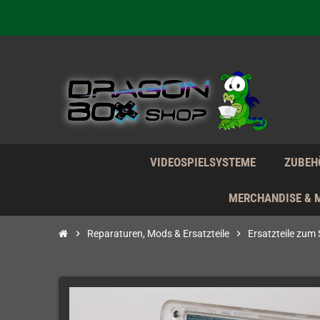
Wir verk
Wir verk
Wir verk
VIDEOSPIELSYSTEME
ZUBEH
MERCHANDISE & 
chevron_right
Reparaturen, Mods & Ersatzteile
chevron_right
Ersatzteile zum 