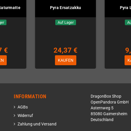
taturmatte
Pyra Ersatzakku
Pyra 
ger
Auf Lager
Au
7 €
24,37 €
9
EN
KAUFEN
K
INFORMATION
DragonBox Shop
OpenPandora GmbH
AGBs
Asternweg 5
85080 Gaimersheim
Widerruf
Deutschland
Zahlung und Versand