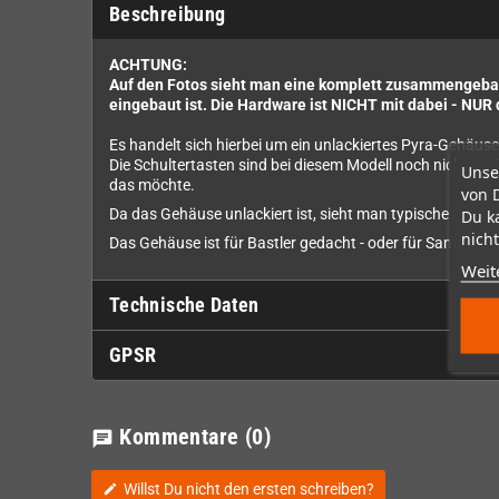
Beschreibung
ACHTUNG:
Auf den Fotos sieht man eine komplett zusammengebaut
eingebaut ist. Die Hardware ist NICHT mit dabei - NUR
Es handelt sich hierbei um ein unlackiertes Pyra-Gehäus
Die Schultertasten sind bei diesem Modell noch nicht op
Unse
das möchte.
von 
Da das Gehäuse unlackiert ist, sieht man typische Plasti
Du k
nicht
Das Gehäuse ist für Bastler gedacht - oder für Sammler, di
Weit
Technische Daten
GPSR
Kommentare
(0)
chat
Willst Du nicht den ersten schreiben?
edit