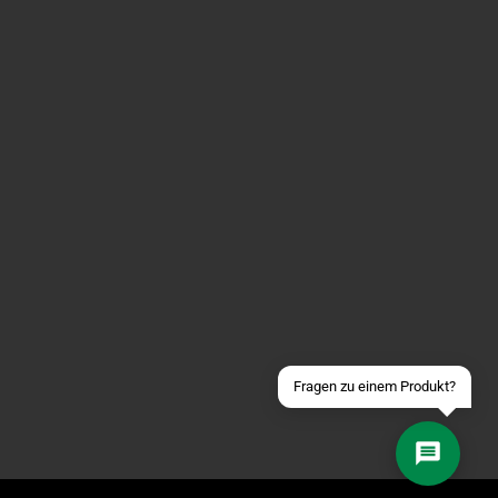
Über WhatsApp schreiben
Über Telegram schreiben
Discord Server beitreten
Facebook Messenger
Schick uns eine eMail
Fragen zu einem Produkt?