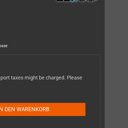
hase
 import taxes might be charged. Please
IN DEN WARENKORB