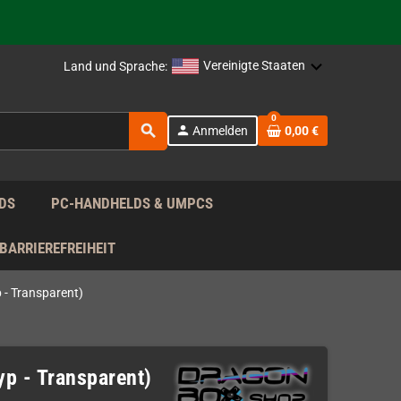
rag nach!
Vereinigte Staaten
Land und Sprache:
rag nach!
0
search
person
Anmelden
0,00 €
rag nach!
DS
PC-HANDHELDS & UMPCS
BARRIEREFREIHEIT
 - Transparent)
yp - Transparent)