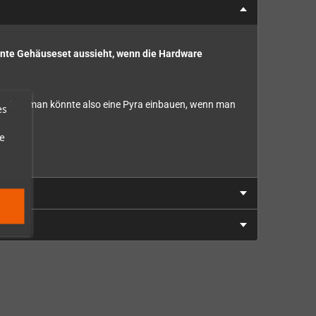
ente Gehäuseset aussieht, wenn die Hardware
geändert, man könnte also eine Pyra einbauen, wenn man
es
e