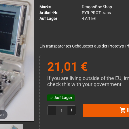
Marke
DragonBox Shop
Artikel-Nr.
PYR-PROT-trans
Auf Lager
4 Artikel
Ein transparentes Gehäuseset aus der Prototyp-P
21,01 €
If you are living outside of the EU,
check this with your government
Auf Lager
check
shopping_cart
remove
add
men