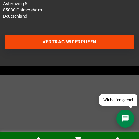
Asternweg 5
85080 Gaimersheim
Deutschland
Über WhatsApp schreiben
VERTRAG WIDERRUFEN
Über Telegram schreiben
Discord Server beitreten
Facebook Messenger
Schick uns eine eMail
Wir helfen gerne!