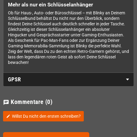
Mehr als nur ein Schlüsselanhänger
Ob für Haus-, Auto- oder Büroschlüssel – mit Blinky an Deinem
Schlüsselbund behältst Du nicht nur den Überblick, sondern
findest Deine Schlüssel auch deutlich schneller in jeder Tasche.
Gleichzeitig ist dieser Schlüsselanhänger ein absoluter
Hingucker und Gesprächsstarter unter Gaming-Enthusiasten.
Als Geschenk für Pac-Man-Fans oder zur Ergänzung Deiner
Gaming-Memorabilia-Sammlung ist Blinky die perfekte Wahl.
Zeig der Welt, dass Du zu den echten Retro-Gamern gehörst, und
lass den legendären roten Geist ab sofort Deine Schlüssel
bewachen!
GPSR
Kommentare
(0)
chat
Willst Du nicht den ersten schreiben?
edit