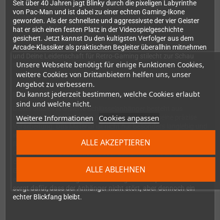
Seit über 40 Jahren jagt Blinky durch die pixeligen Labyrinthe
von Pac-Man und ist dabei zu einer echten Gaming-Ikone
geworden. Als der schnellste und aggressivste der vier Geister
hat er sich einen festen Platz in der Videospielgeschichte
gesichert. Jetzt kannst Du den kultigsten Verfolger aus dem
Arcade-Klassiker als praktischen Begleiter überallhin mitnehmen
und Deine Leidenschaft für Retro-Gaming stilecht zur Schau
Unsere Webseite benötigt für einige Funktionen Cookies,
stellen.
weitere Cookies von Drittanbietern helfen uns, unser
Angebot zu verbessern.
Du kannst jederzeit bestimmen, welche Cookies erlaubt
Hochwertige Qualität trifft auf ikonisches Design
sind und welche nicht.
Dieser offiziell lizensierte Schlüsselanhänger besteht aus
Weitere Informationen
Cookies anpassen
hochwertigem Weich-PVC und überzeugt durch seine präzise
Verarbeitung. Das Material ist nicht nur besonders langlebig und
widerstandsfähig gegenüber alltäglichem Gebrauch, sondern
ALLE AKZEPTIEREN
fühlt sich auch angenehm an und schont empfindliche
Oberflächen in Deiner Tasche oder Deinem Rucksack. Die
charakteristische leuchtend rote Farbe und die typischen großen
ALLE ABLEHNEN
Geister-Augen machen Blinky sofort erkennbar und bringen
echtes Arcade-Feeling in Deinen Alltag. Die kompakte Größe
sorgt dafür, dass der Anhänger nicht stört, aber dennoch ein
echter Blickfang bleibt.