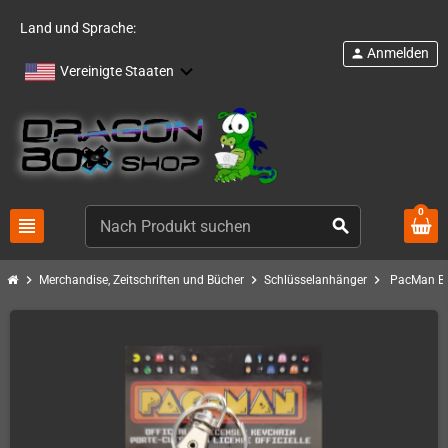
Land und Sprache:
Anmelden
person
Vereinigte Staaten
0
view_headline
search
chevron_right
chevron_right
chevron_right
Merchandise, Zeitschriften und Bücher
Schlüsselanhänger
PacMan Bl