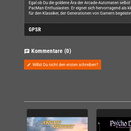
Egal ob Du die goldene Ära der Arcade-Automaten selbst e
PacMan-Enthusiasten. Er eignet sich hervorragend als k
für den Klassiker, der Generationen von Gamern begeister
GPSR
Kommentare
(0)
chat
Willst Du nicht den ersten schreiben?
edit