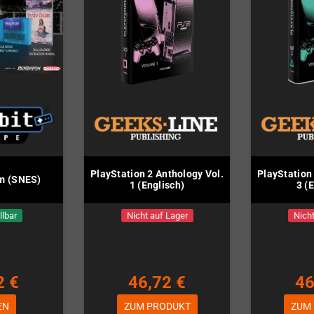
PlayStation 2 Anthology Vol.
PlayStation
m (SNES)
1 (Englisch)
3 (
llbar
Nicht auf Lager
Nicht
2 €
46,72 €
46
EN
ZUM PRODUKT
ZUM