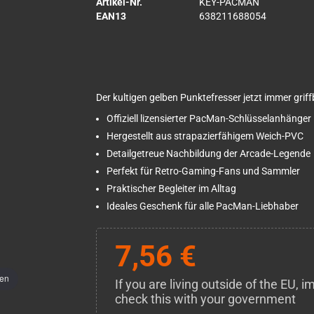
Artikel-Nr.
KEY-PACMAN
EAN13
638211688054
Der kultigen gelben Punktefresser jetzt immer grif
Offiziell lizensierter PacMan-Schlüsselanhänger
Hergestellt aus strapazierfähigem Weich-PVC
Detailgetreue Nachbildung der Arcade-Legende
Perfekt für Retro-Gaming-Fans und Sammler
Praktischer Begleiter im Alltag
Ideales Geschenk für alle PacMan-Liebhaber
7,56 €
men
If you are living outside of the EU,
check this with your government