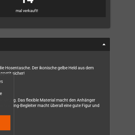
mal verkauft!
 die Hosentasche. Der ikonische gelbe Held aus dem
ppetit sicher!
es
e
taltung. Das flexible Material macht den Anhänger
e Gaming-Begleiter macht überall eine gute Figur und