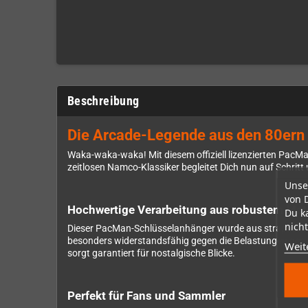
Beschreibung
Die Arcade-Legende aus den 80ern 
Waka-waka-waka! Mit diesem offiziell lizenzierten PacMa
zeitlosen Namco-Klassiker begleitet Dich nun auf Schritt u
Unse
von 
Hochwertige Verarbeitung aus robustem Mate
Du k
nicht
Dieser PacMan-Schlüsselanhänger wurde aus strapazierfä
besonders widerstandsfähig gegen die Belastungen des A
Weit
sorgt garantiert für nostalgische Blicke.
Perfekt für Fans und Sammler