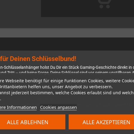
für Deinen Schlüsselbund!
n-Schlüsselanhänger holst Du Dir ein Stück Gaming-Geschichte direkt in
nd Tritt – und keine Sorge, Deine Schlüssel sind vor seinem unstillbaren A
re Webseite benötigt für einige Funktionen Cookies, weitere Cooki
Drittanbietern helfen uns, unser Angebot zu verbessern.
rial
annst jederzeit bestimmen, welche Cookies erlaubt sind und welch
.
higem Weich-PVC gefertigt und überzeugt durch seine detailgetreue Ges
lltags. Ob am Autoschlüssel, Hausschlüssel oder Rucksack – dieser klein
ere Informationen
Cookies anpassen
ALLE ABLEHNEN
ALLE AKZEPTIEREN