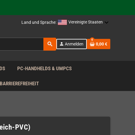
rag nach!
Vereinigte Staaten
Land und Sprache:
rag nach!
0
search
person
Anmelden
0,00 €
rag nach!
DS
PC-HANDHELDS & UMPCS
BARRIEREFREIHEIT
eich-PVC)