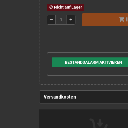
Nicht auf Lager
block
shopping_cart
remove
add
BESTANDSALARM AKTIVIEREN
Versandkosten