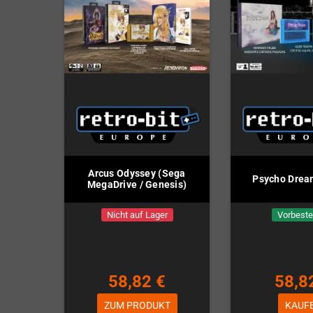
Arcus Odyssey (Sega
Psycho Drea
MegaDrive / Genesis)
Nicht auf Lager
Vorbeste
58,82 €
58,8
ZUM PRODUKT
KAUF