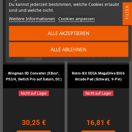
Du kannst jederzeit bestimmen, welche Cookies erlaubt
R
sind und welche nicht.
Weitere Informationen
Cookies anpassen
F
I
L
T
E
ALLE AKZEPTIEREN
ALLE ABLEHNEN
Wingman SD Converter (XBox*,
Retro-Bit SEGA MegaDrive BIG6
PS3/4, Switch Pro auf Saturn, DC)
Arcade Pad (Schwarz, 9-Pin)
Nicht auf Lager
Nicht auf Lager
30,25 €
16,81 €