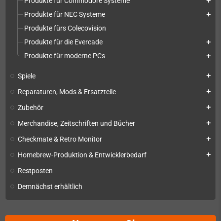
Produkte für Commodore Systeme
add
Produkte für NEC Systeme
add
Produkte fürs Colecovision
Produkte für die Evercade
add
Produkte für moderne PCs
add
Spiele
add
Reparaturen, Mods & Ersatzteile
add
Zubehör
add
Merchandise, Zeitschriften und Bücher
add
Checkmate & Retro Monitor
add
Homebrew-Produktion & Entwicklerbedarf
add
Restposten
Demnächst erhältlich