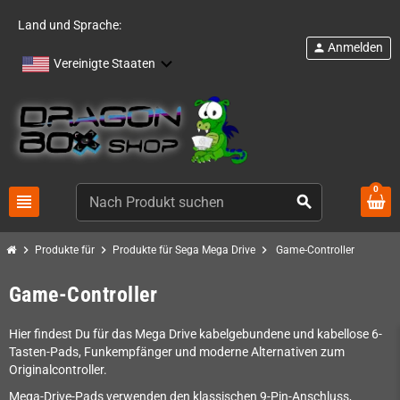
Land und Sprache:
Anmelden
person
Vereinigte Staaten
0
view_headline
search
chevron_right
chevron_right
chevron_right
Produkte für
Produkte für Sega Mega Drive
Game-Controller
Game-Controller
Hier findest Du für das Mega Drive kabelgebundene und kabellose 6-
Tasten-Pads, Funkempfänger und moderne Alternativen zum
Originalcontroller.
Mega-Drive-Pads verwenden den klassischen 9-Pin-Anschluss,