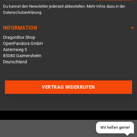
Du kannst den Newsletter jederzeit abbestellen. Mehr Infos dazu in der
Datenschutzerklärung
INFORMATION
DragonBox Shop
OpenPandora GmbH
Asternweg 5
85080 Gaimersheim
Deutschland
Über WhatsApp schreiben
Über Telegram schreiben
VERTRAG WIDERRUFEN
Discord Server beitreten
Facebook Messenger
Schick uns eine eMail
Wir helfen gerne!