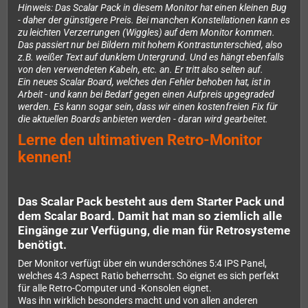
Hinweis: Das Scalar Pack in diesem Monitor hat einen kleinen Bug
- daher der günstigere Preis. Bei manchen Konstellationen kann es
zu leichten Verzerrungen (Wiggles) auf dem Monitor kommen.
Das passiert nur bei Bildern mit hohem Kontrastunterschied, also
z.B. weißer Text auf dunklem Untergrund. Und es hängt ebenfalls
von den verwendeten Kabeln, etc. an. Er tritt also selten auf.
Ein neues Scalar Board, welches den Fehler behoben hat, ist in
Arbeit - und kann bei Bedarf gegen einen Aufpreis upgegraded
werden. Es kann sogar sein, dass wir einen kostenfreien Fix für
die aktuellen Boards anbieten werden - daran wird gearbeitet.
Lerne den ultimativen Retro-Monitor
kennen!
Das Scalar Pack besteht aus dem Starter Pack und
dem Scalar Board. Damit hat man so ziemlich alle
Eingänge zur Verfügung, die man für Retrosysteme
benötigt.
Der Monitor verfügt über ein wunderschönes 5:4 IPS Panel,
welches 4:3 Aspect Ratio beherrscht. So eignet es sich perfekt
für alle Retro-Computer und -Konsolen eignet.
Was ihn wirklich besonders macht und von allen anderen