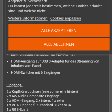
Angebot zu verbessern.
4" Stereo-Lautsprecher
Du kannst jederzeit bestimmen, welche Cookies erlaubt
Netzgerät
sind und welche nicht.
XRI-Backplane
Weitere Informationen
Cookies anpassen
Slot 0 Controller-Karte
ALLE AKZEPTIEREN
IPS-Qualitätspanel
Fernbedienung-Ersatz-Frontpanels
OLED-Frontpanel mit Jog-Dial (wird derzeit von der Scalar-
ALLE ABLEHNEN
Erweiterung unterstützt)
Elektronisches Handbuch im PDF-Format
HDMI-Ausgang auf USB 3-Adapter für das Streaming von
Inhalten vom Panel
HDMI-Switcher mit 6 Eingängen
Eingänge:
2 x Kopfhörerbuchsen (eine vorne, eine hinten)
2 x AV/Audio Composite-Eingänge
6 x HDMI-Eingang, 2 x intern, 4 x extern
1 x VGA-Eingang für Standard 31khz VGA
1 x RGB-Scart