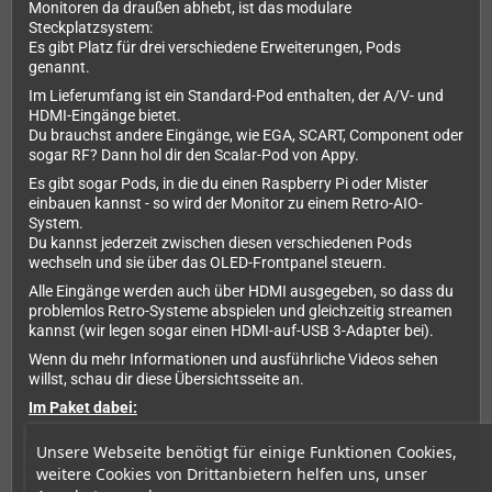
Monitoren da draußen abhebt, ist das modulare
Steckplatzsystem:
Es gibt Platz für drei verschiedene Erweiterungen, Pods
genannt.
Im Lieferumfang ist ein Standard-Pod enthalten, der A/V- und
HDMI-Eingänge bietet.
Du brauchst andere Eingänge, wie EGA, SCART, Component oder
sogar RF? Dann hol dir den Scalar-Pod von Appy.
Es gibt sogar Pods, in die du einen Raspberry Pi oder Mister
einbauen kannst - so wird der Monitor zu einem Retro-AIO-
System.
Du kannst jederzeit zwischen diesen verschiedenen Pods
wechseln und sie über das OLED-Frontpanel steuern.
Alle Eingänge werden auch über HDMI ausgegeben, so dass du
problemlos Retro-Systeme abspielen und gleichzeitig streamen
kannst (wir legen sogar einen HDMI-auf-USB 3-Adapter bei).
Wenn du mehr Informationen und ausführliche Videos sehen
willst, schau dir diese Übersichtsseite an.
Im Paket dabei:
Unsere Webseite benötigt für einige Funktionen Cookies,
Monitorgehäuse mit Ständer, Tastenleiste und
weitere Cookies von Drittanbietern helfen uns, unser
Schutzverpackung für den Versand.