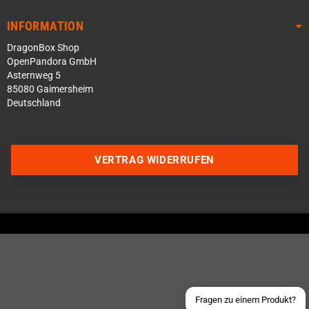
INFORMATION
DragonBox Shop
OpenPandora GmbH
Asternweg 5
85080 Gaimersheim
Deutschland
VERTRAG WIDERRUFEN
Über WhatsApp schreiben
Über Telegram schreiben
Discord Server beitreten
Facebook Messenger
Schick uns eine eMail
Fragen zu einem Produkt?