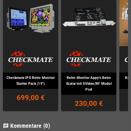
Checkmate IPS Retro Monitor
Retro Monitor Appy's Retro
Ret
Starter Pack (19")
Scalar mit SVideo/RF Modul
Pod
699,00 €
230,00 €
Kommentare
(0)
chat