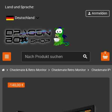
Land und Sprache:
Anmelden
person
Deutschland
0
view_headline
search
chevron_right
chevron_right
chevron_right
Checkmate & Retro Monitor
Checkmate Retro Monitor
Checkmate IPS 
-140,00 €