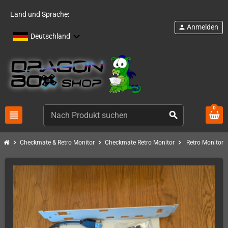
Land und Sprache:
Anmelden
person
Deutschland
0
view_headline
search
chevron_right
chevron_right
chevron_right
Checkmate & Retro Monitor
Checkmate Retro Monitor
Retro Monitor 