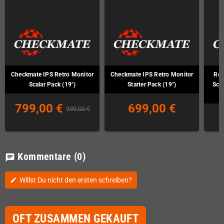
Checkmate IPS Retro Monitor
Checkmate IPS Retro Monitor
Ret
Scalar Pack (19")
Starter Pack (19")
Sca
799,00 €
699,00 €
939,00 €
Kommentare
(0)
chat
Willst Du nicht den ersten schreiben?
edit
OFT ZUSAMMEN GEKAUFT