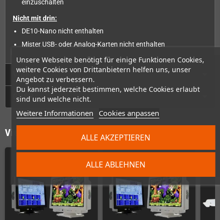
einzuschalten
Nicht mit drin:
DE10-Nano nicht enthalten
Mister USB- oder Analog-Karten nicht enthalten
Unsere Webseite benötigt für einige Funktionen Cookies,
weitere Cookies von Drittanbietern helfen uns, unser
Videos
Angebot zu verbessern.
Du kannst jederzeit bestimmen, welche Cookies erlaubt
GPSR
sind und welche nicht.
Weitere Informationen
Cookies anpassen
Vielleicht wäre das auch was für Dich
ALLE AKZEPTIEREN
ALLE ABLEHNEN