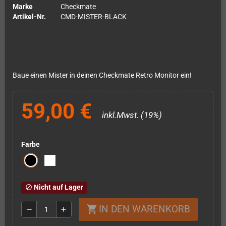
Marke
Checkmate
Artikel-Nr.
CMD-MISTER-BLACK
Baue einen Mister in deinen Checkmate Retro Monitor ein!
59,00 €
inkl.Mwst. (19%)
Farbe
Nicht auf Lager
block
IN DEN WARENKORB
shopping_cart
remove
add