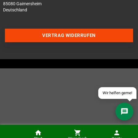
85080 Gaimersheim
Deutschland
Über WhatsApp schreiben
VERTRAG WIDERRUFEN
Über Telegram schreiben
Discord Server beitreten
Facebook Messenger
Schick uns eine eMail
Wir helfen gerne!
Retro Monitor Mister/DE10 Einbaukit Pod