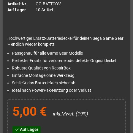
Artikel-Nr.
GG-BATTCOV
Auf Lager
10 Artikel
Hochwertiger Ersatz-Batteriedeckel für deinen Sega Game Gear
– endlich wieder komplett!
Passgenau für alle Game Gear Modelle
Perfekter Ersatz für verlorene oder defekte Originaldeckel
Robuste Qualität von RepairBox
Einfache Montage ohne Werkzeug
Schließt das Batteriefach sicher ab
Ideal nach PowerPak-Nutzung oder Verlust
5,00 €
inkl.Mwst. (19%)
Auf Lager
check