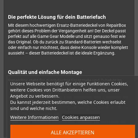
Die perfekte Lösung für dein Batteriefach
Mit diesem hochwertigen Ersatz-Batteriedeckel von RepairBox
gehört dieses Problem der Vergangenheit an! Der Deckel passt
perfekt auf alle Game Gear Modelle und sitzt genauso fest wie
das Original. Ob du zurück zu Standard-Batterien wechselst
oder einfach nur möchtest, dass deine Konsole wieder komplett
aussieht – dieser Batteriedeckel ist die ideale Ergänzung.
Qualität und einfache Montage
RepairBox steht für durchdachte Ersatzteile und Zubehör im
Unsere Webseite benötigt für einige Funktionen Cookies,
Retro-Gaming-Bereich. Der Batteriedeckel überzeugt durch seine
weitere Cookies von Drittanbietern helfen uns, unser
robuste Verarbeitung und lässt sich kinderleicht montieren –
Angebot zu verbessern.
einfach aufsetzen und fertig. Kein Werkzeug, kein Fummelei. So
Du kannst jederzeit bestimmen, welche Cookies erlaubt
machst du deinen geliebten Game Gear im Handumdrehen
sind und welche nicht.
wieder vollständig und schützt gleichzeitig das Batteriefach vor
Staub und Beschädigungen.
Weitere Informationen
Cookies anpassen
Gönn deiner Handheld-Konsole das fehlende Teil und freue dich
über den kompletten Look deines Game Gear!
ALLE AKZEPTIEREN