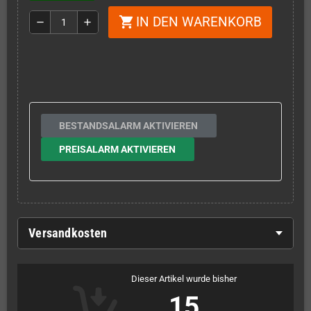
IN DEN WARENKORB
shopping_cart
remove
add
BESTANDSALARM AKTIVIEREN
PREISALARM AKTIVIEREN
Versandkosten
Dieser Artikel wurde bisher
15