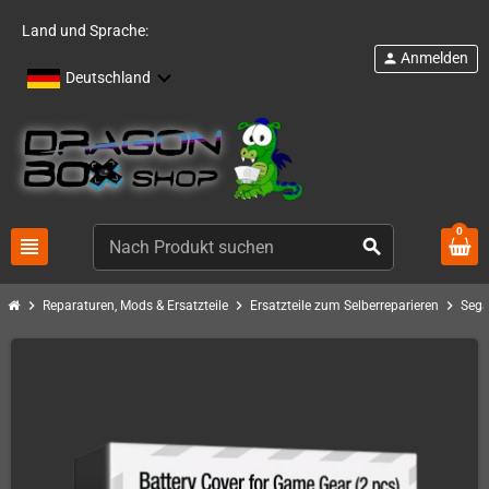
Land und Sprache:
Anmelden
person
Deutschland
0
view_headline
search
chevron_right
chevron_right
chevron_right
Reparaturen, Mods & Ersatzteile
Ersatzteile zum Selberreparieren
Sega