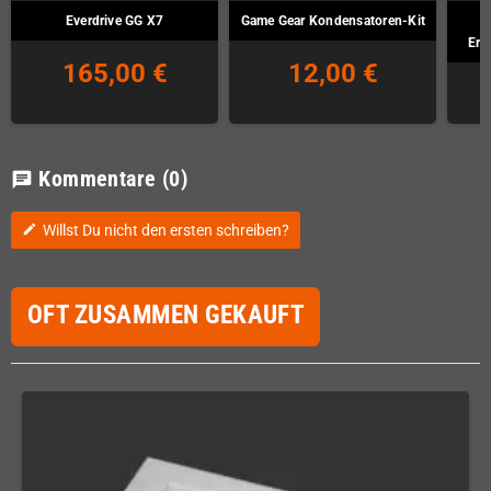
Everdrive GG X7
Game Gear Kondensatoren-Kit
Ers
165,00 €
12,00 €
Kommentare
(0)
chat
Willst Du nicht den ersten schreiben?
edit
OFT ZUSAMMEN GEKAUFT