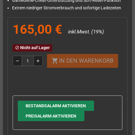
GameGenie-Cheat-Unterstützung und Soft-Reset-Funktion
Extrem niedriger Stromverbrauch und sofortige Ladezeiten
165,00 €
inkl.Mwst. (19%)
Nicht auf Lager
block
IN DEN WARENKORB
shopping_cart
remove
add
BESTANDSALARM AKTIVIEREN
PREISALARM AKTIVIEREN