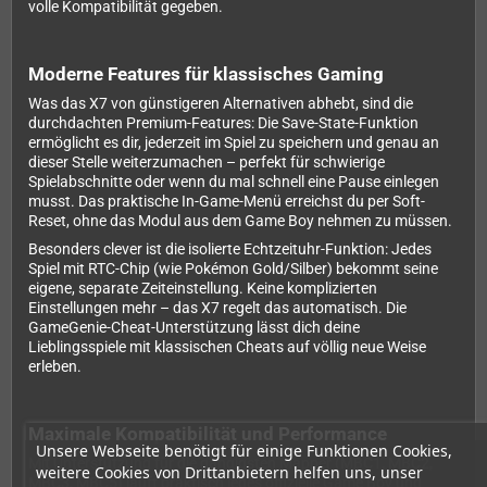
volle Kompatibilität gegeben.
Moderne Features für klassisches Gaming
Was das X7 von günstigeren Alternativen abhebt, sind die
durchdachten Premium-Features: Die Save-State-Funktion
ermöglicht es dir, jederzeit im Spiel zu speichern und genau an
dieser Stelle weiterzumachen – perfekt für schwierige
Spielabschnitte oder wenn du mal schnell eine Pause einlegen
musst. Das praktische In-Game-Menü erreichst du per Soft-
Reset, ohne das Modul aus dem Game Boy nehmen zu müssen.
Besonders clever ist die isolierte Echtzeituhr-Funktion: Jedes
Spiel mit RTC-Chip (wie Pokémon Gold/Silber) bekommt seine
eigene, separate Zeiteinstellung. Keine komplizierten
Einstellungen mehr – das X7 regelt das automatisch. Die
GameGenie-Cheat-Unterstützung lässt dich deine
Lieblingsspiele mit klassischen Cheats auf völlig neue Weise
erleben.
Maximale Kompatibilität und Performance
Unsere Webseite benötigt für einige Funktionen Cookies,
Mit Unterstützung für die gängigsten Mapper (MBC1, MBC2,
weitere Cookies von Drittanbietern helfen uns, unser
MBC3, MBC5) läuft praktisch jedes offizielle Game Boy und