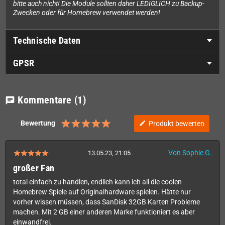
bitte auch nicht! Die Module sollten daher LEDIGLICH zu Backup-
Zwecken oder für Homebrew verwendet werden!
Technische Daten
GPSR
Kommentare
(1)
chat
Bewertung
Produkt bewerten
edit
Von Sophie G.
13.05.23, 21:05
großer Fan
total einfach zu handlen, endlich kann ich all die coolen
Homebrew Spiele auf Originalhardware spielen. Hätte nur
vorher wissen müssen, dass SanDisk 32GB Karten Probleme
machen. Mit 2 GB einer anderen Marke funktioniert es aber
einwandfrei.