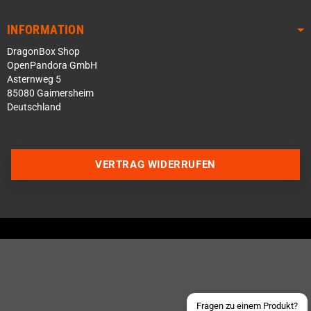
INFORMATION
DragonBox Shop
OpenPandora GmbH
Asternweg 5
85080 Gaimersheim
Deutschland
VERTRAG WIDERRUFEN
Über WhatsApp schreiben
Über Telegram schreiben
Discord Server beitreten
Facebook Messenger
Schick uns eine eMail
Fragen zu einem Produkt?