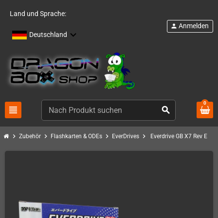
Land und Sprache:
Anmelden
person
Deutschland
0
view_headline
search
chevron_right
chevron_right
chevron_right
chevron_right
Zubehör
Flashkarten & ODEs
EverDrives
Everdrive GB X7 Rev E