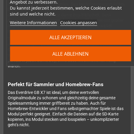
Angebot zu verbessern.
Game Boy Color Spiel problemlos. Das Modul unterstützt ROMs
Du kannst jederzeit bestimmen, welche Cookies erlaubt
bis 8 MB Größe und Save-RAM bis 128 KB – mehr als
sind und welche nicht.
ausreichend für die gesamte Game Boy-Bibliothek. Dank
SDHC/SDXC-Support kannst du moderne SD-Karten mit großer
Weitere Informationen
Cookies anpassen
Kapazität verwenden, und das Betriebssystem verwaltet
mühelos bis zu 1000 Dateien pro Ordner.
ALLE AKZEPTIEREN
Trotz der leistungsstarken Features überzeugt das X7 mit
extrem niedrigem Stromverbrauch und sofortigen Ladezeiten.
Deine Batterien halten genauso lange wie bei Originalmodulen –
ALLE ABLEHNEN
wenn nicht sogar länger. Das hochwertige Gehäuse passt
perfekt in jeden Game Boy, ohne dass Modifikationen nötig
wären.
Perfekt für Sammler und Homebrew-Fans
Das Everdrive GB X7 ist ideal, um deine wertvollen
Originalmodule zu schonen und gleichzeitig deine gesamte
Spielesammlung immer griffbereit zu haben. Auch für
Homebrew-Entwickler und Fans selbstgemachter Spiele ist das
Modul perfekt geeignet. Einfach die Dateien auf die SD-Karte
kopieren, ins Modul stecken und losspielen – unkomplizierter
geht's nicht.