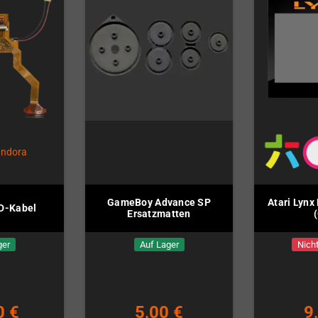
GameBoy Advance SP
Atari Lynx
D-Kabel
Ersatzmatten
ger
Auf Lager
Nicht
0 €
5,00 €
9