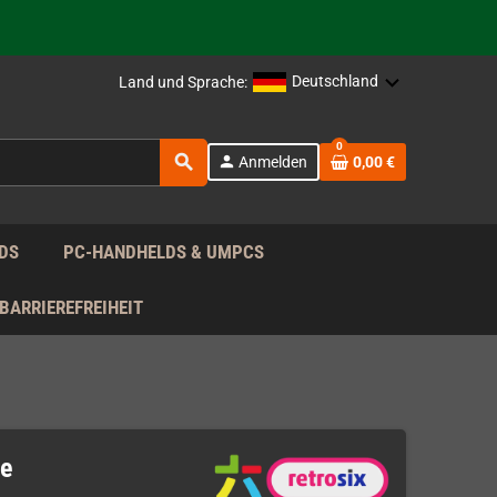
rag nach!
Deutschland
Land und Sprache:
rag nach!
0
search
person
Anmelden
0,00 €
rag nach!
DS
PC-HANDHELDS & UMPCS
BARRIEREFREIHEIT
ie