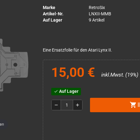
Marke
RetroSix
Artikel-Nr.
LNXII-MMB
Auf Lager
9 Artikel
Eine Ersatzfolie für den Atari Lynx II.
15,00 €
inkl.Mwst. (19%)
Auf Lager
check
shopping_cart
remove
add
men