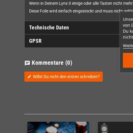
Wenn in Deinem Lynx II einige oder alle Tasten nicht meh
Diese Folie wird einfach eingesteckt und muss nicht gel
Unse
von 
Technische Daten
Du k
nicht
GPSR
Weit
Kommentare
(0)
chat
Willst Du nicht den ersten schreiben?
edit