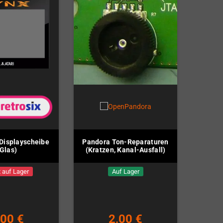
 Displayscheibe
Pandora Ton-Reparaturen
(Glas)
(Kratzen, Kanal-Ausfall)
 auf Lager
Auf Lager
,00 €
2,00 €