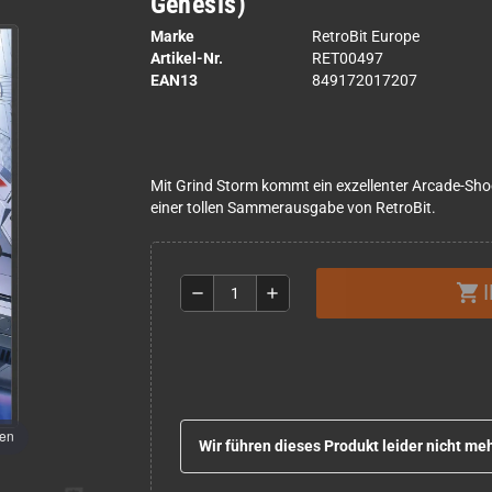
Genesis)
Marke
RetroBit Europe
Artikel-Nr.
RET00497
EAN13
849172017207
Mit Grind Storm kommt ein exzellenter Arcade-Sho
einer tollen Sammerausgabe von RetroBit.
shopping_cart
remove
add
men
Wir führen dieses Produkt leider nicht meh