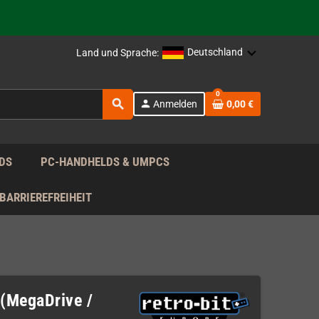
rag nach!
Deutschland
Land und Sprache:
0
search
person
Anmelden
0,00 €
rag nach!
DS
PC-HANDHELDS & UMPCS
BARRIEREFREIHEIT
 (MegaDrive /