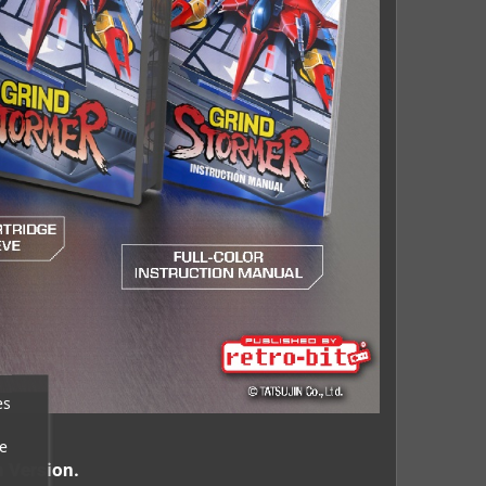
es
e
n Version.