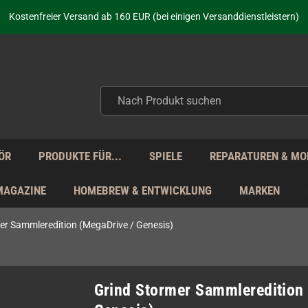
Kostenfreier Versand ab 160 EUR (bei einigen Versanddienstleistern)
Seit über 20 Jahren Deine Anlaufstelle für neue Retro-Hardware!
Täglicher Versand Mo - Fr aus Deutschland - zollfrei innerhalb der EU!
aufen nicht nur - wir KENNEN unsere Produkte. Du brauchst Hilfe? Dann f
Kostenfreier Versand ab 160 EUR (bei einigen Versanddienstleistern)
Seit über 20 Jahren Deine Anlaufstelle für neue Retro-Hardware!
Täglicher Versand Mo - Fr aus Deutschland - zollfrei innerhalb der EU!
aufen nicht nur - wir KENNEN unsere Produkte. Du brauchst Hilfe? Dann f
ÖR
PRODUKTE FÜR...
SPIELE
REPARATUREN & MO
MAGAZINE
HOMEBREW & ENTWICKLUNG
MARKEN
er Sammleredition (MegaDrive / Genesis)
Grind Stormer Sammleredition