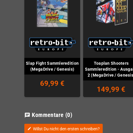
Slap Fight Sammleredition
Toaplan Shooters
(MegaDrive / Genesis)
Sammleredition - Ausg
2 (MegaDrive / Genesis
69,99 €
149,99 €
Kommentare
(0)
chat
Willst Du nicht den ersten schreiben?
edit