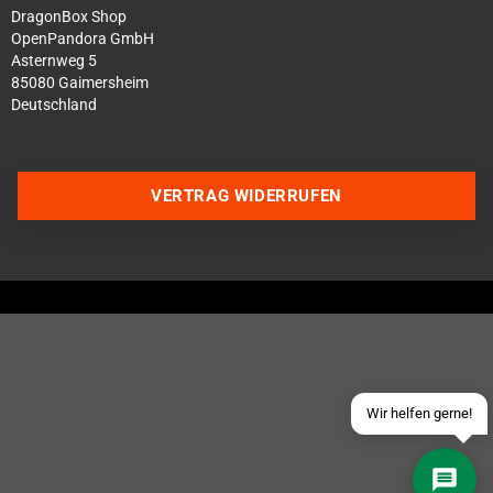
DragonBox Shop
OpenPandora GmbH
Asternweg 5
85080 Gaimersheim
Deutschland
VERTRAG WIDERRUFEN
Über WhatsApp schreiben
Über Telegram schreiben
Discord Server beitreten
Facebook Messenger
Schick uns eine eMail
Wir helfen gerne!