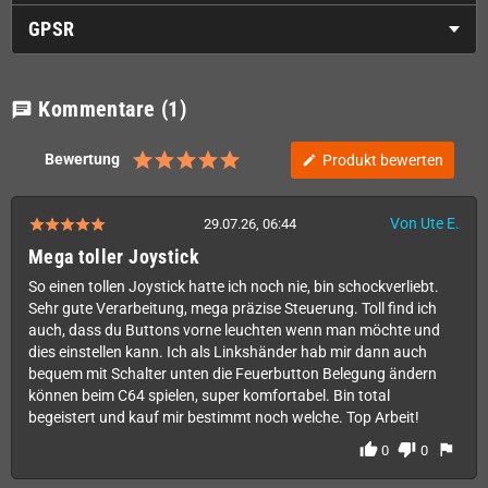
GPSR
Kommentare
(1)
chat
Bewertung
Produkt bewerten
edit
Von Ute E.
29.07.26, 06:44
Mega toller Joystick
So einen tollen Joystick hatte ich noch nie, bin schockverliebt.
Sehr gute Verarbeitung, mega präzise Steuerung. Toll find ich
auch, dass du Buttons vorne leuchten wenn man möchte und
dies einstellen kann. Ich als Linkshänder hab mir dann auch
bequem mit Schalter unten die Feuerbutton Belegung ändern
können beim C64 spielen, super komfortabel. Bin total
begeistert und kauf mir bestimmt noch welche. Top Arbeit!
thumb_up
thumb_down
flag
0
0