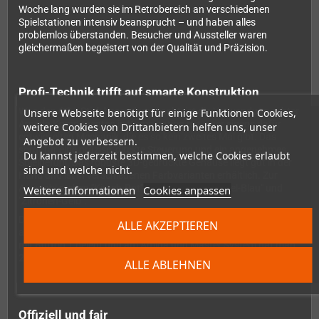
Woche lang wurden sie im Retrobereich an verschiedenen
Spielstationen intensiv beansprucht – und haben alles
problemlos überstanden. Besucher und Aussteller waren
gleichermaßen begeistert von der Qualität und Präzision.
Profi-Technik trifft auf smarte Konstruktion
Was den OSA-Stick besonders macht, ist die Verwendung echter
Unsere Webseite benötigt für einige Funktionen Cookies,
Arcade-Komponenten in Kombination mit einer eigens dafür
weitere Cookies von Drittanbietern helfen uns, unser
entwickelten Mechanik, die es so kein zweites Mal gibt. Das
Angebot zu verbessern.
sorgt für eine präzise, direkte Steuerung und ein angenehmes
Du kannst jederzeit bestimmen, welche Cookies erlaubt
Spielgefühl. Das robuste 3D-gedruckte Gehäuse liegt gut in der
sind und welche nicht.
Hand und ist in verschiedenen Farbvarianten erhältlich. Zur
Auswahl stehen "Kirsch-Rot", "Mint-Grün", "Himmel-Blau" und
Weitere Informationen
Cookies anpassen
"Zitronen-Gelb".
Der Stick ist optimiert für C64 und Amiga, funktioniert aber auch
ALLE AKZEPTIEREN
an verschiedenen Atari-Systemen. Am C64 sind beide Buttons
mit Button 1 belegt und am Amiga und Master System hat man
2 verschiedene Buttons.
ALLE ABLEHNEN
Offiziell und fair