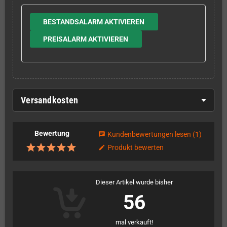
BESTANDSALARM AKTIVIEREN
PREISALARM AKTIVIEREN
Versandkosten
Bewertung
Kundenbewertungen lesen
(1)
chat
Produkt bewerten
edit
Dieser Artikel wurde bisher
56
mal verkauft!