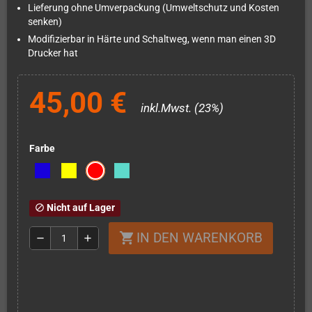
Lieferung ohne Umverpackung (Umweltschutz und Kosten
senken)
Modifizierbar in Härte und Schaltweg, wenn man einen 3D
Drucker hat
45,00 €
inkl.Mwst. (23%)
Farbe
Nicht auf Lager
block
IN DEN WARENKORB
shopping_cart
remove
add