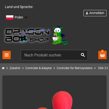
Land und Sprache:
Anmelden
person
Polen
0
view_headline
search
chevron_right
chevron_right
chevron_right
chevron_right
Zubehör
Controller & Adapter
Controller für Retrosysteme
OSA 2-B