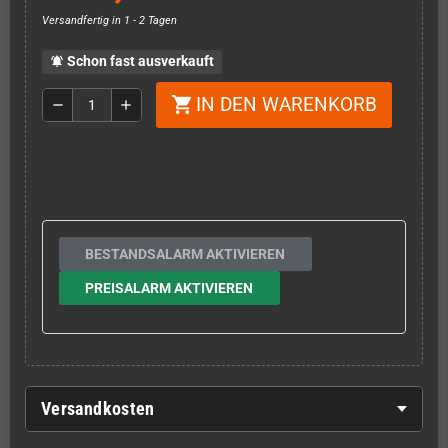
Versandfertig in 1 - 2 Tagen
Schon fast ausverkauft
notifications_active
IN DEN WARENKORB
shopping_cart
remove
add
BESTANDSALARM AKTIVIEREN
PREISALARM AKTIVIEREN
Versandkosten