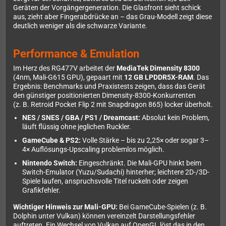
Geräten der Vorgängergeneration. Die Glasfront sieht schick
aus, zieht aber Fingerabdrücke an – das Grau-Modell zeigt diese
deutlich weniger als die schwarze Variante.
Performance & Emulation
Im Herz des RG477V arbeitet der
MediaTek Dimensity 8300
(4nm, Mali-G615 GPU), gepaart mit
12 GB LPDDR5X-RAM
. Das
Ergebnis: Benchmarks und Praxistests zeigen, dass das Gerät
den günstiger positionierten Dimensity-8300-Konkurrenten
(z. B. Retroid Pocket Flip 2 mit Snapdragon 865) locker überholt.
NES / SNES / GBA / PS1 / Dreamcast:
Absolut kein Problem,
läuft flüssig ohne jeglichen Ruckler.
GameCube & PS2:
Volle Stärke – bis zu 2,25× oder sogar 3–
4× Auflösungs-Upscaling problemlos möglich.
Nintendo Switch:
Eingeschränkt. Die Mali-GPU hinkt beim
Switch-Emulator (Yuzu/Sudachi) hinterher; leichtere 2D-/3D-
Spiele laufen, anspruchsvolle Titel ruckeln oder zeigen
Grafikfehler.
Wichtiger Hinweis zur Mali-GPU:
Bei GameCube-Spielen (z. B.
Dolphin unter Vulkan) können vereinzelt Darstellungsfehler
auftreten. Ein Wechsel von Vulkan auf OpenGL löst das in den