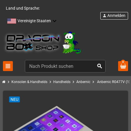
Land und Sprache:
Anmelden
person
Vereinigte Staaten
0
view_headline
search
chevron_right
chevron_right
chevron_right
chevron_right
Konsolen & Handhelds
Handhelds
Anbernic
Anbernic RG477V (12
NEU