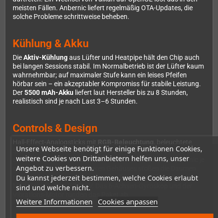
meisten Fällen. Anbernic liefert regelmäßig OTA-Updates, die
solche Probleme schrittweise beheben.
Kühlung & Akku
Die
Aktiv-Kühlung
aus Lüfter und Heatpipe hält den Chip auch
bei langen Sessions stabil. Im Normalbetrieb ist der Lüfter kaum
wahrnehmbar; auf maximaler Stufe kann ein leises Pfeifen
hörbar sein – ein akzeptabler Kompromiss für stabile Leistung.
Der
5500 mAh-Akku
liefert laut Hersteller bis zu 8 Stunden,
realistisch sind je nach Last 3–6 Stunden.
Controls & Design
Hall-Effect-Analogsticks mit
RGB-Beleuchtung
, beleuchtete
Unsere Webseite benötigt für einige Funktionen Cookies,
Start/Select-Tasten und ein solides D-Pad machen das Gerät zu
weitere Cookies von Drittanbietern helfen uns, unser
einem der komfortabelsten vertikalen Handhelds, die Anbernic je
Angebot zu verbessern.
gebaut hat. Dank des breiteren Gehäuses stoßen die Daumen
nicht mehr zusammen – ein großes Plus gegenüber älteren
Du kannst jederzeit bestimmen, welche Cookies erlaubt
Modellen wie dem RG406V. Das 6-Achsen-Gyroskop und der
sind und welche nicht.
Vibrations-Motor runden das Paket ab.
Weitere Informationen
Cookies anpassen