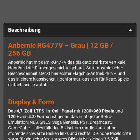
Beschreibung
Anbernic RG477V – Grau | 12 GB /
256 GB
Anbernic hat mit dem RG477V das bis dato stärkste vertikale
Handheld der Firmengeschichte gebaut. Statt nostalgischer
Bescheidenheit steckt hier echter Flagship-Antrieb drin – und
das in einem klassischen Hochformat, das sich für Retro-Spiele
einfach
richtig
anfühlt.
Display & Form
Das
4,7-Zoll-LTPS-In-Cell-Panel
mit
1280×960 Pixeln
und
120 Hz
im
4:3-Format
ist genau das richtige für Retro-
Emulation: NES, SNES, Sega Genesis, PS1, Dreamcast,
GameCube – alles füllt den Bildschirm randlos aus, ohne
störende schwarze Balken links und rechts. Die hohe Pixeldichte
sorgt für ein scharfes, satteres Bild als bei kleinen 3,5-Zoll-