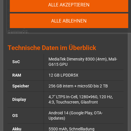
Konnektivität & Software
ALLE AKZEPTIEREN
Wi-Fi 6E
,
Bluetooth 5.3
und
DisplayPort-Ausgabe über USB-C
machen das Gerät auch am TV nutzbar. Android 14 mit Google
ALLE ABLEHNEN
Play ist vorinstalliert, ebenso wie diverse Emulatoren. Für
Tinkerer gibt es als Alternative die Community-Firmware
GammaOS
.
Technische Daten im Überblick
MediaTek Dimensity 8300 (4nm), Mali-
SoC
G615 GPU
RAM
12 GB LPDDR5X
Speicher
256 GB intern + microSD bis 2 TB
4,7" LTPS In-Cell, 1280×960, 120 Hz,
Display
4:3, Touchscreen, Glasfront
Android 14 (Google Play, OTA-
OS
Updates)
Akku
5500 mAh, Schnellladung