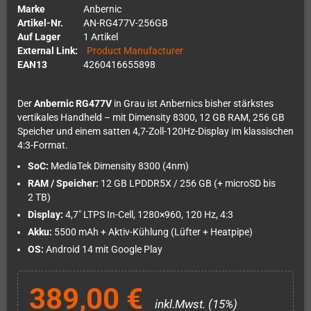
Marke
Anbernic
Artikel-Nr.
AN-RG477V-256GB
Auf Lager
1 Artikel
External Link:
Product Manufacturer
EAN13
4260416655898
Der
Anbernic RG477V
in Grau ist Anbernics bisher stärkstes
vertikales Handheld – mit Dimensity 8300, 12 GB RAM, 256 GB
Speicher und einem satten 4,7-Zoll-120Hz-Display im klassischen
4:3-Format.
SoC:
MediaTek Dimensity 8300 (4nm)
RAM / Speicher:
12 GB LPDDR5X / 256 GB (+ microSD bis
2 TB)
Display:
4,7" LTPS In-Cell, 1280×960, 120 Hz, 4:3
Akku:
5500 mAh + Aktiv-Kühlung (Lüfter + Heatpipe)
OS:
Android 14 mit Google Play
389,00 €
inkl.Mwst. (15%)