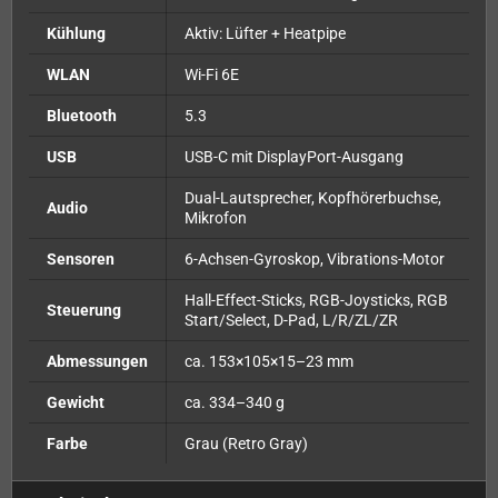
Kühlung
Aktiv: Lüfter + Heatpipe
WLAN
Wi-Fi 6E
Bluetooth
5.3
USB
USB-C mit DisplayPort-Ausgang
Dual-Lautsprecher, Kopfhörerbuchse,
Audio
Mikrofon
Sensoren
6-Achsen-Gyroskop, Vibrations-Motor
Hall-Effect-Sticks, RGB-Joysticks, RGB
Steuerung
Start/Select, D-Pad, L/R/ZL/ZR
Abmessungen
ca. 153×105×15–23 mm
Gewicht
ca. 334–340 g
Farbe
Grau (Retro Gray)