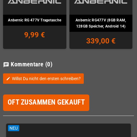
Anbernic RG 477V Tragetasche
Anbernic RG477V (8GB RAM,
128GB Speicher, Android 14)
9,99 €
339,00 €
Kommentare
(0)
chat
Willst Du nicht den ersten schreiben?
edit
OFT ZUSAMMEN GEKAUFT
NEU