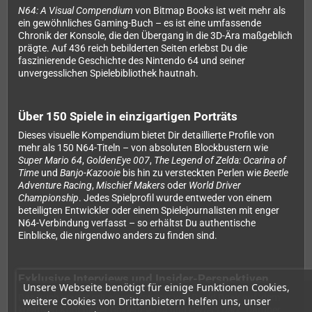
N64: A Visual Compendium
von Bitmap Books ist weit mehr als
ein gewöhnliches Gaming-Buch – es ist eine umfassende
Chronik der Konsole, die den Übergang in die 3D-Ära maßgeblich
prägte. Auf 436 reich bebilderten Seiten erlebst Du die
faszinierende Geschichte des Nintendo 64 und seiner
unvergesslichen Spielebibliothek hautnah.
Über 150 Spiele in einzigartigen Porträts
Dieses visuelle Kompendium bietet Dir detaillierte Profile von
mehr als 150 N64-Titeln – von absoluten Blockbustern wie
Super Mario 64
,
GoldenEye 007
,
The Legend of Zelda: Ocarina of
Time
und
Banjo-Kazooie
bis hin zu versteckten Perlen wie
Beetle
Adventure Racing
,
Mischief Makers
oder
World Driver
Championship
. Jedes Spielprofil wurde entweder von einem
beteiligten Entwickler oder einem Spielejournalisten mit enger
N64-Verbindung verfasst – so erhältst Du authentische
Einblicke, die nirgendwo anders zu finden sind.
Exklusive Interviews und Insider-Perspektiven
Unsere Webseite benötigt für einige Funktionen Cookies,
Das Buch wartet mit einem Vorwort von David Doak auf, dem
weitere Cookies von Drittanbietern helfen uns, unser
kreativen Kopf hinter
GoldenEye 64
und
Perfect Dark
. Darüber