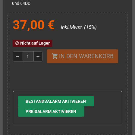
und 64DD
37,00 €
inkl.Mwst. (15%)
Nicht auf Lager
block
IN DEN WARENKORB
shopping_cart
remove
add
BESTANDSALARM AKTIVIEREN
PREISALARM AKTIVIEREN