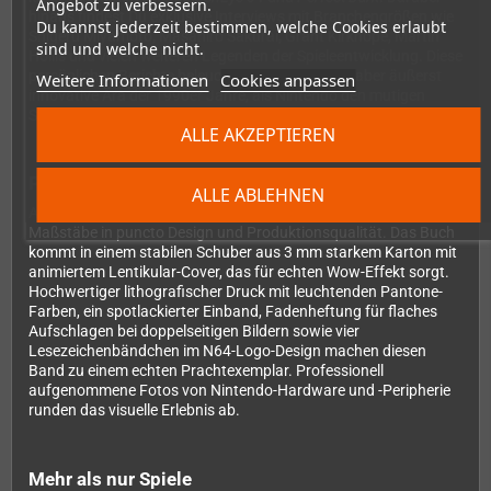
Angebot zu verbessern.
hinaus findest Du exklusive Interviews mit Branchengrößen wie
Du kannst jederzeit bestimmen, welche Cookies erlaubt
Shigeru Miyamoto, Masahiro Sakurai, Grant Kirkhope, Martin
sind und welche nicht.
Hollis und vielen weiteren Legenden der Spieleentwicklung. Diese
persönlichen Berichte beleuchten die turbulente, aber äußerst
Weitere Informationen
Cookies anpassen
innovative Ära der 1990er Jahre, als Nintendo den mutigen
Schritt in die dritte Dimension wagte.
ALLE AKZEPTIEREN
Premium-Ausstattung für echte Sammler
ALLE ABLEHNEN
Als echter Bitmap-Books-Titel setzt
N64: A Visual Compendium
Maßstäbe in puncto Design und Produktionsqualität. Das Buch
kommt in einem stabilen Schuber aus 3 mm starkem Karton mit
animiertem Lentikular-Cover, das für echten Wow-Effekt sorgt.
Hochwertiger lithografischer Druck mit leuchtenden Pantone-
Farben, ein spotlackierter Einband, Fadenheftung für flaches
Aufschlagen bei doppelseitigen Bildern sowie vier
Lesezeichenbändchen im N64-Logo-Design machen diesen
Band zu einem echten Prachtexemplar. Professionell
aufgenommene Fotos von Nintendo-Hardware und -Peripherie
runden das visuelle Erlebnis ab.
Mehr als nur Spiele