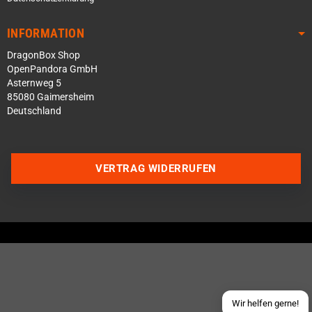
INFORMATION
DragonBox Shop
OpenPandora GmbH
Asternweg 5
85080 Gaimersheim
Deutschland
VERTRAG WIDERRUFEN
Über WhatsApp schreiben
Über Telegram schreiben
Discord Server beitreten
Facebook Messenger
Schick uns eine eMail
Wir helfen gerne!