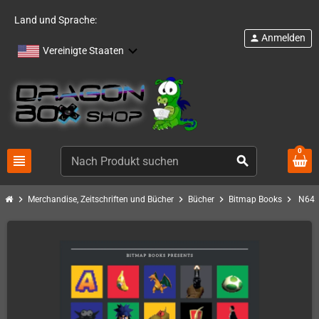
Land und Sprache:
Anmelden
person
Vereinigte Staaten
0
view_headline
search
chevron_right
chevron_right
chevron_right
chevron_right
Merchandise, Zeitschriften und Bücher
Bücher
Bitmap Books
N64: