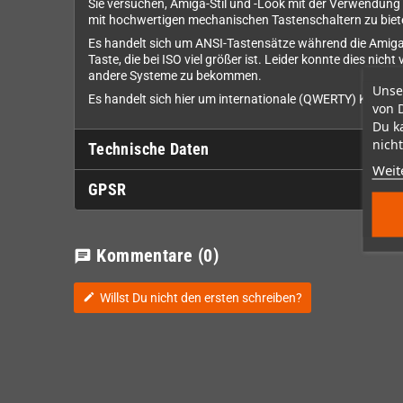
Sie versuchen, Amiga-Stil und -Look mit der Verwendun
mit hochwertigen mechanischen Tastenschaltern zu biet
Es handelt sich um ANSI-Tastensätze während die Amiga
Taste, die bei ISO viel größer ist. Leider konnte dies ni
andere Systeme zu bekommen.
Unse
Es handelt sich hier um internationale (QWERTY) Kappen
von 
Du k
nicht
Technische Daten
Weit
GPSR
Kommentare
(0)
chat
Willst Du nicht den ersten schreiben?
edit