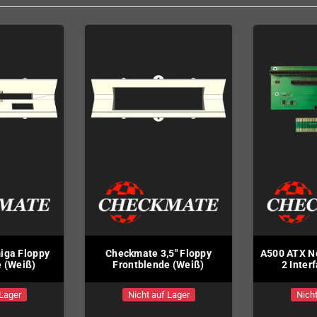
iga Floppy
Checkmate 3,5" Floppy
A500 ATX Ne
e (Weiß)
Frontblende (Weiß)
2 Inter
 Lager
Nicht auf Lager
Nicht