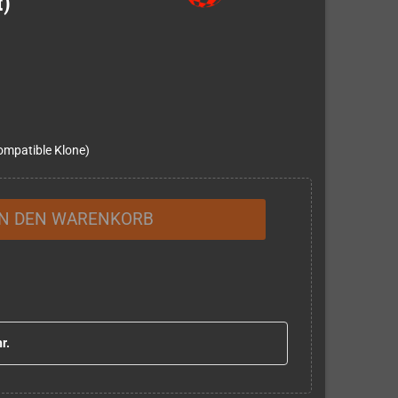
t)
ompatible Klone)
IN DEN WARENKORB
r.