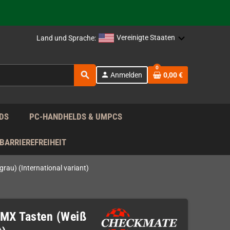
rag nach!
Vereinigte Staaten
Land und Sprache:
rag nach!
0
search
person
Anmelden
0,00 €
rag nach!
DS
PC-HANDHELDS & UMPCS
BARRIEREFREIHEIT
rau) (International variant)
 MX Tasten (Weiß