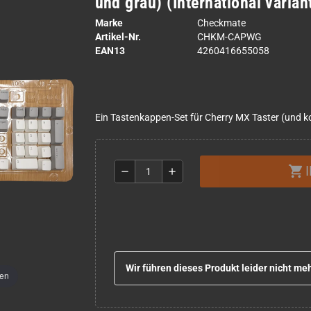
und grau) (International varian
Marke
Checkmate
Artikel-Nr.
CHKM-CAPWG
EAN13
4260416655058
Ein Tastenkappen-Set für Cherry MX Taster (und k
shopping_cart
remove
add
Wir führen dieses Produkt leider nicht meh
men