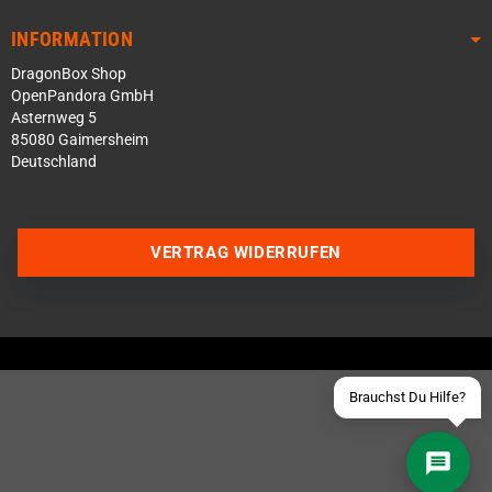
INFORMATION
DragonBox Shop
OpenPandora GmbH
Asternweg 5
85080 Gaimersheim
Deutschland
Über WhatsApp schreiben
Über Telegram schreiben
VERTRAG WIDERRUFEN
Discord Server beitreten
Facebook Messenger
Schick uns eine eMail
Brauchst Du Hilfe?