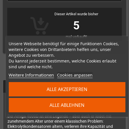
Dieser Artikel wurde bisher
5
mal verkauft!
Unsere Webseite benötigt für einige Funktionen Cookies,
weitere Cookies von Drittanbietern helfen uns, unser
Angebot zu verbessern.
Du kannst jederzeit bestimmen, welche Cookies erlaubt
sind und welche nicht.
Weitere Informationen
Cookies anpassen
Beschreibung
ALLE AKZEPTIEREN
Dem Amiga 4000D neues Leben
ALLE ABLEHNEN
einhauchen – Schritt für Schritt.
Der Amiga 4000D ist eine Legende – aber auch er leidet mit
zunehmendem Alter unter einem klassischen Problem:
Elektrolytkondensatoren altern, verlieren ihre Kapazität und