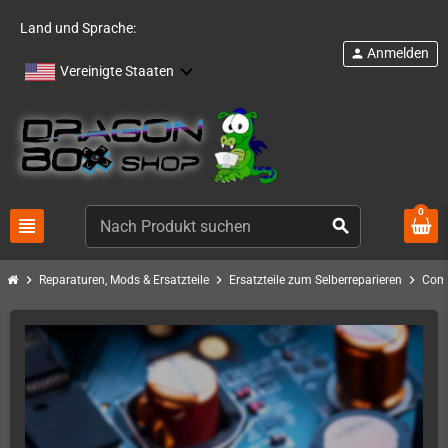
Land und Sprache:
Anmelden
person
Vereinigte Staaten
0
view_headline
search
chevron_right
chevron_right
chevron_right
Reparaturen, Mods & Ersatzteile
Ersatzteile zum Selberreparieren
Com