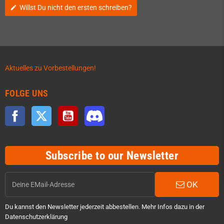
Willst Du nicht den ersten schreiben?
edit
Aktuelles zu Vorbestellungen!
FOLGE UNS
Facebook
Twitter
YouTube
Discord
Subscribe to our Newsletter
OK
Du kannst den Newsletter jederzeit abbestellen. Mehr Infos dazu in der
Datenschutzerklärung