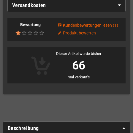
Versandkosten
Bewertung
Kundenbewertungen lesen
(1)
chat
Produkt bewerten
edit
Dieser Artikel wurde bisher
66
mal verkauft!
Beschreibung