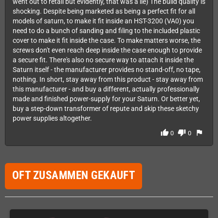
went out to retail but evidently, that was a lie) The build quality is
shocking. Despite being marketed as being a perfect fit for all
models of saturn, to make it fit inside an HST-3200 (VA0) you
need to do a bunch of sanding and filing to the included plastic
cover to make it fit inside the case. To make matters worse, the
screws don't even reach deep inside the case enough to provide
a secure fit. There's also no secure way to attach it inside the
Saturn itself - the manufacturer provides no stand-off, no tape,
nothing. In short, stay away from this product - stay away from
this manufacturer - and buy a different, actually professionally
made and finished power-supply for your Saturn. Or better yet,
buy a step-down transformer of repute and skip these sketchy
power supplies altogether.
thumb_up
thumb_down
flag
0
0
OFT ZUSAMMEN GEKAUFT