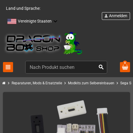
Land und Sprache:
Anmelden
person
Vereinigte Staaten
0
view_headline
search
chevron_right
chevron_right
chevron_right
Reparaturen, Mods & Ersatzteile
Modkits zum Selbereinbauen
Sega Sa