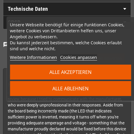
Technische Daten
GPSR
Unsere Webseite benötigt für einige Funktionen Cookies,
weitere Cookies von Drittanbietern helfen uns, unser
Angebot zu verbessern.
Du kannst jederzeit bestimmen, welche Cookies erlaubt
Kommentare
(1)
chat
sind und welche nicht.
Weitere Informationen
Cookies anpassen
Bewertung
Produkt bewerten
edit
ALLE AKZEPTIEREN
Von Umberto K.
25.05.26, 16:03
Horrendous quality
ALLE ABLEHNEN
I bought this a long time ago but completely forgot to write my
review because I tried to communicate with the manufacturer,
who were deeply unprofessional in their responses. Aside from
the board being incorrectly made (the LED that indicates
sufficient power is inverted, meaning it turns off when you're
providing adequate amperage and voltage - something that the
manufacturer proudly declared would be fixed before this device