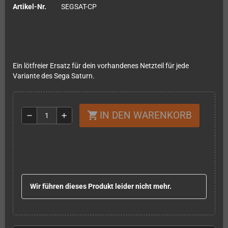
Artikel-Nr.
SEGSAT-CP
Ein lötfreier Ersatz für dein vorhandenes Netzteil für jede
Variante des Sega Saturn.
IN DEN WARENKORB
shopping_cart
remove
add
Wir führen dieses Produkt leider nicht mehr.