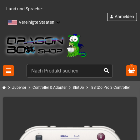
Land und Sprache:
Anmelden
person
Vereinigte Staaten
0
view_headline
search
chevron_right
chevron_right
chevron_right
chevron_right
Zubehör
Controller & Adapter
8BitDo
8BitDo Pro 3 Controller