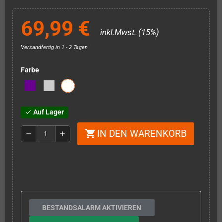
69,99 €
inkl.Mwst. (15%)
Versandfertig in 1 - 2 Tagen
Farbe
Auf Lager
check
IN DEN WARENKORB
shopping_cart
remove
add
BESTANDSALARM AKTIVIEREN