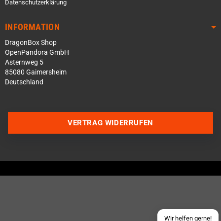
Datenschutzerklärung
INFORMATION
DragonBox Shop
OpenPandora GmbH
Asternweg 5
85080 Gaimersheim
Deutschland
VERTRAG WIDERRUFEN
Über WhatsApp schreiben
Über Telegram schreiben
Discord Server beitreten
Facebook Messenger
Schick uns eine eMail
Wir helfen gerne!