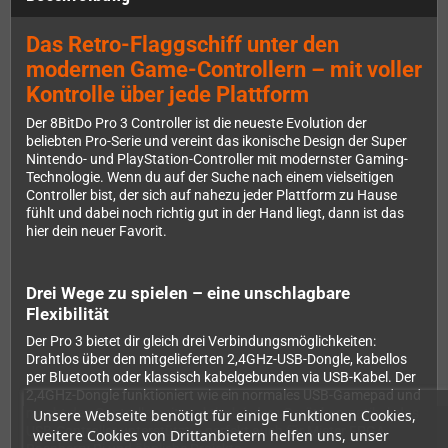
Das Retro-Flaggschiff unter den
modernen Game-Controllern – mit voller
Kontrolle über jede Plattform
Der 8BitDo Pro 3 Controller ist die neueste Evolution der
beliebten Pro-Serie und vereint das ikonische Design der Super
Nintendo- und PlayStation-Controller mit modernster Gaming-
Technologie. Wenn du auf der Suche nach einem vielseitigen
Controller bist, der sich auf nahezu jeder Plattform zu Hause
fühlt und dabei noch richtig gut in der Hand liegt, dann ist das
hier dein neuer Favorit.
Drei Wege zu spielen – eine unschlagbare
Flexibilität
Der Pro 3 bietet dir gleich drei Verbindungsmöglichkeiten:
Drahtlos über den mitgelieferten 2,4GHz-USB-Dongle, kabellos
per Bluetooth oder klassisch kabelgebunden via USB-Kabel. Der
2,4GHz-Dongle funktioniert wie ein normales USB-Gamepad und
macht den Controller mit praktisch jedem Gerät kompatibel, das
Unsere Webseite benötigt für einige Funktionen Cookies,
USB-Controller unterstützt – perfekt auch für Mister FPGA,
weitere Cookies von Drittanbietern helfen uns, unser