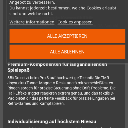
Raspberry Pi und ähnliche Projekte.
Angebot zu verbessern.
Du kannst jederzeit bestimmen, welche Cookies erlaubt
sind und welche nicht.
Plattformübergreifende Kompatibilität
Weitere Informationen
Cookies anpassen
Egal ob Nintendo Switch 1 & 2, Windows PC, SteamOS, Android-
Smartphone oder Apple-Geräte (iOS, iPadOS, tvOS, macOS,
ALLE AKZEPTIEREN
visionOS) – der Pro 3 Controller spielt überall mit. Durch die
Unterstützung von S-Input, D-Input und X-Input bist du für jede
Situation gerüstet.
ALLE ABLEHNEN
Premium-Komponenten für langanhaltenden
Spielspaß
8BitDo setzt beim Pro 3 auf hochwertige Technik: Die TMR-
Joysticks (Tunnel Magneto Resistance) mit verschleißfesten
Ringen sorgen für präzise Steuerung ohne Drift-Probleme. Die
Hall-Effekt-Trigger reagieren extrem genau, und das taktile D-
Pad bietet dir das perfekte Feedback für präzise Eingaben bei
Retro-Games und Kampfspielen.
Individualisierung auf höchstem Niveau