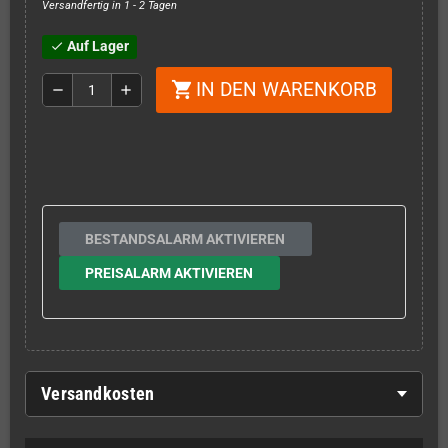
Versandfertig in 1 - 2 Tagen
Auf Lager
check
IN DEN WARENKORB
shopping_cart
remove
add
BESTANDSALARM AKTIVIEREN
PREISALARM AKTIVIEREN
Versandkosten