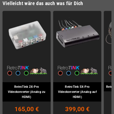
Vielleicht wäre das auch was für Dich
RetroTink 2X-Pro
RetroTink 5X-Pro
Retro
Videokonverter (Analog zu
Videokonverter (Analog auf
HDMI)
HDMI)
165,00 €
399,00 €