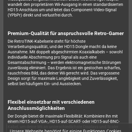
wandelt den proprietären Wii-Ausgang in einen standardisierten
HD15-Anschluss um und leitet das Component-Video-Signal
(YPbPr) direkt und verlustfrei durch.
Premium-Qualität für anspruchsvolle Retro-Gamer
Die RetroTINK-Kabelserie steht für höchste
Verarbeitungsqualität, und der HD15 Dongle macht da keine
Ausnahme. Mit doppelt abgeschirmten Koaxialkabeln – sowohl
individuelle Abschirmung pro Signal als auch eine
Gesamtabschirmung – werden elektromagnetische Störungen
zuverlässig eliminiert. Das Ergebnis ist ein gestochen scharfes,
rauschfreies Bild, das deiner Wii gerecht wird. Das vergossene
Design sorgt für maximale Langlebigkeit und Zuverlässigkeit,
selbst bei häufigem Ein- und Ausstecken.
Flexibel einsetzbar mit verschiedenen
Anschlussmöglichkeiten
Der Dongle bietet dir maximale Flexibilität: Kombiniere ihn mit
einem HD15-auf-VGA-, HD15-auf-SCART- oder HD15-auf-BNC-
Kabel, um deine Wii an unterschiedlichste Displays und Scaler
Unsere Webseite benötigt für einige Funktionen Cookies,