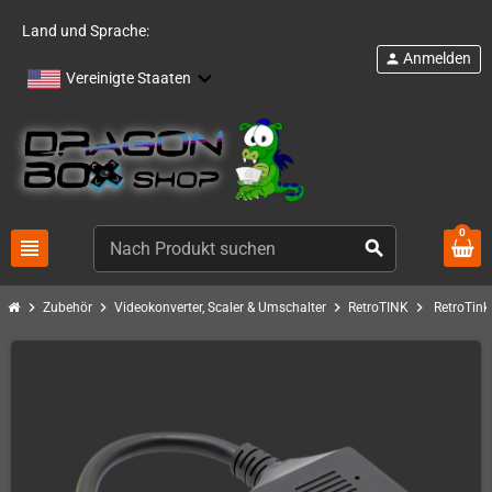
Land und Sprache:
Anmelden
person
Vereinigte Staaten
0
view_headline
search
chevron_right
chevron_right
chevron_right
chevron_right
Zubehör
Videokonverter, Scaler & Umschalter
RetroTINK
RetroTink