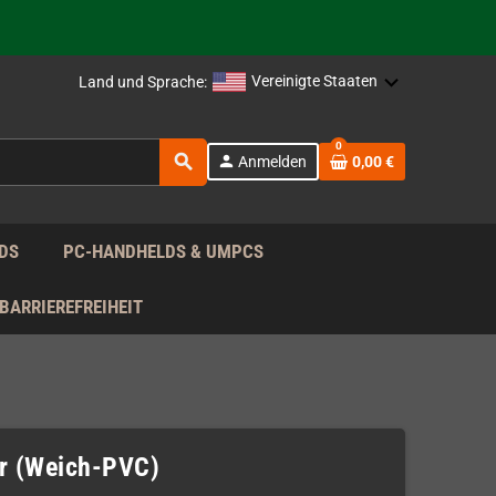
rag nach!
Vereinigte Staaten
Land und Sprache:
rag nach!
0
search
person
Anmelden
0,00 €
rag nach!
DS
PC-HANDHELDS & UMPCS
BARRIEREFREIHEIT
r (Weich-PVC)