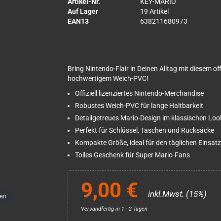
Artikel-Nr.
KEY-MARIO
Auf Lager
19 Artikel
EAN13
638211680973
Bring Nintendo-Flair in Deinen Alltag mit diesem o
hochwertigem Weich-PVC!
Offiziell lizenziertes Nintendo-Merchandise
Robustes Weich-PVC für lange Haltbarkeit
Detailgetreues Mario-Design im klassischen Loo
Perfekt für Schlüssel, Taschen und Rucksäcke
Kompakte Größe, ideal für den täglichen Einsatz
Tolles Geschenk für Super Mario-Fans
9,00 €
inkl.Mwst. (15%)
men
Versandfertig in 1 - 2 Tagen