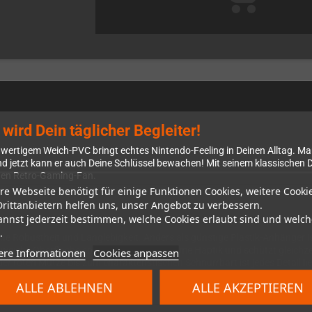
ird Dein täglicher Begleiter!
wertigem Weich-PVC bringt echtes Nintendo-Feeling in Deinen Alltag. Mari
 jetzt kann er auch Deine Schlüssel bewachen! Mit seinem klassischen D
jeden Retro-Gaming-Fan.
re Webseite benötigt für einige Funktionen Cookies, weitere Cooki
Drittanbietern helfen uns, unser Angebot zu verbessern.
annst jederzeit bestimmen, welche Cookies erlaubt sind und welch
.
 Robustheit und Langlebigkeit. Anders als günstige Plastik-Anhänger is
weiche Oberfläche sorgt für eine angenehme Haptik und schützt gleichzei
ere Informationen
Cookies anpassen
er roten Mütze bis zum charakteristischen Schnurrbart ist jedes Detail li
ALLE ABLEHNEN
ALLE AKZEPTIEREN