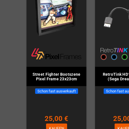
Street Fighter Bootszene
RetroTink HD
Pixel Frame 23x23cm
(Sega Dre
Schon fast ausverkauft
Schon fast au
25,00 €
25,0
KAUFEN
KAUF