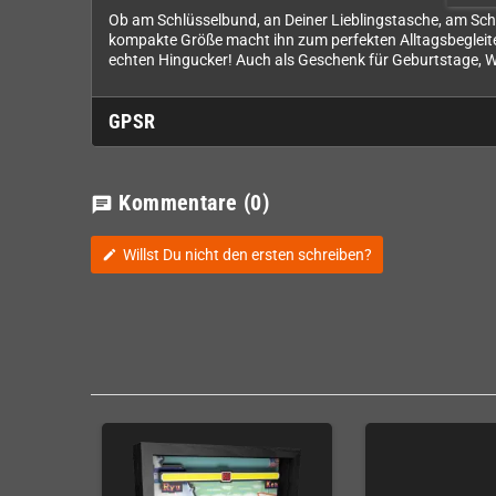
Ob am Schlüsselbund, an Deiner Lieblingstasche, am Schu
kompakte Größe macht ihn zum perfekten Alltagsbegleiter,
echten Hingucker! Auch als Geschenk für Geburtstage, We
GPSR
Kommentare
(0)
chat
Willst Du nicht den ersten schreiben?
edit