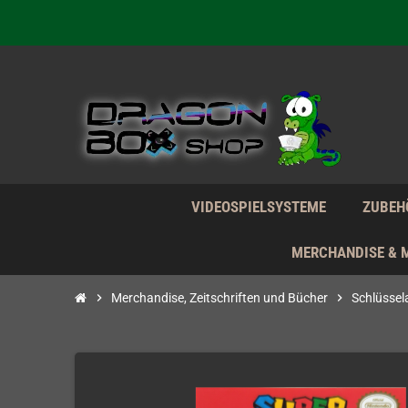
Wir verk
Wir verk
Wir verk
VIDEOSPIELSYSTEME
ZUBEH
MERCHANDISE & 
chevron_right
Merchandise, Zeitschriften und Bücher
chevron_right
Schlüsse