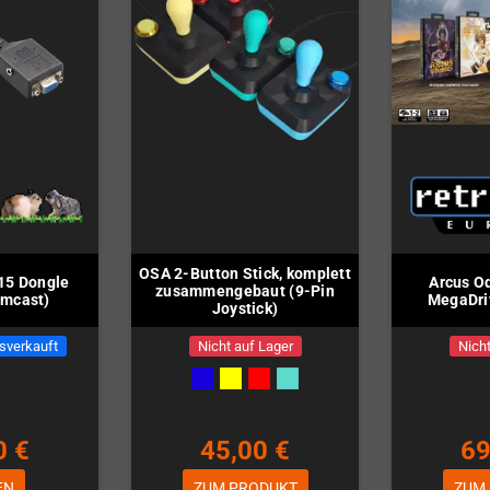
OSA 2-Button Stick, komplett
15 Dongle
Arcus O
zusammengebaut (9-Pin
amcast)
MegaDriv
Joystick)
sverkauft
Nicht auf Lager
Nicht
0 €
45,00 €
69
EN
ZUM PRODUKT
ZUM