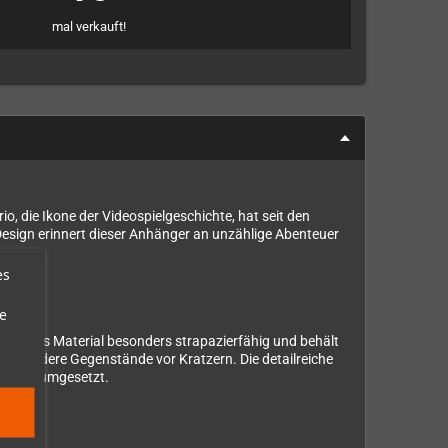
mal verkauft!
o, die Ikone der Videospielgeschichte, hat seit den
esign erinnert dieser Anhänger an unzählige Abenteuer
es
e
t dieses Material besonders strapazierfähig und behält
tig andere Gegenstände vor Kratzern. Die detailreiche
ebevoll umgesetzt.