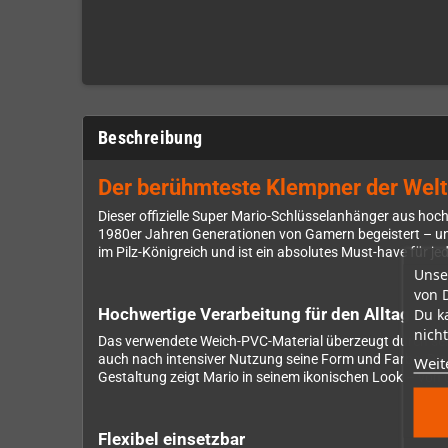
Beschreibung
Der berühmteste Klempner der Welt w
Dieser offizielle Super Mario-Schlüsselanhänger aus hoch
1980er Jahren Generationen von Gamern begeistert – und
im Pilz-Königreich und ist ein absolutes Must-have für 
Unse
von 
Du k
Hochwertige Verarbeitung für den Alltag
nicht
Das verwendete Weich-PVC-Material überzeugt durch seine
auch nach intensiver Nutzung seine Form und Farbe. Die 
Weit
Gestaltung zeigt Mario in seinem ikonischen Look – von d
Flexibel einsetzbar