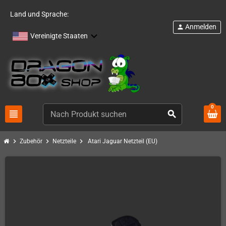
Land und Sprache:
Anmelden
person
Vereinigte Staaten
0
view_headline
search
chevron_right
chevron_right
chevron_right
Zubehör
Netzteile
Atari Jaguar Netzteil (EU)