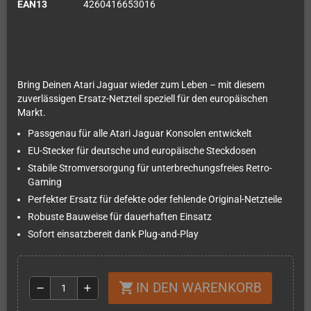
EAN13
4260416653016
Bring Deinen Atari Jaguar wieder zum Leben – mit diesem
zuverlässigen Ersatz-Netzteil speziell für den europäischen
Markt.
Passgenau für alle Atari Jaguar Konsolen entwickelt
EU-Stecker für deutsche und europäische Steckdosen
Stabile Stromversorgung für unterbrechungsfreies Retro-
Gaming
Perfekter Ersatz für defekte oder fehlende Original-Netzteile
Robuste Bauweise für dauerhaften Einsatz
Sofort einsatzbereit dank Plug-and-Play
IN DEN WARENKORB
shopping_cart
remove
add