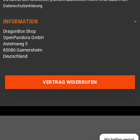
Datenschutzerklärung
INFORMATION
DragonBox Shop
OpenPandora GmbH
Asternweg 5
85080 Gaimersheim
Deutschland
Über WhatsApp schreiben
VERTRAG WIDERRUFEN
Über Telegram schreiben
Discord Server beitreten
Facebook Messenger
Schick uns eine eMail
Wir helfen gerne!