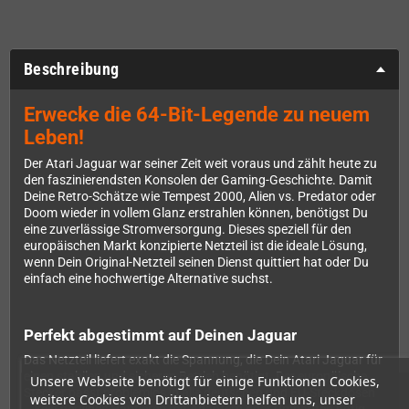
Beschreibung
Erwecke die 64-Bit-Legende zu neuem
Leben!
Der Atari Jaguar war seiner Zeit weit voraus und zählt heute zu
den faszinierendsten Konsolen der Gaming-Geschichte. Damit
Deine Retro-Schätze wie Tempest 2000, Alien vs. Predator oder
Doom wieder in vollem Glanz erstrahlen können, benötigst Du
eine zuverlässige Stromversorgung. Dieses speziell für den
europäischen Markt konzipierte Netzteil ist die ideale Lösung,
wenn Dein Original-Netzteil seinen Dienst quittiert hat oder Du
einfach eine hochwertige Alternative suchst.
Perfekt abgestimmt auf Deinen Jaguar
Das Netzteil liefert exakt die Spannung, die Dein Atari Jaguar für
einen stabilen und sicheren Betrieb benötigt. Der europäische
Unsere Webseite benötigt für einige Funktionen Cookies,
Stecker passt problemlos in alle deutschen und EU-Steckdosen
weitere Cookies von Drittanbietern helfen uns, unser