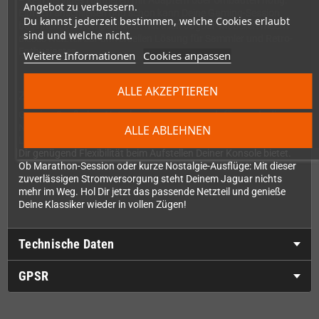
– kein nerviges Hantieren mit Adaptern oder Umbauten nötig.
Angebot zu verbessern.
Einfach anschließen und schon kann Deine Gaming-Session
Du kannst jederzeit bestimmen, welche Cookies erlaubt
beginnen. Die Kompatibilität mit allen Jaguar-Modellen macht
sind und welche nicht.
dieses Netzteil zur universellen Lösung für Sammler und Retro-
Enthusiasten.
Weitere Informationen
Cookies anpassen
ALLE AKZEPTIEREN
Zuverlässig und langlebig konstruiert
Gaming-Spaß ohne Unterbrechung – genau dafür wurde dieses
Netzteil entwickelt. Die robuste Verarbeitung sorgt für
ALLE ABLEHNEN
Langlebigkeit, während das ausreichend dimensionierte Kabel
Dir genügend Flexibilität beim Aufstellen Deiner Konsole bietet.
Ob Marathon-Session oder kurze Nostalgie-Ausflüge: Mit dieser
zuverlässigen Stromversorgung steht Deinem Jaguar nichts
mehr im Weg. Hol Dir jetzt das passende Netzteil und genieße
Deine Klassiker wieder in vollen Zügen!
Technische Daten
GPSR