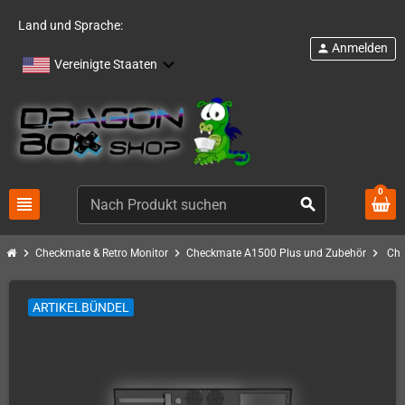
Land und Sprache:
Anmelden
person
Vereinigte Staaten
0
view_headline
search
chevron_right
chevron_right
chevron_right
Checkmate & Retro Monitor
Checkmate A1500 Plus und Zubehör
Che
ARTIKELBÜNDEL