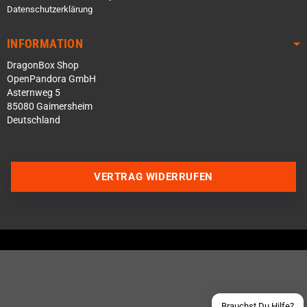
Datenschutzerklärung
INFORMATION
DragonBox Shop
OpenPandora GmbH
Asternweg 5
85080 Gaimersheim
Deutschland
Über WhatsApp schreiben
VERTRAG WIDERRUFEN
Über Telegram schreiben
Discord Server beitreten
Facebook Messenger
Schick uns eine eMail
Brauchst Du Hilfe?