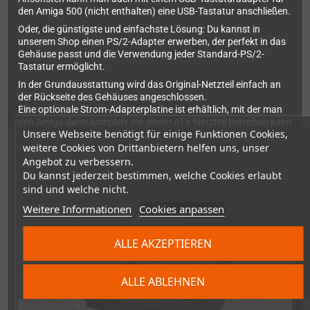
den Amiga 500 (nicht enthalten) eine USB-Tastatur anschließen.
Oder, die günstigste und einfachste Lösung: Du kannst in
unserem Shop einen PS/2-Adapter erwerben, der perfekt in das
Gehäuse passt und die Verwendung jeder Standard-PS/2-
Tastatur ermöglicht.
In der Grundausstattung wird das Original-Netzteil einfach an
der Rückseite des Gehäuses angeschlossen.
Eine optionale Strom-Adapterplatine ist erhältlich, mit der man
den Amiga dann komplett mit einem ATX-Netzteil betreiben kann
Unsere Webseite benötigt für einige Funktionen Cookies,
(dieses kann komplett ins Gehäuse eingebaut werden).
weitere Cookies von Drittanbietern helfen uns, unser
Außerdem ist optional auch eine Adapterplatine erhältlich, die
Angebot zu verbessern.
den Amiga 500 im Checkmate-Gehäuse um zwei Zorro2-Slots
Du kannst jederzeit bestimmen, welche Cookies erlaubt
erweitert.
sind und welche nicht.
Weitere Informationen
Cookies anpassen
In diesem Paket enthalten sind:
ALLE AKZEPTIEREN
ALLE ABLEHNEN