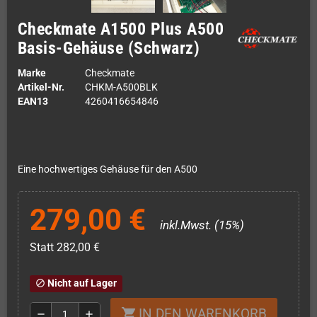
Checkmate A1500 Plus A500
Basis-Gehäuse (Schwarz)
Marke
Checkmate
Artikel-Nr.
CHKM-A500BLK
EAN13
4260416654846
Eine hochwertiges Gehäuse für den A500
279,00 €
inkl.Mwst. (15%)
Statt 282,00 €
Nicht auf Lager
block
IN DEN WARENKORB
shopping_cart
remove
add