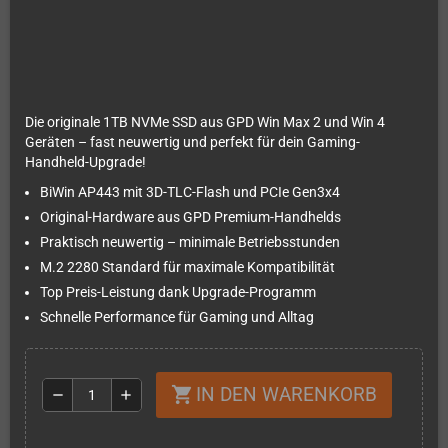
Die originale 1TB NVMe SSD aus GPD Win Max 2 und Win 4
Geräten – fast neuwertig und perfekt für dein Gaming-
Handheld-Upgrade!
BiWin AP443 mit 3D-TLC-Flash und PCIe Gen3x4
Original-Hardware aus GPD Premium-Handhelds
Praktisch neuwertig – minimale Betriebsstunden
M.2 2280 Standard für maximale Kompatibilität
Top Preis-Leistung dank Upgrade-Programm
Schnelle Performance für Gaming und Alltag
IN DEN WARENKORB
shopping_cart
remove
add