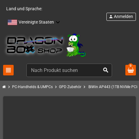
Land und Sprache:
Anmelden
person
Vereinigte Staaten
0
view_headline
search
chevron_right
chevron_right
chevron_right
PC-Handhelds & UMPCs
GPD Zubehör
BiWin AP443 (1TB NVMe PCIe