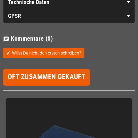
Technische Daten
GPSR
Kommentare
(0)
chat
Willst Du nicht den ersten schreiben?
edit
OFT ZUSAMMEN GEKAUFT