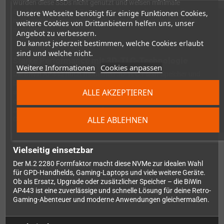
wurden diese SSDs nicht genutzt und weisen minimale
Betriebsstunden auf. Das ermöglicht uns, dir diese qualitativ
Unsere Webseite benötigt für einige Funktionen Cookies,
hochwertigen Speichermedien zu einem fantastischen Preis
weitere Cookies von Drittanbietern helfen uns, unser
anzubieten.
Angebot zu verbessern.
Du kannst jederzeit bestimmen, welche Cookies erlaubt
sind und welche nicht.
Starke Performance mit 3D-TLC-Technologie
Weitere Informationen
Cookies anpassen
Die BiWin AP443 nutzt modernen 3D-TLC-Flash-Speicher und
bietet damit eine ausgezeichnete Performance für Gaming und
ALLE AKZEPTIEREN
alltägliche Anwendungen. Mit der PCIe Gen3x4-Schnittstelle
erreichst du schnelle Ladezeiten und flüssige
Datenübertragungen. Einen detaillierten Benchmark der BiWin
ALLE ABLEHNEN
CE480Y2D100 (baugleiche Serie) findest du auf
dieser Website
.
Vielseitig einsetzbar
Der M.2 2280 Formfaktor macht diese NVMe zur idealen Wahl
für GPD-Handhelds, Gaming-Laptops und viele weitere Geräte.
Ob als Ersatz, Upgrade oder zusätzlicher Speicher – die BiWin
AP443 ist eine zuverlässige und schnelle Lösung für deine Retro-
Gaming-Abenteuer und moderne Anwendungen gleichermaßen.