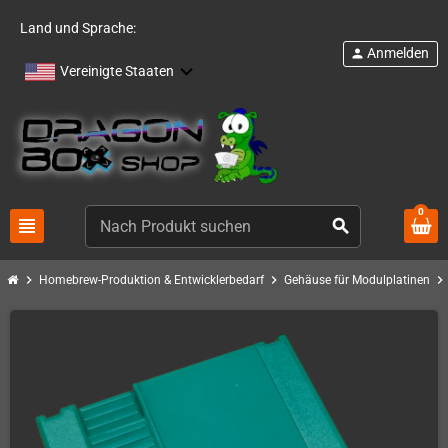
Land und Sprache:
Anmelden
person
Vereinigte Staaten
0
view_headline
search
chevron_right
chevron_right
chevron_right
Homebrew-Produktion & Entwicklerbedarf
Gehäuse für Modulplatinen