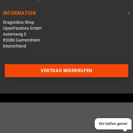
INFORMATION
DragonBox Shop
OpenPandora GmbH
Asternweg 5
85080 Gaimersheim
Deutschland
Über WhatsApp schreiben
VERTRAG WIDERRUFEN
Über Telegram schreiben
Discord Server beitreten
Facebook Messenger
Schick uns eine eMail
Wir helfen gerne!