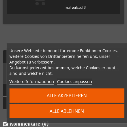
mal verkauft!
Unsere Webseite benötigt für einige Funktionen Cookies,
Beschreibung
weitere Cookies von Drittanbietern helfen uns, unser
Angebot zu verbessern.
Du kannst jederzeit bestimmen, welche Cookies erlaubt
Es handelt sich um einen grünen Nachbau der Gehäuse von NES
sind und welche nicht.
Spielen.
Weitere Informationen
Cookies anpassen
Technische Daten
ALLE AKZEPTIEREN
GPSR
ALLE ABLEHNEN
Kommentare
(0)
chat