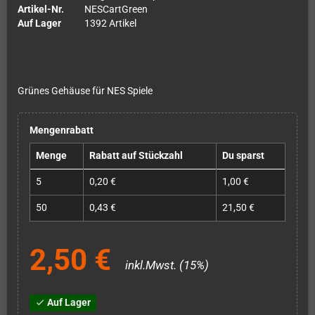
Artikel-Nr.
NESCartGreen
Auf Lager
1392 Artikel
Grünes Gehäuse für NES Spiele
Mengenrabatt
Menge
Rabatt auf Stückzahl
Du sparst
5
0,20 €
1,00 €
50
0,43 €
21,50 €
2,50 €
inkl.Mwst. (15%)
Auf Lager
check