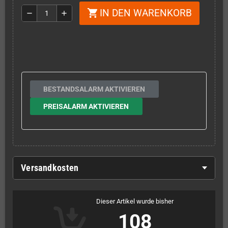
IN DEN WARENKORB
shopping_cart
remove
add
BESTANDSALARM AKTIVIEREN
PREISALARM AKTIVIEREN
Versandkosten
Dieser Artikel wurde bisher
108