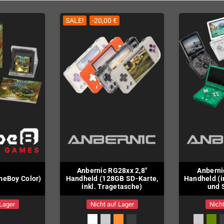
SALE!
-20,00 €
Anbernic RG28xx 2,8"
Anberni
meBoy Color)
Handheld (128GB SD-Karte,
Handheld (i
inkl. Tragetasche)
und 
 Lager
Nicht auf Lager
Nicht