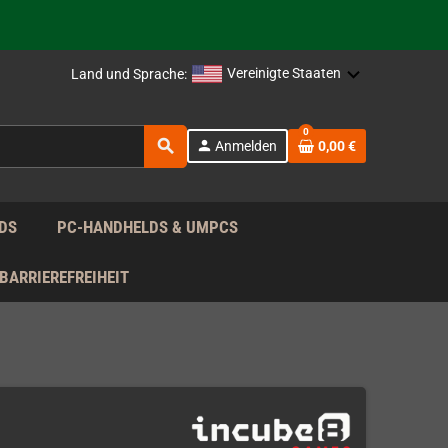
Vereinigte Staaten
Land und Sprache:
rag nach!
0
search
person
Anmelden
0,00 €
rag nach!
DS
PC-HANDHELDS & UMPCS
BARRIEREFREIHEIT