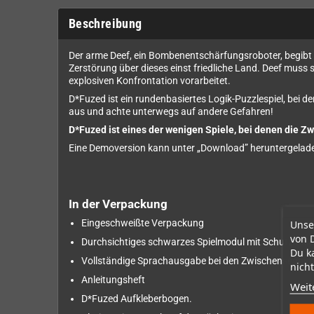
Beschreibung
Der arme Deef, ein Bombenentschärfungsroboter, begibt si
Zerstörung über dieses einst friedliche Land. Deef muss
explosiven Konfrontation vorarbeitet.
D*Fuzed ist ein rundenbasiertes Logik-Puzzlespiel, bei d
aus und achte unterwegs auf andere Gefahren!
D*Fuzed ist eines der wenigen Spiele, bei denen die Z
Eine Demoversion kann unter „Download” heruntergelad
In der Verpackung
Eingeschweißte Verpackung
Unse
von 
Durchsichtiges schwarzes Spielmodul mit Schutzhülle
Du k
Vollständige Sprachausgabe bei den Zwischensequen
nicht
Anleitungsheft
Weit
D*Fuzed Aufkleberbogen.