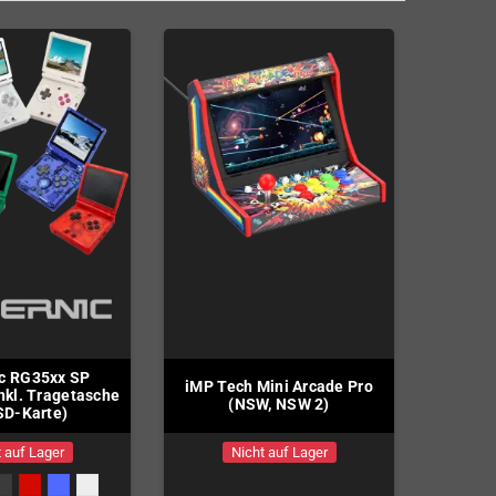
c RG35xx SP
iMP Tech Mini Arcade Pro
nkl. Tragetasche
(NSW, NSW 2)
SD-Karte)
 auf Lager
Nicht auf Lager