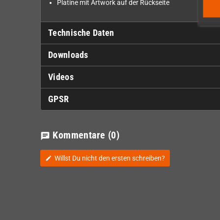
Platine mit Artwork auf der Rückseite
Technische Daten
Downloads
Videos
GPSR
Kommentare
(0)
chat
Willst Du nicht den ersten schreiben?
edit