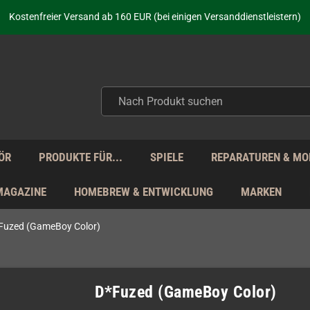
Kostenfreier Versand ab 160 EUR (bei einigen Versanddienstleistern)
Seit über 20 Jahren Deine Anlaufstelle für neue Retro-Hardware!
Täglicher Versand Mo - Fr aus Deutschland - zollfrei innerhalb der EU!
aufen nicht nur - wir KENNEN unsere Produkte. Du brauchst Hilfe? Dann f
Kostenfreier Versand ab 160 EUR (bei einigen Versanddienstleistern)
Seit über 20 Jahren Deine Anlaufstelle für neue Retro-Hardware!
Täglicher Versand Mo - Fr aus Deutschland - zollfrei innerhalb der EU!
aufen nicht nur - wir KENNEN unsere Produkte. Du brauchst Hilfe? Dann f
ÖR
PRODUKTE FÜR...
SPIELE
REPARATUREN & MO
MAGAZINE
HOMEBREW & ENTWICKLUNG
MARKEN
Fuzed (GameBoy Color)
D*Fuzed (GameBoy Color)