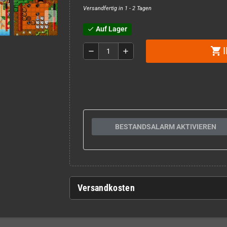
Versandfertig in 1 - 2 Tagen
Auf Lager
check
shopping_cart
remove
add
BESTANDSALARM AKTIVIEREN
Versandkosten