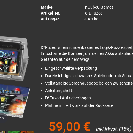
Marke
inCube8 Games
Artikel-Nr.
i8-DFuzed
Auf Lager
4 Artikel
D*Fuzed ist ein rundenbasiertes Logik-Puzzlespiel, 
Entschärfe die Bomben, um deinen Akku aufzulade
Gefahren auf deinem Weg!
Eingeschweißte Verpackung
Durchsichtiges schwarzes Spielmodul mit Schut
Vollständige Sprachausgabe bei den Zwischen
Anleitungsheft
D*Fuzed Aufkleberbogen.
Platine mit Artwork auf der Rückseite
men
59,00 €
inkl.Mwst. (15%)