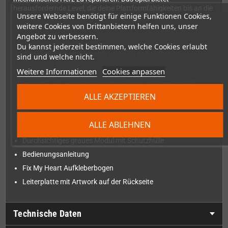
herausfordernde Level, die deine Plattformfähigkeiten bis an die
Unsere Webseite benötigt für einige Funktionen Cookies,
Grenze bringen und keinen Platz für Fehler lassen. Bist du der
weitere Cookies von Drittanbietern helfen uns, unser
Herausforderung gewachsen?
Angebot zu verbessern.
Mit sieben einzigartigen Enden, die es freizuschalten gilt, musst
Du kannst jederzeit bestimmen, welche Cookies erlaubt
du dein Schicksal entscheiden und dich den tödlichen
sind und welche nicht.
Hindernissen der Höhle stellen. Für alle, die ein noch schwereres
Weitere Informationen
Cookies anpassen
Erlebnis suchen, führt der Remix-Modus fünf neue Gameplay-
Mechaniken ein, die deine Fähigkeiten auf die Probe stellen.
ALLE AKZEPTIEREN
Enthalten
ALLE ABLEHNEN
Versiegelte Verpackung
Durchsichtiges graues Modul mit Schutzhülle
Bedienungsanleitung
Fix My Heart Aufkleberbogen
Leiterplatte mit Artwork auf der Rückseite
Technische Daten