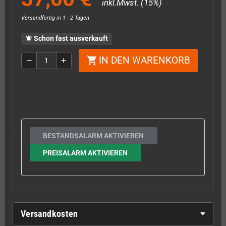
inkl.Mwst. (15%)
Versandfertig in 1 - 2 Tagen
Schon fast ausverkauft
notifications_active
IN DEN WARENKORB
shopping_cart
remove
add
BESTANDSALARM AKTIVIEREN
PREISALARM AKTIVIEREN
Versandkosten