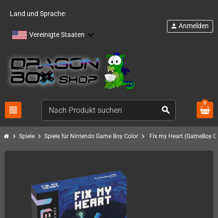
Land und Sprache:
Anmelden
person
Vereinigte Staaten
0
view_headline
search
chevron_right
chevron_right
chevron_right
Spiele
Spiele für Nintendo Game Boy Color
Fix my Heart (GameBoy Co