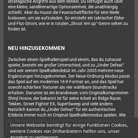
strategische Angriffe aus dem Winkel. Du verfügst auch über
eine kleine, satellitenartige Optionseinheit, die unabhängig
schießt. Aber du musst die Feuerschaltfläche für eine Weile
loslassen, um sie aufzuladen. So entsteht ein taktischer Ebbe-
und-Flut-Strom, wie er in totalen „Shoot 'em up“-Genre selten zu
finden ist.
NEU HINZUGEKOMMEN
Zwischen einem Spielhallenspiel und einem, das du zuhause
spielst, besteht ein großer Unterschied, und zu „Under Defeat“
sind seit seinem Spielhallendebüt im Jahr 2005 mehrere neue
Ergänzungen hinzugekommen. Der Neue-Ordnung-Modus passt
das Spiel auf ein modernes 16:9-Format an, und das Spiel hat
sowohl schärfere Texturen als vier wählbare Soundtracks
erhalten. Darunter ist ein brandneuer, vom Originalkomponisten
Shinji Hosoe, der bekannt ist für seine Arbeit an Ridge Racer,
Tekken, Street Fighter EX, SuperSweep und viele andere.
Natürlich kannst du „Under Defeat“ für ein authentisches
Erlebnis immer noch im Original-Spielhallenmodus spielen. Wie
du dieses bombastische Action-Fest genießt, liegt ganz bei dir!
Unsere Webseite benötigt für einige Funktionen Cookies,
weitere Cookies von Drittanbietern helfen uns, unser
Angebot zu verbessern.