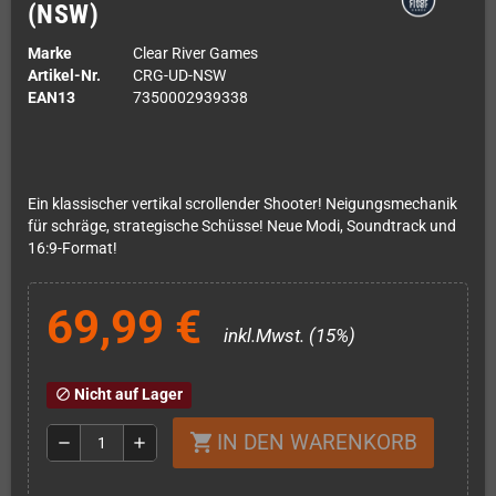
(NSW)
Marke
Clear River Games
Artikel-Nr.
CRG-UD-NSW
EAN13
7350002939338
Ein klassischer vertikal scrollender Shooter! Neigungsmechanik
für schräge, strategische Schüsse! Neue Modi, Soundtrack und
16:9-Format!
69,99 €
inkl.Mwst. (15%)
Nicht auf Lager
block
IN DEN WARENKORB
shopping_cart
remove
add