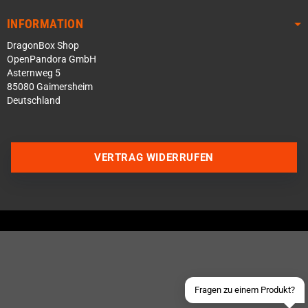
INFORMATION
DragonBox Shop
OpenPandora GmbH
Asternweg 5
85080 Gaimersheim
Deutschland
VERTRAG WIDERRUFEN
Über WhatsApp schreiben
Über Telegram schreiben
Discord Server beitreten
Facebook Messenger
Schick uns eine eMail
Fragen zu einem Produkt?