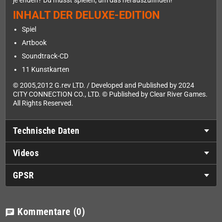
je enden? Du musst spielen, um das herauszufinden!
INHALT DER DELUXE-EDITION
Spiel
Artbook
Soundtrack-CD
11 Kunstkarten
© 2005,2012 G.rev LTD. / Developed and Published by 2024
CITY CONNECTION CO., LTD. © Published by Clear River Games.
All Rights Reserved.
Technische Daten
Videos
GPSR
Kommentare
(0)
chat