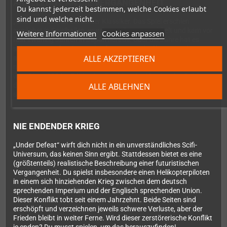
ANGELEHNT AN DIE VERGANGENHEIT
Du kannst jederzeit bestimmen, welche Cookies erlaubt
sind und welche nicht.
„Under Defeat“ ist ein echter Klassiker. Das Spiel erschien
zunächst in Spielhallen, wurde von G.rev entwickelt und kam vor
Weitere Informationen
Cookies anpassen
fast zwanzig Jahren in Japan heraus. Über die Jahre hat es
seinen Weg auf mehrere Plattformen geschafft. Es wurde vor
ALLE AKZEPTIEREN
allem im Jahr 2006 für die Dreamcast veröffentlicht – lange
nachdem die offizielle Unterstützung für die Konsole geendet
war. Diese 2024er Edition ist die ultimative Version des Spiels,
ALLE ABLEHNEN
darin sind alle früheren Inhalte enthalten, von Genre-Veteranen
sorgfältig portiert.
NIE ENDENDER KRIEG
„Under Defeat“ wirft dich nicht in ein unverständliches Scifi-
Universum, das keinen Sinn ergibt. Stattdessen bietet es eine
(größtenteils) realistische Beschreibung einer futuristischen
Vergangenheit. Du spielst insbesondere einen Helikopterpiloten
in einem sich hinziehenden Krieg zwischen dem deutsch
sprechenden Imperium und der Englisch sprechenden Union.
Dieser Konflikt tobt seit einem Jahrzehnt. Beide Seiten sind
erschöpft und verzeichnen jeweils schwere Verluste, aber der
Frieden bleibt in weiter Ferne. Wird dieser zerstörerische Konflikt