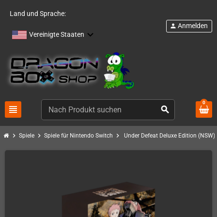
Land und Sprache:
Anmelden
person
Vereinigte Staaten
0
view_headline
search
chevron_right
chevron_right
chevron_right
Spiele
Spiele für Nintendo Switch
Under Defeat Deluxe Edition (NSW)