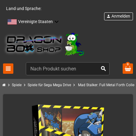
Land und Sprache:
Anmelden
person
Vereinigte Staaten
0
view_headline
search
chevron_right
chevron_right
chevron_right
Spiele
Spiele für Sega Mega Drive
Mad Stalker: Full Metal Forth Collec