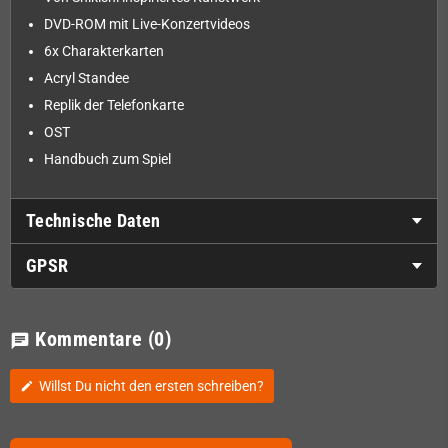
DVD-ROM mit Live-Konzertvideos
6x Charakterkarten
Acryl Standee
Replik der Telefonkarte
OST
Handbuch zum Spiel
Technische Daten
GPSR
Kommentare
(0)
chat
Willst Du nicht den ersten schreiben?
edit