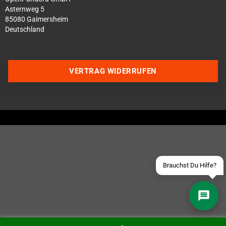
Asternweg 5
85080 Gaimersheim
Deutschland
Über WhatsApp schreiben
VERTRAG WIDERRUFEN
Über Telegram schreiben
Discord Server beitreten
Facebook Messenger
Schick uns eine eMail
Brauchst Du Hilfe?