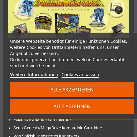
Unsere Webseite benötigt für einige Funktionen Cookies,
weitere Cookies von Drittanbietern helfen uns, unser
Angebot zu verbessern.
Du kannst jederzeit bestimmen, welche Cookies erlaubt
Eigenschaften
sind und welche nicht.
6 Stages mit jeweils einem individuellen Bosskampf am Ende
Weitere Informationen
Cookies anpassen
Authentisches Retro-Erlebnis für Genesis/Mega Drive
Fantastische Mischung aus Beat 'em Up und
ALLE AKZEPTIEREN
Kampfspielmechanik
Kontrolliere die Bosse im 2-Spieler-Versus-Modus
ALLE ABLEHNEN
Inhalt der Collector's Edition
Exklusive X68000 Sammlerbox
Sega Genesis/MegaDrive-kompatible Cartridge
Von Shikishi inspiriertes Kunstwerk