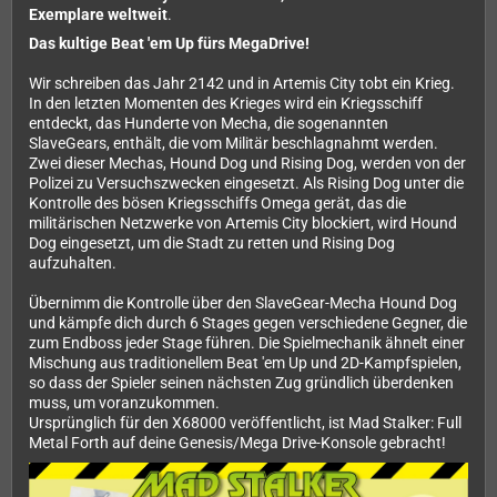
Exemplare weltweit
.
Das kultige Beat 'em Up fürs MegaDrive!
Wir schreiben das Jahr 2142 und in Artemis City tobt ein Krieg.
In den letzten Momenten des Krieges wird ein Kriegsschiff
entdeckt, das Hunderte von Mecha, die sogenannten
SlaveGears, enthält, die vom Militär beschlagnahmt werden.
Zwei dieser Mechas, Hound Dog und Rising Dog, werden von der
Polizei zu Versuchszwecken eingesetzt. Als Rising Dog unter die
Kontrolle des bösen Kriegsschiffs Omega gerät, das die
militärischen Netzwerke von Artemis City blockiert, wird Hound
Dog eingesetzt, um die Stadt zu retten und Rising Dog
aufzuhalten.
Übernimm die Kontrolle über den SlaveGear-Mecha Hound Dog
und kämpfe dich durch 6 Stages gegen verschiedene Gegner, die
zum Endboss jeder Stage führen. Die Spielmechanik ähnelt einer
Mischung aus traditionellem Beat 'em Up und 2D-Kampfspielen,
so dass der Spieler seinen nächsten Zug gründlich überdenken
muss, um voranzukommen.
Ursprünglich für den X68000 veröffentlicht, ist Mad Stalker: Full
Metal Forth auf deine Genesis/Mega Drive-Konsole gebracht!