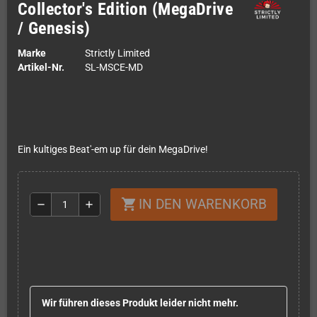
Collector's Edition (MegaDrive
/ Genesis)
Marke
Strictly Limited
Artikel-Nr.
SL-MSCE-MD
Ein kultiges Beat'-em up für dein MegaDrive!
IN DEN WARENKORB
shopping_cart
remove
add
Wir führen dieses Produkt leider nicht mehr.