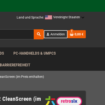
rag nach!
Vereinigte Staaten
Land und Sprache:
rag nach!
0
search
person
Anmelden
0,00 €
rag nach!
DS
PC-HANDHELDS & UMPCS
BARRIEREFREIHEIT
CleanScreen (im Preis enthalten)
 2 CleanScreen (im