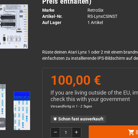
Preis enthalten)
Marke
RetroSix
Artikel-Nr.
RS-LynxCSINST
Auf Lager
1 Artikel
Rüste deinen Atari Lynx 1 oder 2 mit einem brandn
einfachsten zu installierende IPS-Bildschirm auf d
100,00 €
If you are living outside of the EU,
check this with your government
Versandfertig in 1 - 2 Tagen
Schon fast ausverkauft
notifications_active
men
shopping_cart
remove
add