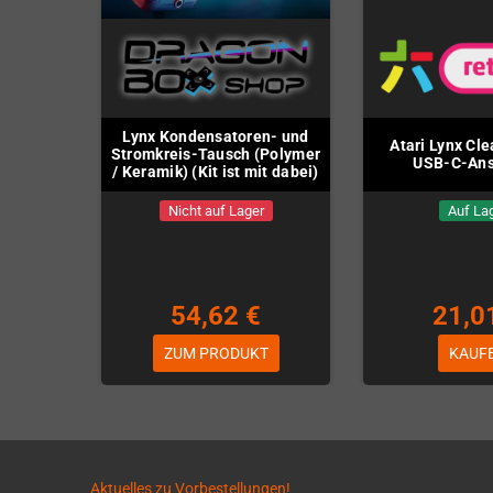
Lynx Kondensatoren- und
Atari Lynx Cl
Stromkreis-Tausch (Polymer
USB-C-Ans
/ Keramik) (Kit ist mit dabei)
Nicht auf Lager
Auf La
54,62 €
21,0
ZUM PRODUKT
KAUF
Aktuelles zu Vorbestellungen!