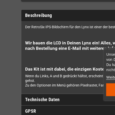
Beschreibung
Der RetroSix IPS-Bildschirm für den Lynx ist einer der b
Wir bauen die LCD in Deinen Lynx ein! Alles, 
nach Bestellung eine E-Mail mit weiteren Info
Unse
von 
Du k
Das Kit ist mit dabei, die einzigen Kosten, 
nicht
Wenn du Links, A und B gedrückt hältst, erscheint das B
Weit
gehst.
Zu den Optionen im Menü gehören Pixelraster, Farbmodi
Technische Daten
GPSR