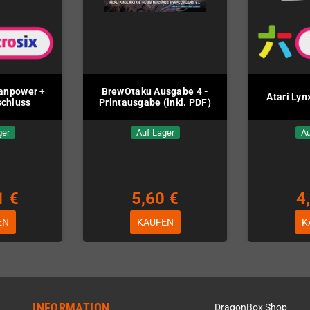
eanpower +
BrewOtaku Ausgabe 4 -
Atari Ly
chluss
Printausgabe (inkl. PDF)
ger
Auf Lager
Au
1 €
5,60 €
4
EN
KAUFEN
K
INFORMATION
DragonBox Shop