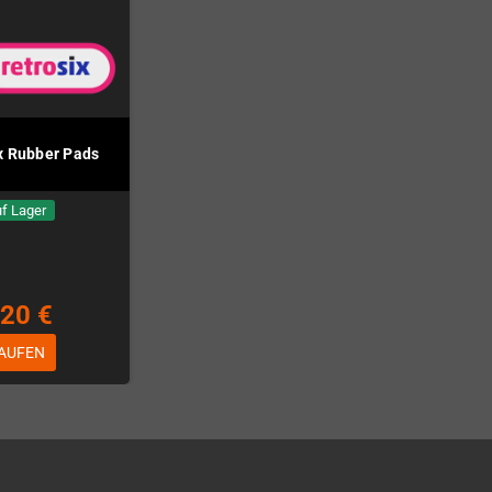
nx Rubber Pads
f Lager
,20 €
AUFEN