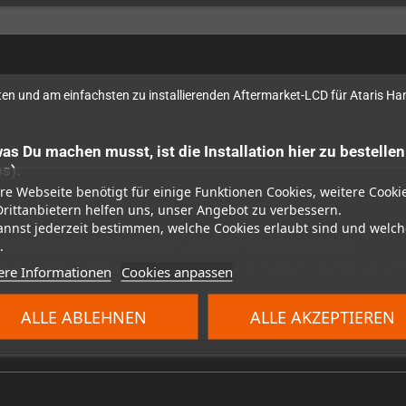
esten und am einfachsten zu installierenden Aftermarket-LCD für Ataris Ha
was Du machen musst, ist die Installation hier zu bestell
s).
re Webseite benötigt für einige Funktionen Cookies, weitere Cooki
Drittanbietern helfen uns, unser Angebot zu verbessern.
annst jederzeit bestimmen, welche Cookies erlaubt sind und welch
die zum Preis hinzukommen, sind die Versandkosten.
.
ildschirmmenü. Wenn du B drückst, gelangst du ins Menü, während du mit 
ere Informationen
Cookies anpassen
 und VGA-Ausgang (wenn du einen VGA-Anschluss eingelötet hast).
ALLE ABLEHNEN
ALLE AKZEPTIEREN